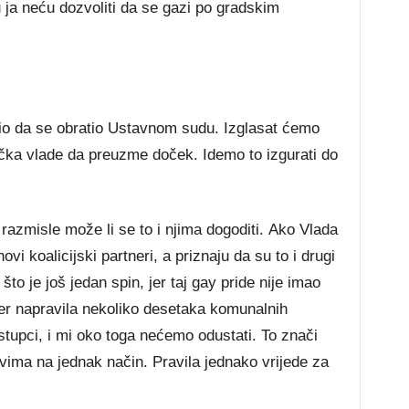
 ja neću dozvoliti da se gazi po gradskim
io da se obratio Ustavnom sudu. Izglasat ćemo
učka vlade da preuzme doček. Idemo to izgurati do
azmisle može li se to i njima dogoditi. Ako Vlada
hovi koalicijski partneri, a priznaju da su to i drugi
 što je još jedan spin, jer taj gay pride nije imao
er napravila nekoliko desetaka komunalnih
ostupci, i mi oko toga nećemo odustati. To znači
ima na jednak način. Pravila jednako vrijede za