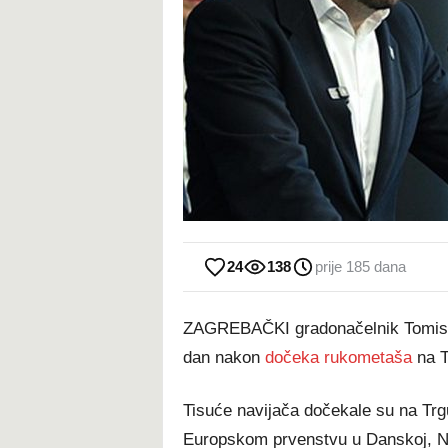
24
138
prije 185 dana
ZAGREBAČKI gradonačelnik Tomisla
dan nakon
dočeka rukometaša
na T
Tisuće navijača dočekale su na Trg
Europskom prvenstvu u Danskoj, No