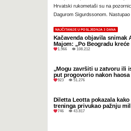
Hrvatski rukometaši su na pozornicu
Dagurom Sigurdssonom. Nastupao 
NAJČITANIJE U POSLJEDNJA 3 DANA
Kačavenda objavila snimak 
Majom: „Po Beogradu kreće 
1.966 👁 108.212
„Mogu završiti u zatvoru ili
put progovorio nakon haosa
923 👁 51.276
Diletta Leotta pokazala kak
treninga privukao pažnju mil
746 👁 43.817