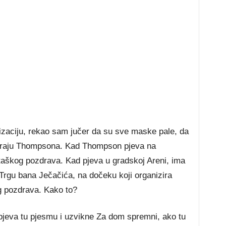
izaciju, rekao sam jučer da su sve maske pale, da
oliraju Thompsona. Kad Thompson pjeva na
škog pozdrava. Kad pjeva u gradskoj Areni, ima
rgu bana Ječačića, na dočeku koji organizira
 pozdrava. Kako to?
tpjeva tu pjesmu i uzvikne Za dom spremni, ako tu