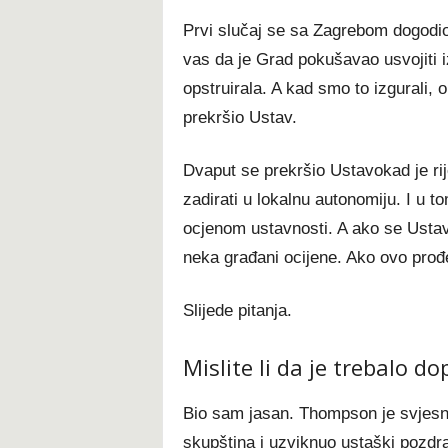
Prvi slučaj se sa Zagrebom dogodi
vas da je Grad pokušavao usvojiti i
opstruirala. A kad smo to izgurali,
prekršio Ustav.
Dvaput se prekršio Ustavokad je ri
zadirati u lokalnu autonomiju. I u 
ocjenom ustavnosti. A ako se Ustav
neka građani ocijene. Ako ovo prođ
Slijede pitanja.
Mislite li da je trebalo 
Bio sam jasan. Thompson je svjesno
skupština i uzviknuo ustaški pozdr