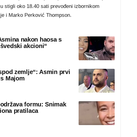
 stigli oko 18.40 sati prevođeni izbornikom
je i Marko Perković Thompson.
Asmina nakon haosa s
švedski akcioni“
 ispod zemlje“: Asmin prvi
 s Majom
o održava formu: Snimak
iona pratilaca