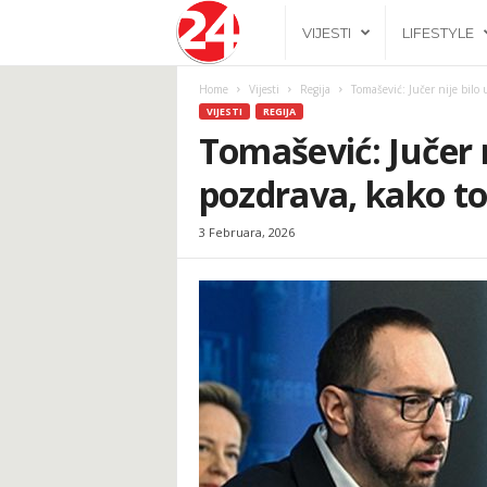
2
VIJESTI
LIFESTYLE
4
Home
Vijesti
Regija
Tomašević: Jučer nije bilo 
VIJESTI
REGIJA
h
Tomašević: Jučer 
pozdrava, kako t
.
3 Februara, 2026
b
a