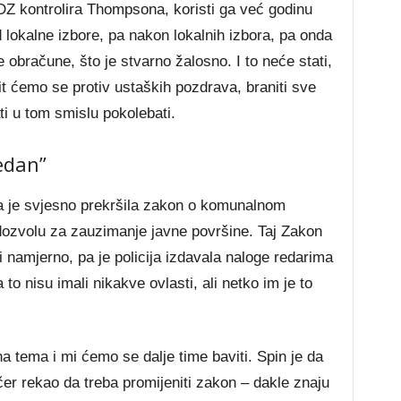
Z kontrolira Thompsona, koristi ga već godinu
 lokalne izbore, pa nakon lokalnih izbora, pa onda
e obračune, što je stvarno žalosno. I to neće stati,
it ćemo se protiv ustaških pozdrava, braniti sve
ti u tom smislu pokolebati.
edan”
 je svjesno prekršila zakon o komunalnom
i dozvolu za zauzimanje javne površine. Taj Zakon
i namjerno, pa je policija izdavala naloge redarima
to nisu imali nikakve ovlasti, ali netko im je to
a tema i mi ćemo se dalje time baviti. Spin je da
čer rekao da treba promijeniti zakon – dakle znaju