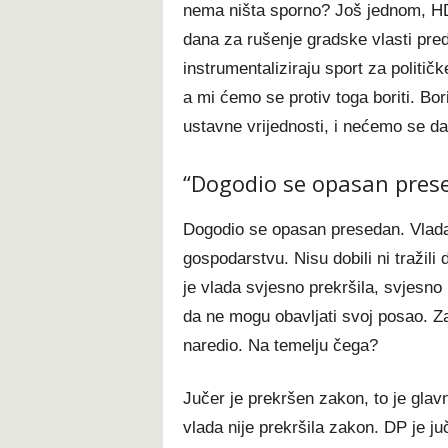
nema ništa sporno? Još jednom, HD
dana za rušenje gradske vlasti pred
instrumentaliziraju sport za političk
a mi ćemo se protiv toga boriti. Bor
ustavne vrijednosti, i nećemo se da
“Dogodio se opasan pres
Dogodio se opasan presedan. Vlada
gospodarstvu. Nisu dobili ni tražil
je vlada svjesno prekršila, svjesno 
da ne mogu obavljati svoj posao. Za 
naredio. Na temelju čega?
Jučer je prekršen zakon, to je glavn
vlada nije prekršila zakon. DP je ju