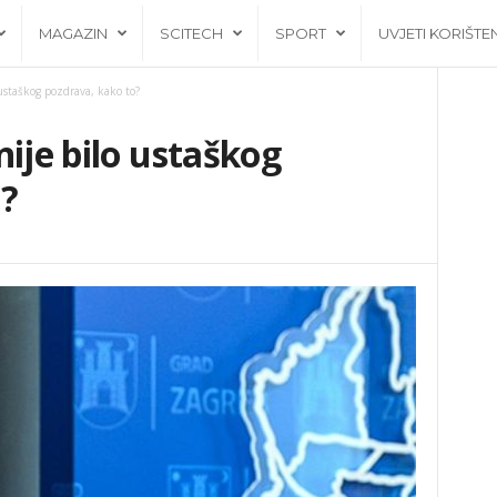
MAGAZIN
SCITECH
SPORT
UVJETI KORIŠTE
ustaškog pozdrava, kako to?
nije bilo ustaškog
o?