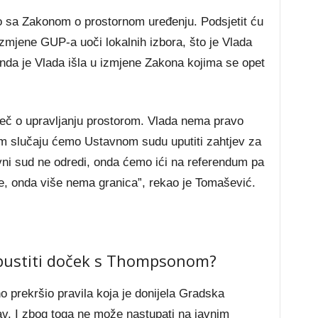
o sa Zakonom o prostornom uređenju. Podsjetit ću
zmjene GUP-a uoči lokalnih izbora, što je Vlada
 onda je Vlada išla u izmjene Zakona kojima se opet
ječ o upravljanju prostorom. Vlada nema pravo
tom slučaju ćemo Ustavnom sudu uputiti zahtjev za
ni sud ne odredi, onda ćemo ići na referendum pa
e, onda više nema granica”, rekao je Tomašević.
dopustiti doček s Thompsonom?
 prekršio pravila koja je donijela Gradska
av. I zbog toga ne može nastupati na javnim