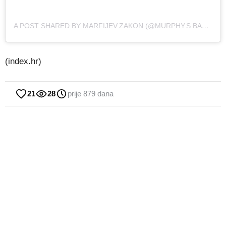
A POST SHARED BY MARFIJEV.ZAKON (@MURPHY.S.BACK.AGAIN)
(index.hr)
21
28
prije 879 dana