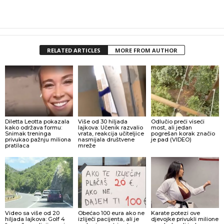
RELATED ARTICLES
MORE FROM AUTHOR
Diletta Leotta pokazala
Više od 30 hiljada
Odlučio preći viseći
kako održava formu:
lajkova: Učenik razvalio
most, ali jedan
Snimak treninga
vrata, reakcija učiteljice
pogrešan korak značio
privukao pažnju miliona
nasmijala društvene
je pad (VIDEO)
pratilaca
mreže
Video sa više od 20
Obećao 100 eura ako ne
Karate potezi ove
hiljada lajkova: Golf 4
izliječi pacijenta, ali je
djevojke privukli milione