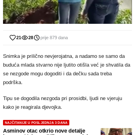
21
28
prije 879 dana
Snimka je prilično nevjerojatna, a nadamo se samo da
buduća mlada stvarno nije ljutito otišla već je shvatila da
se nezgode mogu dogoditi i da dečku sada treba
podrška.
Tipu se dogodila nezgoda pri prosidbi, ljudi ne vjeruju
kako je reagirala djevojka.
NAJČITANIJE U POSLJEDNJA 3 DANA
Asminov otac otkrio nove detalje