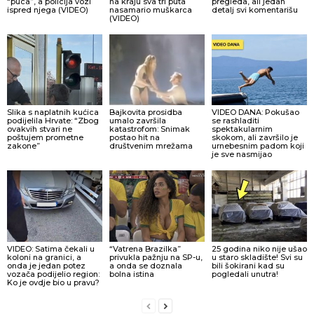
“puca”, a policija vozi
na kraju sva tri puta
pregleda, ali jedan
ispred njega (VIDEO)
nasamario muškarca
detalj svi komentarišu
(VIDEO)
Slika s naplatnih kućica
Bajkovita prosidba
VIDEO DANA: Pokušao
podijelila Hrvate: “Zbog
umalo završila
se rashladiti
ovakvih stvari ne
katastrofom: Snimak
spektakularnim
poštujem prometne
postao hit na
skokom, ali završilo je
zakone”
društvenim mrežama
urnebesnim padom koji
je sve nasmijao
VIDEO: Satima čekali u
“Vatrena Brazilka”
25 godina niko nije ušao
koloni na granici, a
privukla pažnju na SP-u,
u staro skladište! Svi su
onda je jedan potez
a onda se doznala
bili šokirani kad su
vozača podijelio region:
bolna istina
pogledali unutra!
Ko je ovdje bio u pravu?