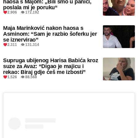
haosa s Majom: „Bili smo u panici,
poslala mi je poruku“
2.906 👁 172.192
Maja Marinković nakon haosa s
Asminom: “Sam je razbio šoferku jer
se iznervirao”
2.311 👁 131.314
Supruga ubijenog Harisa Babića kroz
suze za Avaz: “Digao je majicu i
rekao: Biraj gdje ćeš me izbosti”
1.526 👁 88.568