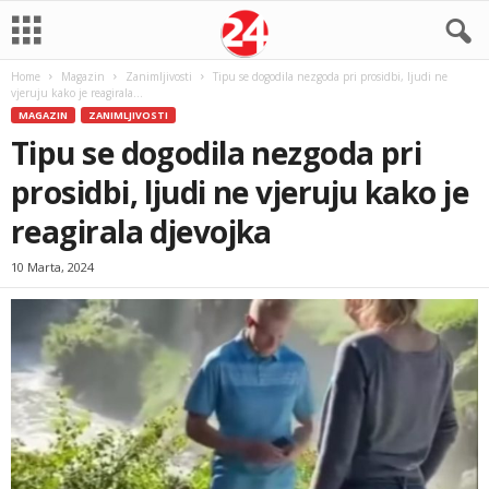
Home
Magazin
Zanimljivosti
Tipu se dogodila nezgoda pri prosidbi, ljudi ne
vjeruju kako je reagirala...
MAGAZIN
ZANIMLJIVOSTI
Tipu se dogodila nezgoda pri
prosidbi, ljudi ne vjeruju kako je
reagirala djevojka
10 Marta, 2024