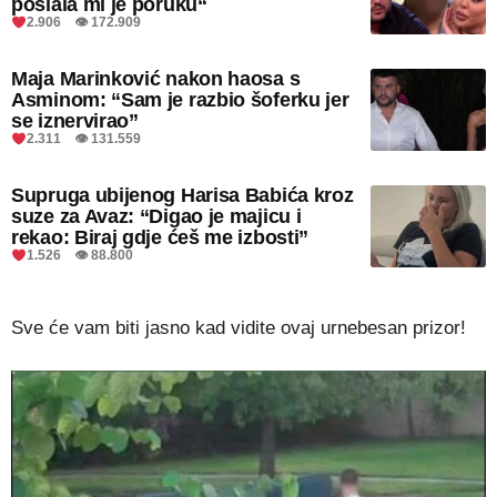
poslala mi je poruku“
2.906 👁 172.909
Maja Marinković nakon haosa s
Asminom: “Sam je razbio šoferku jer
se iznervirao”
2.311 👁 131.559
Supruga ubijenog Harisa Babića kroz
suze za Avaz: “Digao je majicu i
rekao: Biraj gdje ćeš me izbosti”
1.526 👁 88.800
Sve će vam biti jasno kad vidite ovaj urnebesan prizor!