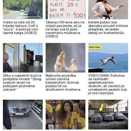
Video sa više od 20
Obećao 100 eura ako ne
Karate potezi ove
hiljada lajkova: Golf 4
izliječi pacijenta, ali je
djevojke privukli milione
“puca”, a policija vozi
na kraju sva tri puta
pregleda, ali jedan
ispred njega (VIDEO)
nasamario muškarca
detalj svi komentarišu
(VIDEO)
Slika s naplatnih kućica
Bajkovita prosidba
VIDEO DANA: Pokušao
podijelila Hrvate: “Zbog
umalo završila
se rashladiti
ovakvih stvari ne
katastrofom: Snimak
spektakularnim
poštujem prometne
postao hit na
skokom, ali završilo je
zakone”
društvenim mrežama
urnebesnim padom koji
je sve nasmijao