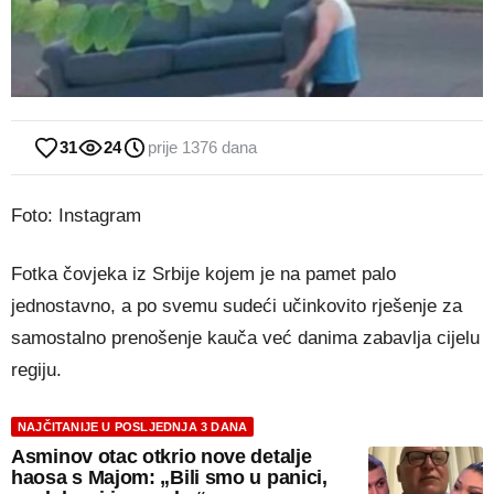
31
24
prije 1376 dana
Foto: Instagram
Fotka čovjeka iz Srbije kojem je na pamet palo
jednostavno, a po svemu sudeći učinkovito rješenje za
samostalno prenošenje kauča već danima zabavlja cijelu
regiju.
NAJČITANIJE U POSLJEDNJA 3 DANA
Asminov otac otkrio nove detalje
haosa s Majom: „Bili smo u panici,