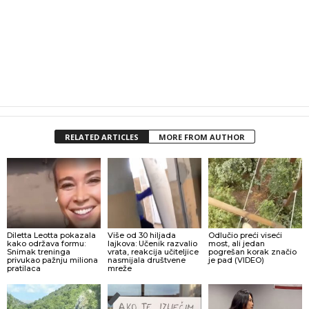
RELATED ARTICLES
MORE FROM AUTHOR
Diletta Leotta pokazala
Više od 30 hiljada
Odlučio preći viseći
kako održava formu:
lajkova: Učenik razvalio
most, ali jedan
Snimak treninga
vrata, reakcija učiteljice
pogrešan korak značio
privukao pažnju miliona
nasmijala društvene
je pad (VIDEO)
pratilaca
mreže