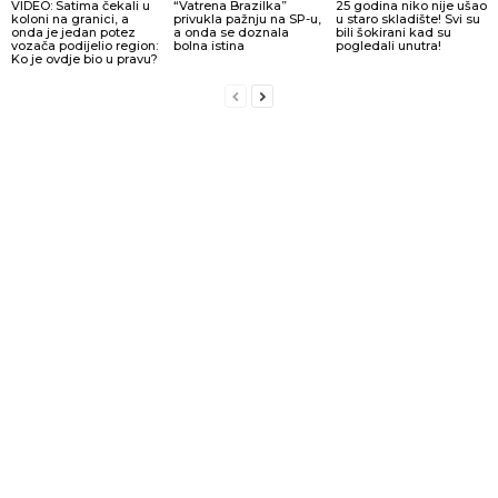
VIDEO: Satima čekali u
“Vatrena Brazilka”
25 godina niko nije ušao
koloni na granici, a
privukla pažnju na SP-u,
u staro skladište! Svi su
onda je jedan potez
a onda se doznala
bili šokirani kad su
vozača podijelio region:
bolna istina
pogledali unutra!
Ko je ovdje bio u pravu?