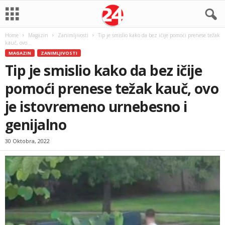
Home
Magazin
Zanimljivosti
Tip je smislio kako da bez ičije pomoći prenese težak
kauč, ovo...
MAGAZIN
ZANIMLJIVOSTI
Tip je smislio kako da bez ičije
pomoći prenese težak kauč, ovo
je istovremeno urnebesno i
genijalno
30 Oktobra, 2022