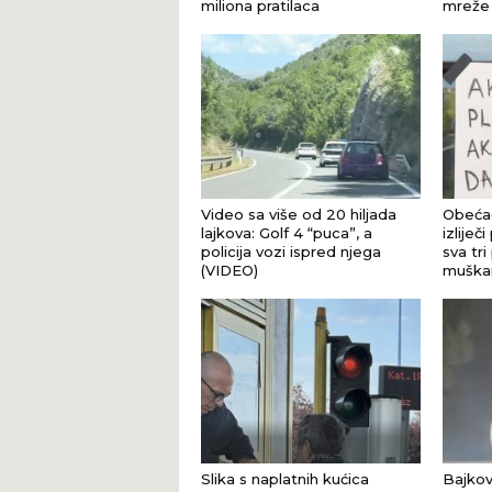
miliona pratilaca
mreže
Video sa više od 20 hiljada
Obećao
lajkova: Golf 4 “puca”, a
izliječi
policija vozi ispred njega
sva tr
(VIDEO)
muškar
Slika s naplatnih kućica
Bajkov