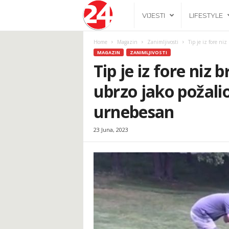
2
VIJESTI
LIFESTYLE
4
Home
Magazin
Zanimljivosti
Tip je iz fore niz
MAGAZIN
ZANIMLJIVOSTI
h
Tip je iz fore niz 
ubrzo jako požalio
.
urnebesan
b
23 Juna, 2023
a