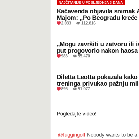
NAJČITANIJE U POSLJEDNJA 3 DANA
Kačavenda objavila snimak 
Majom: „Po Beogradu kreće 
2.033 👁 112.816
„Mogu završiti u zatvoru ili
put progovorio nakon haosa
983 👁 55.470
Diletta Leotta pokazala kak
treninga privukao pažnju mil
895 👁 51.077
Pogledajte video!
@fuggingolf
Nobody wants to be a