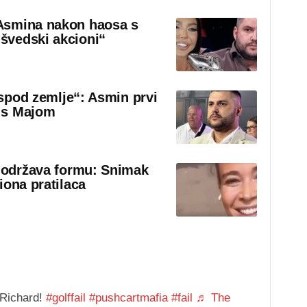
Asmina nakon haosa s
švedski akcioni“
 ispod zemlje“: Asmin prvi
 s Majom
o održava formu: Snimak
iona pratilaca
 Richard!
#golffail
#pushcartmafia
#fail
♬ The