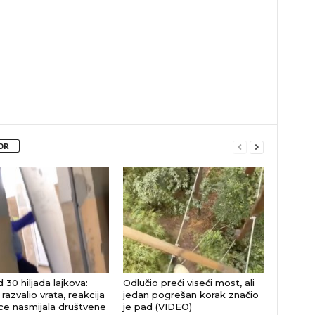
OR
 30 hiljada lajkova:
Odlučio preći viseći most, ali
razvalio vrata, reakcija
jedan pogrešan korak značio
jice nasmijala društvene
je pad (VIDEO)