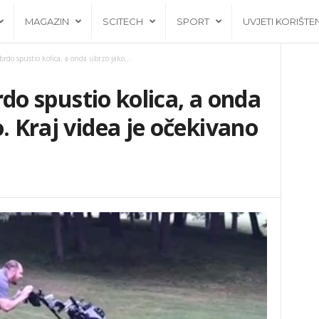
MAGAZIN
SCITECH
SPORT
UVJETI KORIŠTE
 brdo spustio kolica, a onda ubrzo jako...
brdo spustio kolica, a onda
. Kraj videa je očekivano