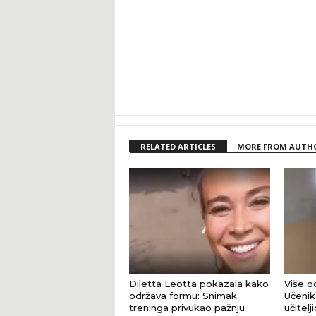
RELATED ARTICLES
MORE FROM AUTH
Diletta Leotta pokazala kako
Više od
održava formu: Snimak
Učenik 
treninga privukao pažnju
učitel