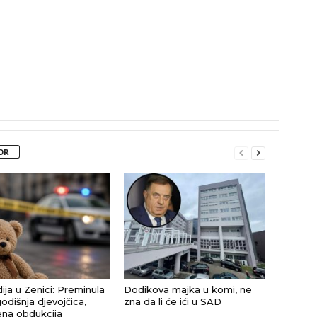
OR
ija u Zenici: Preminula
Dodikova majka u komi, ne
odišnja djevojčica,
zna da li će ići u SAD
na obdukcija