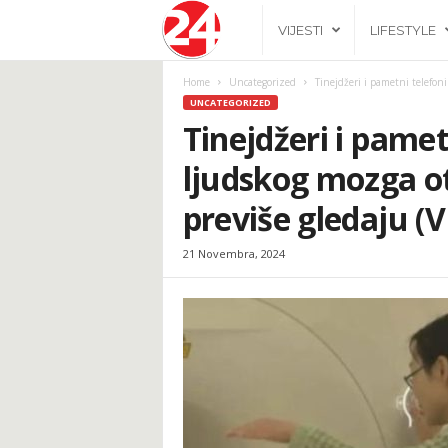
2
VIJESTI
LIFESTYLE
4
Home
Uncategorized
Tinejdžeri i pametni telefoni
UNCATEGORIZED
h
Tinejdžeri i pamet
ljudskog mozga ot
.
previše gledaju (
b
21 Novembra, 2024
a