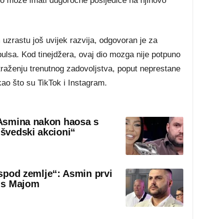
to može imati dugoročne posljedice na njihovo
 uzrastu još uvijek razvija, odgovoran je za
pulsa. Kod tinejdžera, ovaj dio mozga nije potpuno
 traženju trenutnog zadovoljstva, poput neprestane
ao što su TikTok i Instagram.
Asmina nakon haosa s
švedski akcioni“
 ispod zemlje“: Asmin prvi
 s Majom