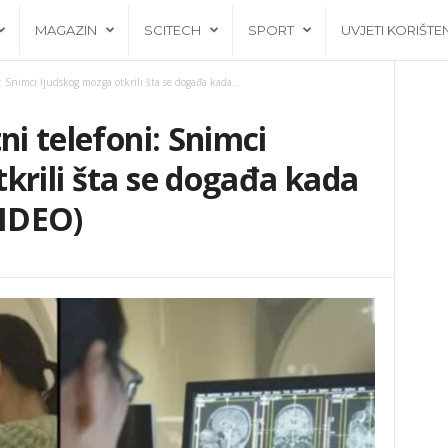
MAGAZIN
SCITECH
SPORT
UVJETI KORIŠTE
: Snimci ljudskog mozga otkrili šta se događa kada...
ni telefoni: Snimci
krili šta se događa kada
VIDEO)