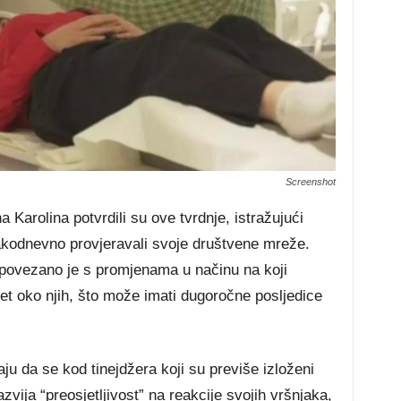
Screenshot
 Karolina potvrdili su ove tvrdnje, istražujući
akodnevno provjeravali svoje društvene mreže.
 povezano je s promjenama u načinu na koji
et oko njih, što može imati dugoročne posljedice
aju da se kod tinejdžera koji su previše izloženi
ija “preosjetljivost” na reakcije svojih vršnjaka,