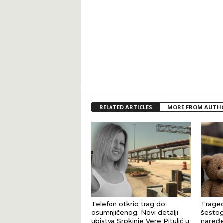
RELATED ARTICLES
MORE FROM AUTH
Telefon otkrio trag do
Traged
osumnjičenog: Novi detalji
šestog
ubistva Srpkinje Vere Pitulić u
naređe