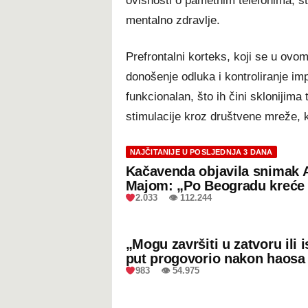
ovisnosti o pametnim telefonima, š
mentalno zdravlje.
Prefrontalni korteks, koji se u ovom
donošenje odluka i kontroliranje im
funkcionalan, što ih čini sklonijima
stimulacije kroz društvene mreže, k
NAJČITANIJE U POSLJEDNJA 3 DANA
Kačavenda objavila snimak 
Majom: „Po Beogradu kreće 
2.033 👁 112.244
„Mogu završiti u zatvoru ili
put progovorio nakon haosa
983 👁 54.975