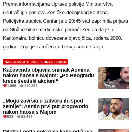
Prema informacijama Uprave policije Ministarstva
unutrašnjih poslova Zeničko-dobojskog kantona,
Policijska stanica Centar je u 20:45 sati zaprimila prijavu
od Službe hitne medicinske pomoći Zenica da je u
Kantonalnu bolnicu dovezena djevojčica, rođena 2020.
godine, koja je zatečena u besvjesnom stanju.
NAJČITANIJE U POSLJEDNJA 3 DANA
Kačavenda objavila snimak Asmina
nakon haosa s Majom: „Po Beogradu
kreće švedski akcioni“
1.966 👁 110.298
„Mogu završiti u zatvoru ili ispod
zemlje“: Asmin prvi put progovorio
nakon haosa s Majom
923 👁 53.443
Diletta Leotta pokazala kako održava