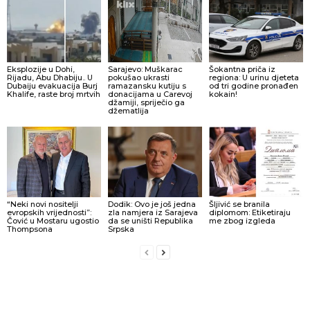
Eksplozije u Dohi,
Sarajevo: Muškarac
Šokantna priča iz
Rijadu, Abu Dhabiju.. U
pokušao ukrasti
regiona: U urinu djeteta
Dubaiju evakuacija Burj
ramazansku kutiju s
od tri godine pronađen
Khalife, raste broj mrtvih
donacijama u Carevoj
kokain!
džamiji, spriječio ga
džematlija
“Neki novi nositelji
Dodik: Ovo je još jedna
Šljivić se branila
evropskih vrijednosti”:
zla namjera iz Sarajeva
diplomom: Etiketiraju
Čović u Mostaru ugostio
da se uništi Republika
me zbog izgleda
Thompsona
Srpska