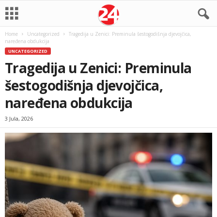
Home
Uncategorized
Tragedija u Zenici: Preminula šestogodišnja djevojčica,
naređena obdukcija
UNCATEGORIZED
Tragedija u Zenici: Preminula
šestogodišnja djevojčica,
naređena obdukcija
3 Jula, 2026