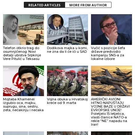
RELATED ARTICLES
MORE FROM AUTHOR
Telefon otkrio trag do
Dodikova majka u komi,
Vučić s pozicije šefa
osumnjičenog: Novi
ne zna da li će ići u SAD
države predvodio
detalji ubistva Srpkinje
kampanju SNS-a za
Vere Pitulić u Teksasu
lokalne izbore
Mojtaba Khamenei
Vojna obuka u Hrvatskoj
AMERIČKI AVIONI
izgubio oca, majku,
kreće od 9. marta
HITNO NAPUŠTAJU
suprugu, sina, sestru,
VOJNE BAZE U DRŽAVI
zeta, nećakinju i nećaka
EVROPSKE UNIJE!
Poletjelo 15 letjelica,
vlasti članice NATO-a
rekle “NE” napadu na
Iran!