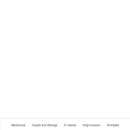
Naslovna
Uvjeti korištenja
O nama
Impressum
Kontakt