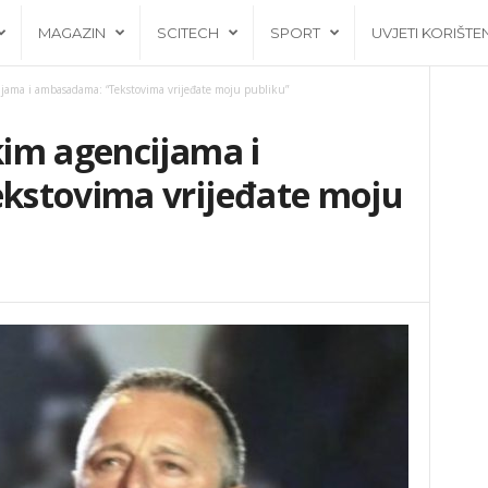
MAGAZIN
SCITECH
SPORT
UVJETI KORIŠTE
jama i ambasadama: “Tekstovima vrijeđate moju publiku”
im agencijama i
kstovima vrijeđate moju