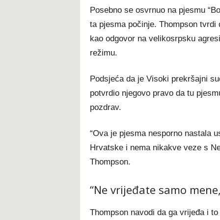
Posebno se osvrnuo na pjesmu “Boj
ta pjesma počinje. Thompson tvrdi d
kao odgovor na velikosrpsku agresi
režimu.
Podsjeća da je Visoki prekršajni 
potvrdio njegovo pravo da tu pjesmu
pozdrav.
“Ova je pjesma nesporno nastala us
Hrvatske i nema nikakve veze s N
Thompson.
“Ne vrijeđate samo mene,
Thompson navodi da ga vrijeđa i to