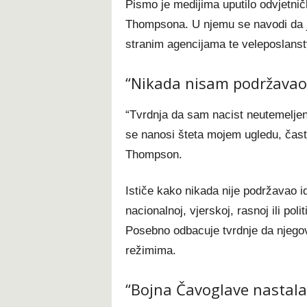
Pismo je medijima uputilo odvjetni
Thompsona. U njemu se navodi da 
stranim agencijama te veleposlanst
“Nikada nisam podržavao 
“Tvrdnja da sam nacist neutemeljena
se nanosi šteta mojem ugledu, časti 
Thompson.
Ističe kako nikada nije podržavao ide
nacionalnoj, vjerskoj, rasnoj ili poli
Posebno odbacuje tvrdnje da njegov
režimima.
“Bojna Čavoglave nastala