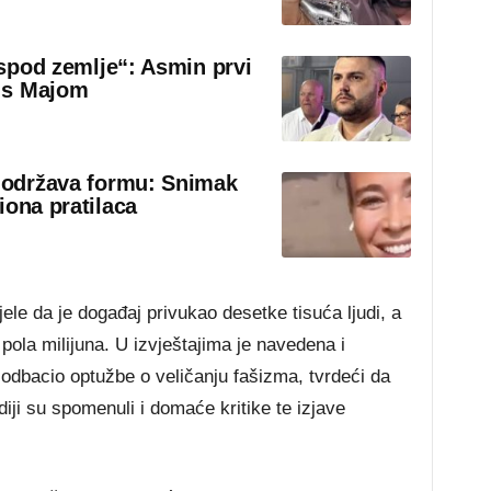
 ispod zemlje“: Asmin prvi
 s Majom
o održava formu: Snimak
iona pratilaca
ele da je događaj privukao desetke tisuća ljudi, a
o pola milijuna. U izvještajima je navedena i
odbacio optužbe o veličanju fašizma, tvrdeći da
ji su spomenuli i domaće kritike te izjave