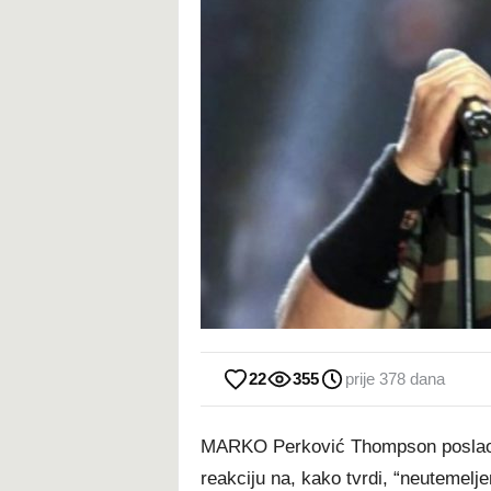
22
355
prije 378 dana
MARKO Perković Thompson poslao 
reakciju na, kako tvrdi, “neutemelj