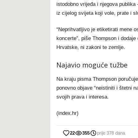
istodobno vrijeđa i njegova publika 
iz cijelog svijeta koji vole, prate i 
“Neprihvatljivo je etiketirati mene
koncerte”, piše Thompson i dodaje 
Hrvatske, ni zakoni te zemlje.
Najavio moguće tužbe
Na kraju pisma Thompson poručuje:
ponovno objave “neistiniti i štetni na
svojih prava i interesa.
(index.hr)
22
355
prije 378 dana