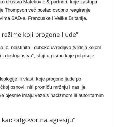
čko društvo Mateković & partneri, koje zastupa
je Thompson već poslao osobno reagiranje
vima SAD-a, Francuske i Velike Britanije.
režime koji progone ljude”
 je, neistinita i duboko uvredljiva tvrdnja kojom
i dostojanstvu”, stoji u pismu koje potpisuje
ologije ili vlasti koje progone ljude po
tičkoj osnovi, niti promiču mržnju i nasilje.
e pjesme imaju veze s nacizmom ili autoritarnim
 kao odgovor na agresiju”