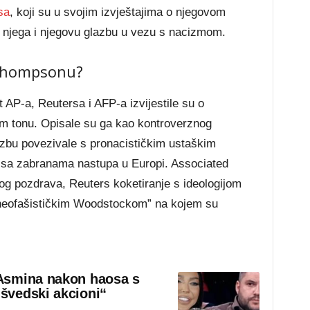
sa
, koji su u svojim izvještajima o njegovom
i njega i njegovu glazbu u vezu s nacizmom.
 Thompsonu?
 AP-a, Reutersa i AFP-a izvijestile su o
 tonu. Opisale su ga kao kontroverznog
lazbu povezivale s pronacističkim ustaškim
sa zabranama nastupa u Europi. Associated
og pozdrava, Reuters koketiranje s ideologijom
neofašističkim Woodstockom” na kojem su
Asmina nakon haosa s
švedski akcioni“