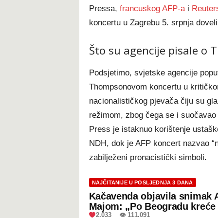
Pressa,
francuskog AFP-a
i
Reuter
koncertu u Zagrebu 5. srpnja dovel
Što su agencije pisale o
Podsjetimo, svjetske agencije poput
Thompsonovom koncertu u kritičkom
nacionalističkog pjevača čiju su g
režimom, zbog čega se i suočavao 
Press je istaknuo korištenje ustašk
NDH, dok je AFP koncert nazvao “
zabilježeni pronacistički simboli.
NAJČITANIJE U POSLJEDNJA 3 DANA
Kačavenda objavila snimak 
Majom: „Po Beogradu kreće 
2.033 👁 111.091