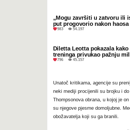
„Mogu završiti u zatvoru ili
put progovorio nakon haosa
983 👁 54.197
Diletta Leotta pokazala kak
treninga privukao pažnju mil
796 👁 45.157
Unatoč kritikama, agencije su prenij
neki mediji procijenili su brojku i d
Thompsonova obrana, u kojoj je on 
su njegove pjesme domoljubne. Medi
obožavatelja koji su ga branili.