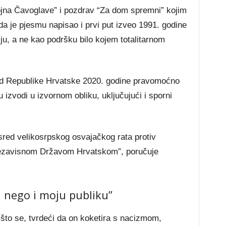
na Čavoglave” i pozdrav “Za dom spremni” kojim
a je pjesmu napisao i prvi put izveo 1991. godine
ju, a ne kao podršku bilo kojem totalitarnom
sud Republike Hrvatske 2020. godine pravomoćno
 izvodi u izvornom obliku, uključujući i sporni
red velikosrpskog osvajačkog rata protiv
ezavisnom Državom Hrvatskom”, poručuje
 nego i moju publiku”
 što se, tvrdeći da on koketira s nacizmom,