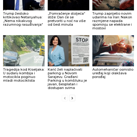
Trump žestoko
„Pomračenje stoljeća“
Trump zaprijetio novim
kritikovao Netanyahua:
stiže: Dan će se
udarima na Iran: Nakon
„Nema nikakvog
pretvoriti u noć na više
razmjene napada
razumnog rasuđivanja“
od šest minuta
spominju se elektrane i
mostovi
Tragedija kod Kiseljaka:
Karić želi naplaćivati
Automehaničar osmislio
U sudaru kombija i
parking u Novom
uređaj koji olakšava
motocikla poginuo
Sarajevu. Građani:
porođaj
mladi motociklista
Parking u komšiluku je
javan, besplatan i
dostupan svima