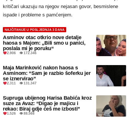
kritičari ukazuju na njegov nejasan govor, besmislene
ispade i probleme s pamćenjem.
NAJČITANIJE U POSLJEDNJA 3 DANA
Asminov otac otkrio nove detalje
haosa s Majom: „Bili smo u panici,
poslala mi je poruku“
2.906 👁 172.346
Maja Marinković nakon haosa s
Asminom: “Sam je razbio šoferku jer
se iznervirao”
2.311 👁 131.347
Supruga ubijenog Harisa Babića kroz
suze za Avaz: “Digao je majicu i
rekao: Biraj gdje ćeš me izbosti”
1.526 👁 88.568