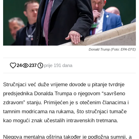
Donald Trump (Foto: EPA-EFE)
24
237
prije 191 dana
Stručnjaci već duže vrijeme dovode u pitanje tvrdnje
predsjednika Donalda Trumpa o njegovom “savršeno
zdravom” stanju. Primijećen je s otečenim članacima i
tamnim modricama na rukama, što stručnjaci tumače
kao mogući znak učestalih intravenskih tretmana.
Njegova mentalna oštrina također je podložna sumnji, a