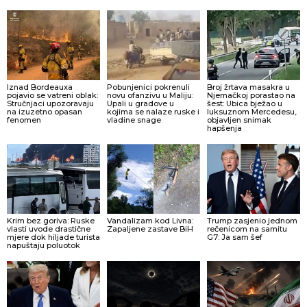
Iznad Bordeauxa
Pobunjenici pokrenuli
Broj žrtava masakra u
pojavio se vatreni oblak:
novu ofanzivu u Maliju:
Njemačkoj porastao na
Stručnjaci upozoravaju
Upali u gradove u
šest: Ubica bježao u
na izuzetno opasan
kojima se nalaze ruske i
luksuznom Mercedesu,
fenomen
vladine snage
objavljen snimak
hapšenja
Krim bez goriva: Ruske
Vandalizam kod Livna:
Trump zasjenio jednom
vlasti uvode drastične
Zapaljene zastave BiH
rečenicom na samitu
mjere dok hiljade turista
G7: Ja sam šef
napuštaju poluotok