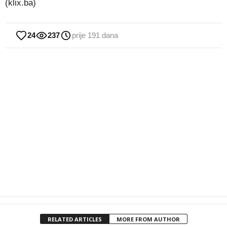
(klix.ba)
24
237
prije 191 dana
RELATED ARTICLES
MORE FROM AUTHOR