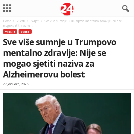
Home
Vijesti
Svijet
Sve više sumnje u Trumpovo mentalno zdravlje: Nije se
mogao sjetiti naziva...
VIJESTI
SVIJET
Sve više sumnje u Trumpovo
mentalno zdravlje: Nije se
mogao sjetiti naziva za
Alzheimerovu bolest
27 Januara, 2026