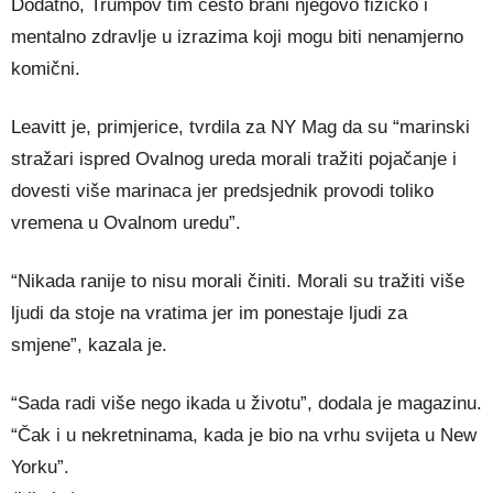
Dodatno, Trumpov tim često brani njegovo fizičko i
mentalno zdravlje u izrazima koji mogu biti nenamjerno
komični.
Leavitt je, primjerice, tvrdila za NY Mag da su “marinski
stražari ispred Ovalnog ureda morali tražiti pojačanje i
dovesti više marinaca jer predsjednik provodi toliko
vremena u Ovalnom uredu”.
“Nikada ranije to nisu morali činiti. Morali su tražiti više
ljudi da stoje na vratima jer im ponestaje ljudi za
smjene”, kazala je.
“Sada radi više nego ikada u životu”, dodala je magazinu.
“Čak i u nekretninama, kada je bio na vrhu svijeta u New
Yorku”.