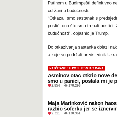
Putinom u Budimpešti definitivno neć
održani u budućnosti.
“Otkazali smo sastanak s predsje
postići ono što smo trebali postići.
budućnosti”, objasnio je Trump.
Do otkazivanja sastanka dolazi nako
a koje su podržali predsjednik Ukraj
NAJČITANIJE U POSLJEDNJA 3 DANA
Asminov otac otkrio nove de
smo u panici, poslala mi je 
2.854 👁 170.296
Maja Marinković nakon hao
razbio šoferku jer se iznervi
2.311 👁 130.961