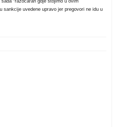
p sada “razočaran gdje stojimo u ovim
su sankcije uvedene upravo jer pregovori ne idu u