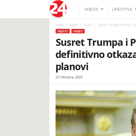
2
VIJESTI
LIFESTYLE
4
Home
Vijesti
Svijet
Susret Trumpa i Putina u Bu
VIJESTI
SVIJET
h
Susret Trumpa i P
definitivno otkaza
.
planovi
b
23 Oktobra, 2025
a