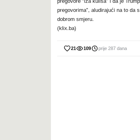
pregovore “iza kulisa” i da je Trum
pregovorima”, aludirajući na to da 
dobrom smjeru.
(klix.ba)
21
109
prije 287 dana