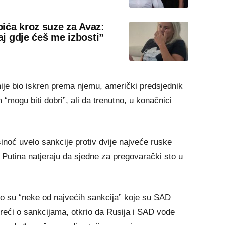
ića kroz suze za Avaz:
aj gdje ćeš me izbosti”
r nije bio iskren prema njemu, američki predsjednik
“mogu biti dobri”, ali da trenutno, u konačnici
sinoć uvelo sankcije protiv dvije najveće ruske
 Putina natjeraju da sjedne za pregovarački sto u
o su “neke od najvećih sankcija” koje su SAD
reći o sankcijama, otkrio da Rusija i SAD vode