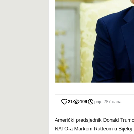
21
109
prije 287 dana
Američki predsjednik Donald Trumo
NATO-a Markom Rutteom u Bijeloj k