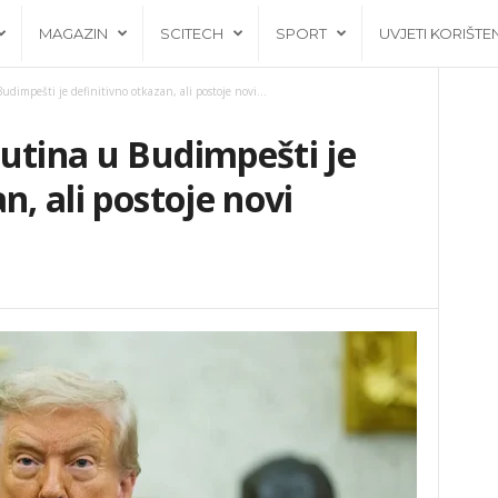
MAGAZIN
SCITECH
SPORT
UVJETI KORIŠTE
dimpešti je definitivno otkazan, ali postoje novi...
utina u Budimpešti je
n, ali postoje novi