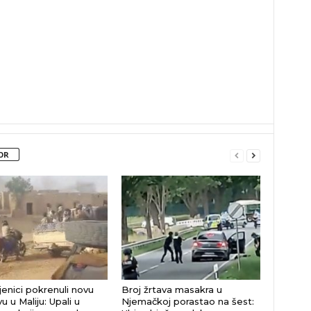
OR
enici pokrenuli novu
Broj žrtava masakra u
u u Maliju: Upali u
Njemačkoj porastao na šest: