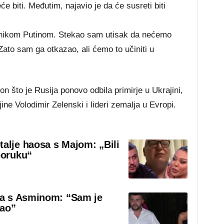
e biti. Međutim, najavio je da će susreti biti
dnikom Putinom. Stekao sam utisak da nećemo
 Zato sam ga otkazao, ali ćemo to učiniti u
n što je Rusija ponovo odbila primirje u Ukrajini,
ine Volodimir Zelenski i lideri zemalja u Evropi.
talje haosa s Majom: „Bili
poruku“
sa s Asminom: “Sam je
rao”