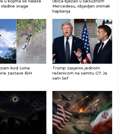
e u kojima se nalaze
Ubica bježao u luksuznom
i vladine snage
Mercedesu, objavljen snimak
hapšenja
izam kod Livna:
Trump zasjenio jednom
ene zastave BiH
rečenicom na samitu G7: Ja
sam šef