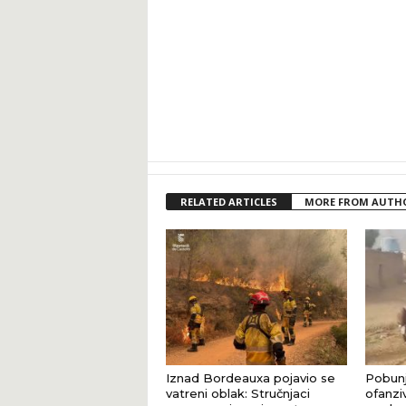
RELATED ARTICLES
MORE FROM AUTH
Iznad Bordeauxa pojavio se
Pobunj
vatreni oblak: Stručnjaci
ofanziv