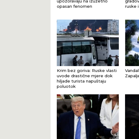
upozoravaju na izuzetno
gradov
opasan fenomen
ruske 
Krim bez goriva: Ruske vlasti
Vandal
uvode drastične mjere dok
Zapalj
hiljade turista napuštaju
poluotok