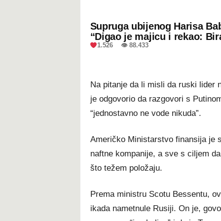
Supruga ubijenog Harisa Bab
“Digao je majicu i rekao: Bir
1.526 👁 88.433
Na pitanje da li misli da ruski lide
je odgovorio da razgovori s Putinom 
“jednostavno ne vode nikuda”.
Američko Ministarstvo finansija je 
naftne kompanije, a sve s ciljem da
što težem položaju.
Prema ministru Scotu Bessentu, ov
ikada nametnule Rusiji. On je, govo