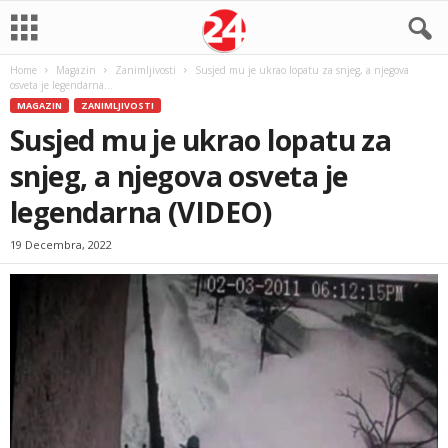
Home
Magazin
Zanimljivosti
Susjed mu je ukrao lopatu za snjeg, a njegova
osveta je legendarna...
MAGAZIN
ZANIMLJIVOSTI
Susjed mu je ukrao lopatu za
snjeg, a njegova osveta je
legendarna (VIDEO)
19 Decembra, 2022