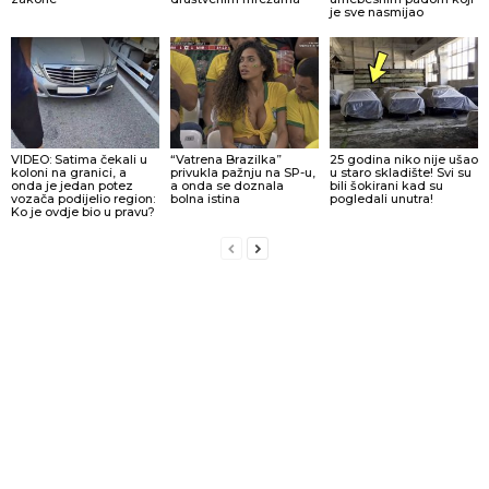
je sve nasmijao
VIDEO: Satima čekali u
“Vatrena Brazilka”
25 godina niko nije ušao
koloni na granici, a
privukla pažnju na SP-u,
u staro skladište! Svi su
onda je jedan potez
a onda se doznala
bili šokirani kad su
vozača podijelio region:
bolna istina
pogledali unutra!
Ko je ovdje bio u pravu?