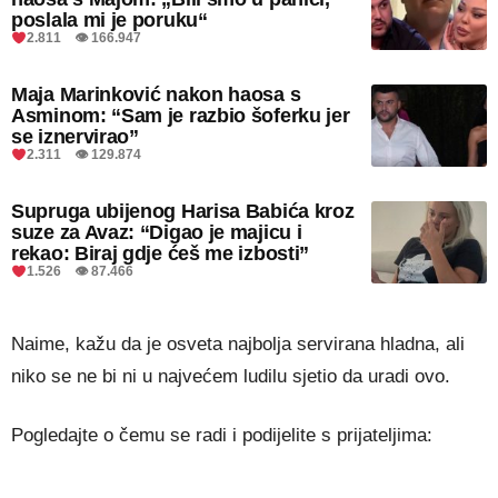
poslala mi je poruku“
2.811 👁 166.947
Maja Marinković nakon haosa s
Asminom: “Sam je razbio šoferku jer
se iznervirao”
2.311 👁 129.874
Supruga ubijenog Harisa Babića kroz
suze za Avaz: “Digao je majicu i
rekao: Biraj gdje ćeš me izbosti”
1.526 👁 87.466
Naime, kažu da je osveta najbolja servirana hladna, ali
niko se ne bi ni u najvećem ludilu sjetio da uradi ovo.
Pogledajte o čemu se radi i podijelite s prijateljima: