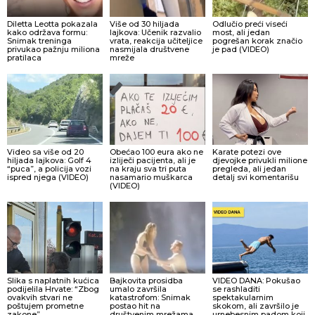
Diletta Leotta pokazala
Više od 30 hiljada
Odlučio preći viseći
kako održava formu:
lajkova: Učenik razvalio
most, ali jedan
Snimak treninga
vrata, reakcija učiteljice
pogrešan korak značio
privukao pažnju miliona
nasmijala društvene
je pad (VIDEO)
pratilaca
mreže
Video sa više od 20
Obećao 100 eura ako ne
Karate potezi ove
hiljada lajkova: Golf 4
izliječi pacijenta, ali je
djevojke privukli milione
“puca”, a policija vozi
na kraju sva tri puta
pregleda, ali jedan
ispred njega (VIDEO)
nasamario muškarca
detalj svi komentarišu
(VIDEO)
Slika s naplatnih kućica
Bajkovita prosidba
VIDEO DANA: Pokušao
podijelila Hrvate: “Zbog
umalo završila
se rashladiti
ovakvih stvari ne
katastrofom: Snimak
spektakularnim
poštujem prometne
postao hit na
skokom, ali završilo je
zakone”
društvenim mrežama
urnebesnim padom koji