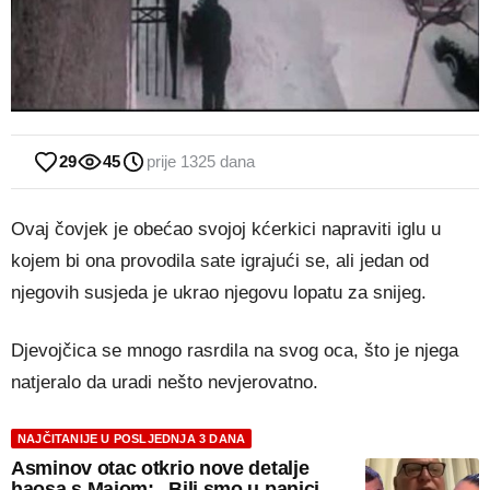
29
45
prije 1325 dana
Ovaj čovjek je obećao svojoj kćerkici napraviti iglu u
kojem bi ona provodila sate igrajući se, ali jedan od
njegovih susjeda je ukrao njegovu lopatu za snijeg.
Djevojčica se mnogo rasrdila na svog oca, što je njega
natjeralo da uradi nešto nevjerovatno.
NAJČITANIJE U POSLJEDNJA 3 DANA
Asminov otac otkrio nove detalje
haosa s Majom: „Bili smo u panici,