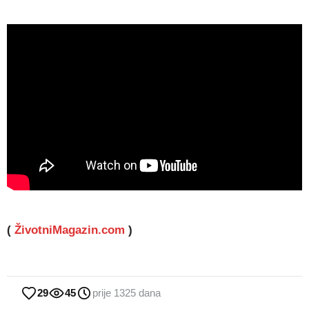
(
ŽivotniMagazin.com
)
29
45
prije 1325 dana