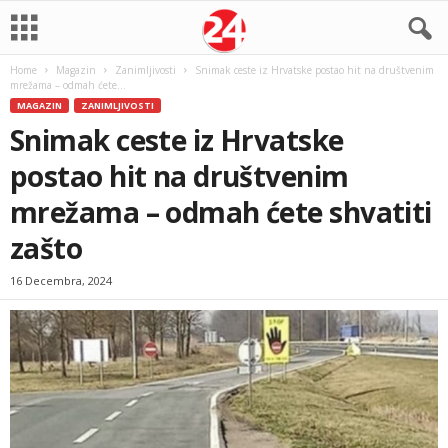
Home
Magazin
Zanimljivosti
Snimak ceste iz Hrvatske postao hit na društvenim
mrežama – odmah ćete...
MAGAZIN
ZANIMLJIVOSTI
Snimak ceste iz Hrvatske
postao hit na društvenim
mrežama – odmah ćete shvatiti
zašto
16 Decembra, 2024