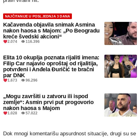
pravi viralni hit.
NAJČITANIJE U POSLJEDNJA 3 DANA
Kačavenda objavila snimak Asmina
nakon haosa s Majom: „Po Beogradu
kreće švedski akcioni“
2.074 👁 116.396
Elita 10 okuplja poznata rijaliti imena:
Filip Car najavio oproštaj od rijalitija,
potvrđeni i Anđela Đuričić te bračni
par DNK
1.673 👁 96.296
„Mogu završiti u zatvoru ili ispod
zemlje“: Asmin prvi put progovorio
nakon haosa s Majom
1.028 👁 57.022
Dok mnogi komentarišu apsurdnost situacije, drugi su se