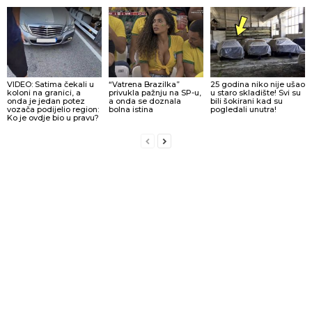
VIDEO: Satima čekali u
“Vatrena Brazilka”
25 godina niko nije ušao
koloni na granici, a
privukla pažnju na SP-u,
u staro skladište! Svi su
onda je jedan potez
a onda se doznala
bili šokirani kad su
vozača podijelio region:
bolna istina
pogledali unutra!
Ko je ovdje bio u pravu?