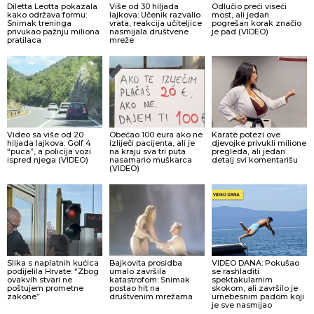
Diletta Leotta pokazala
Više od 30 hiljada
Odlučio preći viseći
kako održava formu:
lajkova: Učenik razvalio
most, ali jedan
Snimak treninga
vrata, reakcija učiteljice
pogrešan korak značio
privukao pažnju miliona
nasmijala društvene
je pad (VIDEO)
pratilaca
mreže
Video sa više od 20
Obećao 100 eura ako ne
Karate potezi ove
hiljada lajkova: Golf 4
izliječi pacijenta, ali je
djevojke privukli milione
“puca”, a policija vozi
na kraju sva tri puta
pregleda, ali jedan
ispred njega (VIDEO)
nasamario muškarca
detalj svi komentarišu
(VIDEO)
Slika s naplatnih kućica
Bajkovita prosidba
VIDEO DANA: Pokušao
podijelila Hrvate: “Zbog
umalo završila
se rashladiti
ovakvih stvari ne
katastrofom: Snimak
spektakularnim
poštujem prometne
postao hit na
skokom, ali završilo je
zakone”
društvenim mrežama
urnebesnim padom koji
je sve nasmijao