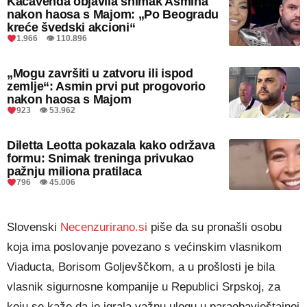
Kačavenda objavila snimak Asmina
nakon haosa s Majom: „Po Beogradu
kreće švedski akcioni“
1.966 👁 110.896
„Mogu završiti u zatvoru ili ispod
zemlje“: Asmin prvi put progovorio
nakon haosa s Majom
923 👁 53.962
Diletta Leotta pokazala kako održava
formu: Snimak treninga privukao
pažnju miliona pratilaca
796 👁 45.006
Slovenski
Necenzurirano.si
piše da su pronašli osobu
koja ima poslovanje povezano s većinskim vlasnikom
Viaducta, Borisom Goljevščkom, a u prošlosti je bila
vlasnik sigurnosne kompanije u Republici Srpskoj, za
koju se kaže da je igrala važnu ulogu u paraobavještajnoj