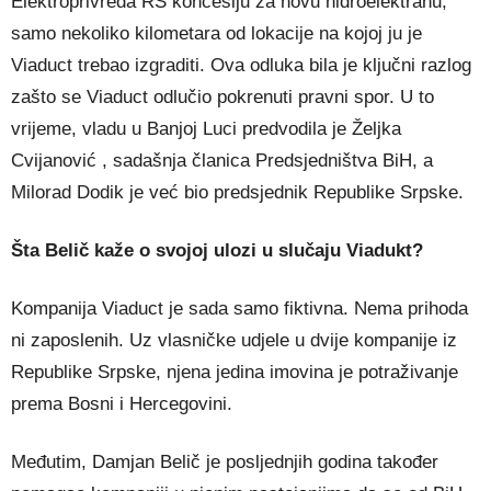
Elektroprivreda RS koncesiju za novu hidroelektranu,
samo nekoliko kilometara od lokacije na kojoj ju je
Viaduct trebao izgraditi. Ova odluka bila je ključni razlog
zašto se Viaduct odlučio pokrenuti pravni spor. U to
vrijeme, vladu u Banjoj Luci predvodila je Željka
Cvijanović , sadašnja članica Predsjedništva BiH, a
Milorad Dodik je već bio predsjednik Republike Srpske.
Šta Belič kaže o svojoj ulozi u slučaju Viadukt?
Kompanija Viaduct je sada samo fiktivna. Nema prihoda
ni zaposlenih. Uz vlasničke udjele u dvije kompanije iz
Republike Srpske, njena jedina imovina je potraživanje
prema Bosni i Hercegovini.
Međutim, Damjan Belič je posljednjih godina također