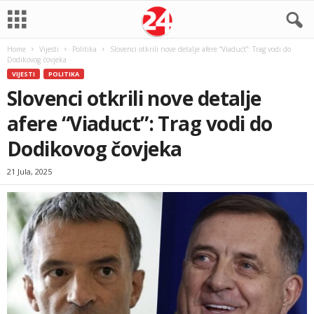
Home
Vijesti
Politika
Slovenci otkrili nove detalje afere “Viaduct”: Trag vodi do
Dodikovog čovjeka
VIJESTI
POLITIKA
Slovenci otkrili nove detalje
afere “Viaduct”: Trag vodi do
Dodikovog čovjeka
21 Jula, 2025