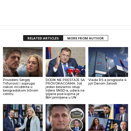
RELATED ARTICLES
MORE FROM AUTHOR
Privedeni Sergej
DODIK NE PRESTAJE SA
Vlada RS-a proglasila 4.
Trifunović i supruga
PROVOKACIJAMA: Još
juli Danom žalosti
nakon incidenta u
jedan besramni istup
beogradskom tržnom
lidera SNSD-a, udara na
centru
ljiljane pod kojima je
BiH primljena u UN