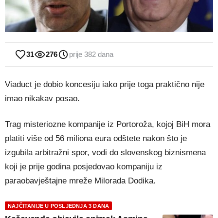
31
276
prije 382 dana
Viaduct je dobio koncesiju iako prije toga praktično nije
imao nikakav posao.
Trag misteriozne kompanije iz Portoroža, kojoj BiH mora
platiti više od 56 miliona eura odštete nakon što je
izgubila arbitražni spor, vodi do slovenskog biznismena
koji je prije godina posjedovao kompaniju iz
paraobavještajne mreže Milorada Dodika.
NAJČITANIJE U POSLJEDNJA 3 DANA