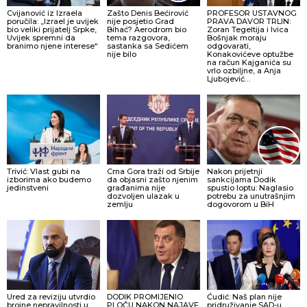
Cvijanović iz Izraela
Zašto Denis Bećirović
PROFESOR USTAVNOG
poručila: „Izrael je uvijek
nije posjetio Grad
PRAVA DAVOR TRLIN:
bio veliki prijatelj Srpke,
Bihać? Aerodrom bio
Zoran Tegeltija i Ivica
Uvijek spremni da
tema razgovora,
Bošnjak moraju
branimo njene interese“
sastanka sa Sedićem
odgovarati,
nije bilo
Konakovićeve optužbe
na račun Kajganića su
vrlo ozbiljne, a Anja
Ljubojević…
Trivić: Vlast gubi na
Crna Gora traži od Srbije
Nakon prijetnji
izborima ako budemo
da objasni zašto njenim
sankcijama Dodik
jedinstveni
građanima nije
spustio loptu: Naglasio
dozvoljen ulazak u
potrebu za unutrašnjim
zemlju
dogovorom u BiH
Ured za reviziju utvrdio
DODIK PROMIJENIO
Ćudić: Naš plan nije
brojne nepravilnosti u
PLOČU NAKON NAJAVE
pridruživanje SAD-u,