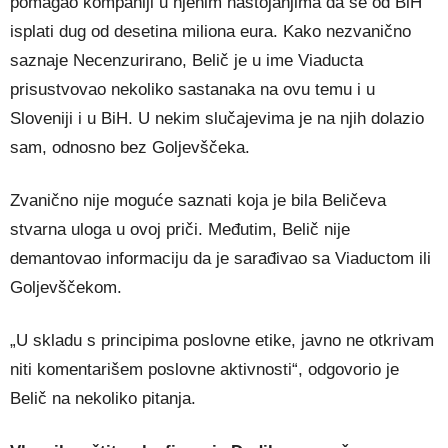
pomagao kompaniji u njenim nastojanjima da se od BiH
isplati dug od desetina miliona eura. Kako nezvanično
saznaje Necenzurirano, Belič je u ime Viaducta
prisustvovao nekoliko sastanaka na ovu temu i u
Sloveniji i u BiH. U nekim slučajevima je na njih dolazio
sam, odnosno bez Goljevščeka.
Zvanično nije moguće saznati koja je bila Beličeva
stvarna uloga u ovoj priči. Međutim, Belič nije
demantovao informaciju da je sarađivao sa Viaductom ili
Goljevščekom.
„U skladu s principima poslovne etike, javno ne otkrivam
niti komentarišem poslovne aktivnosti“, odgovorio je
Belič na nekoliko pitanja.