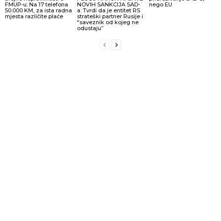
FMUP-u: Na 17 telefona
NOVIH SANKCIJA SAD-
nego EU
50.000 KM, za ista radna
a: Tvrdi da je entitet RS
mjesta različite plaće
strateški partner Rusije i
“saveznik od kojeg ne
odustaju”