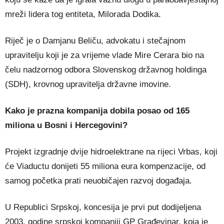
mreži lidera tog entiteta, Milorada Dodika.
Riječ je o Damjanu Beliču, advokatu i stečajnom
upravitelju koji je za vrijeme vlade Mire Cerara bio na
čelu nadzornog odbora Slovenskog državnog holdinga
(SDH), krovnog upravitelja državne imovine.
Kako je prazna kompanija dobila posao od 165
miliona u Bosni i Hercegovini?
Projekt izgradnje dvije hidroelektrane na rijeci Vrbas, koji
će Viaductu donijeti 55 miliona eura kompenzacije, od
samog početka prati neuobičajen razvoj događaja.
U Republici Srpskoj, koncesija je prvi put dodijeljena
2003. godine srpskoj kompaniji GP Građevinar, koja je