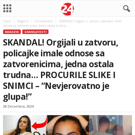
Home
Magazin
Zanimljivosti
SKANDAL! Orgijali u zatvoru, policajke imale
odnose sa zatvorenicima, jedna ostala trudna…...
MAGAZIN
ZANIMLJIVOSTI
SKANDAL! Orgijali u zatvoru,
policajke imale odnose sa
zatvorenicima, jedna ostala
trudna… PROCURILE SLIKE I
SNIMCI – “Nevjerovatno je
glupa!”
28 Decembra, 2024