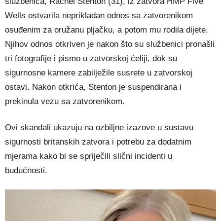
službenica, Rachel Stenton (31), iz zatvora HMP Five
Wells ostvarila neprikladan odnos sa zatvorenikom
osuđenim za oružanu pljačku, a potom mu rodila dijete.
Njihov odnos otkriven je nakon što su službenici pronašli
tri fotografije i pismo u zatvorskoj ćeliji, dok su
sigurnosne kamere zabilježile susrete u zatvorskoj
ostavi. Nakon otkrića, Stenton je suspendirana i
prekinula vezu sa zatvorenikom.
Ovi skandali ukazuju na ozbiljne izazove u sustavu
sigurnosti britanskih zatvora i potrebu za dodatnim
mjerama kako bi se spriječili slični incidenti u
budućnosti.