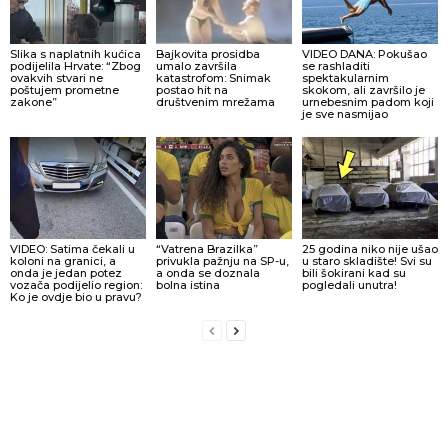
Slika s naplatnih kućica
Bajkovita prosidba
VIDEO DANA: Pokušao
podijelila Hrvate: “Zbog
umalo završila
se rashladiti
ovakvih stvari ne
katastrofom: Snimak
spektakularnim
poštujem prometne
postao hit na
skokom, ali završilo je
zakone”
društvenim mrežama
urnebesnim padom koji
je sve nasmijao
VIDEO: Satima čekali u
“Vatrena Brazilka”
25 godina niko nije ušao
koloni na granici, a
privukla pažnju na SP-u,
u staro skladište! Svi su
onda je jedan potez
a onda se doznala
bili šokirani kad su
vozača podijelio region:
bolna istina
pogledali unutra!
Ko je ovdje bio u pravu?