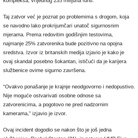
kompleksa, vrijednog 235 milijuna funti.
Taj zatvor već je poznat po problemima s drogom, koja
se navodno lako prokrijumčari unatoč sigurnosnim
mjerama. Prema redovitim godišnjim testovima,
najmanje 25% zatvorenika bude pozitivno na opojna
sredstva. Izvor iz britanskih medija izjavio je kako je
ovaj skandal posebno šokantan, ističući da je karijera
službenice ovime sigurno završena.
“Ovakvo ponašanje je krajnje neodgovorno i nedopustivo.
Nije moguće ostvarivati osobne odnose sa
zatvorenicima, a pogotovo ne pred nadzornim
kamerama,” izjavio je izvor.
Ovaj incident dogodio se nakon što je još jedna