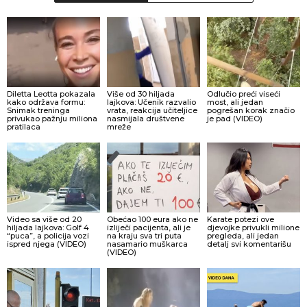
Diletta Leotta pokazala
Više od 30 hiljada
Odlučio preći viseći
kako održava formu:
lajkova: Učenik razvalio
most, ali jedan
Snimak treninga
vrata, reakcija učiteljice
pogrešan korak značio
privukao pažnju miliona
nasmijala društvene
je pad (VIDEO)
pratilaca
mreže
Video sa više od 20
Obećao 100 eura ako ne
Karate potezi ove
hiljada lajkova: Golf 4
izliječi pacijenta, ali je
djevojke privukli milione
“puca”, a policija vozi
na kraju sva tri puta
pregleda, ali jedan
ispred njega (VIDEO)
nasamario muškarca
detalj svi komentarišu
(VIDEO)