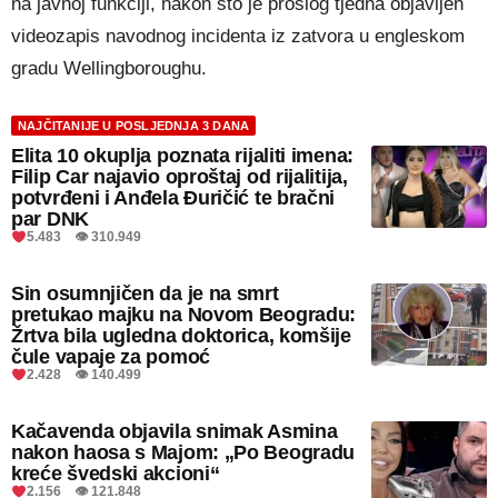
na javnoj funkciji, nakon što je prošlog tjedna objavljen
videozapis navodnog incidenta iz zatvora u engleskom
gradu Wellingboroughu.
NAJČITANIJE U POSLJEDNJA 3 DANA
Elita 10 okuplja poznata rijaliti imena:
Filip Car najavio oproštaj od rijalitija,
potvrđeni i Anđela Đuričić te bračni
par DNK
5.483 👁 310.949
Sin osumnjičen da je na smrt
pretukao majku na Novom Beogradu:
Žrtva bila ugledna doktorica, komšije
čule vapaje za pomoć
2.428 👁 140.499
Kačavenda objavila snimak Asmina
nakon haosa s Majom: „Po Beogradu
kreće švedski akcioni“
2.156 👁 121.848