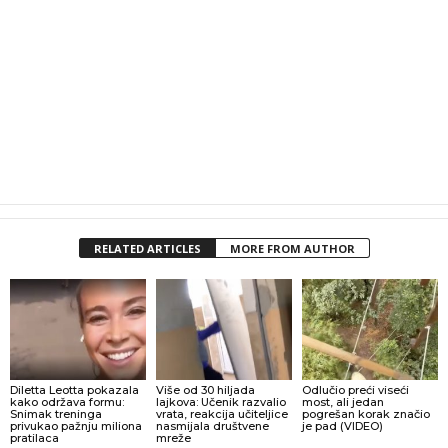
RELATED ARTICLES
MORE FROM AUTHOR
Diletta Leotta pokazala
Više od 30 hiljada
Odlučio preći viseći
kako održava formu:
lajkova: Učenik razvalio
most, ali jedan
Snimak treninga
vrata, reakcija učiteljice
pogrešan korak značio
privukao pažnju miliona
nasmijala društvene
je pad (VIDEO)
pratilaca
mreže