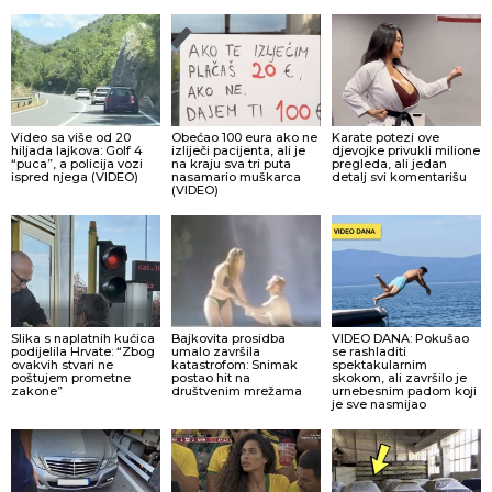
Video sa više od 20
Obećao 100 eura ako ne
Karate potezi ove
hiljada lajkova: Golf 4
izliječi pacijenta, ali je
djevojke privukli milione
“puca”, a policija vozi
na kraju sva tri puta
pregleda, ali jedan
ispred njega (VIDEO)
nasamario muškarca
detalj svi komentarišu
(VIDEO)
Slika s naplatnih kućica
Bajkovita prosidba
VIDEO DANA: Pokušao
podijelila Hrvate: “Zbog
umalo završila
se rashladiti
ovakvih stvari ne
katastrofom: Snimak
spektakularnim
poštujem prometne
postao hit na
skokom, ali završilo je
zakone”
društvenim mrežama
urnebesnim padom koji
je sve nasmijao