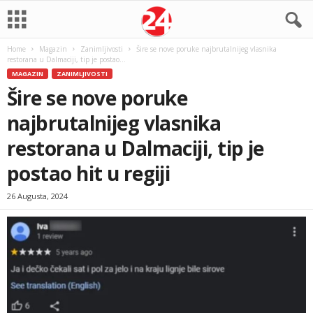
Home
Magazin
Zanimljivosti
Šire se nove poruke najbrutalnijeg vlasnika
restorana u Dalmaciji, tip je postao...
MAGAZIN
ZANIMLJIVOSTI
Šire se nove poruke
najbrutalnijeg vlasnika
restorana u Dalmaciji, tip je
postao hit u regiji
26 Augusta, 2024