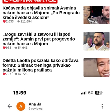
NAJČITANIJE U POSLJEDNJA 3 DANA
Kačavenda objavila snimak Asmina
nakon haosa s Majom: „Po Beogradu
kreće švedski akcioni“
2.033 👁 111.694
„Mogu završiti u zatvoru ili ispod
zemlje“: Asmin prvi put progovorio
nakon haosa s Majom
983 👁 54.641
Diletta Leotta pokazala kako održava
formu: Snimak treninga privukao
pažnju miliona pratilaca
797 👁 47.728