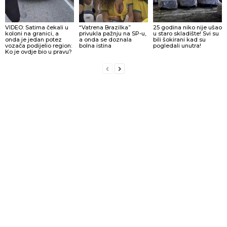
VIDEO: Satima čekali u
“Vatrena Brazilka”
25 godina niko nije ušao
koloni na granici, a
privukla pažnju na SP-u,
u staro skladište! Svi su
onda je jedan potez
a onda se doznala
bili šokirani kad su
vozača podijelio region:
bolna istina
pogledali unutra!
Ko je ovdje bio u pravu?