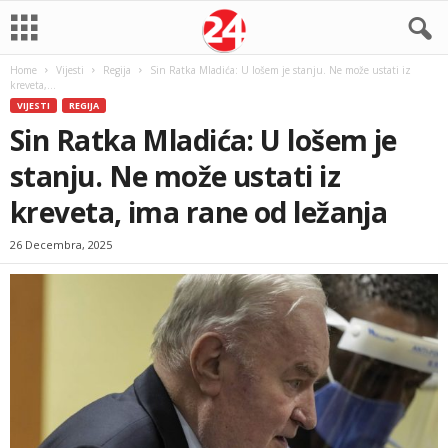
Home
Vijesti
Regija
Sin Ratka Mladića: U lošem je stanju. Ne može ustati iz
kreveta,...
VIJESTI
REGIJA
Sin Ratka Mladića: U lošem je
stanju. Ne može ustati iz
kreveta, ima rane od ležanja
26 Decembra, 2025