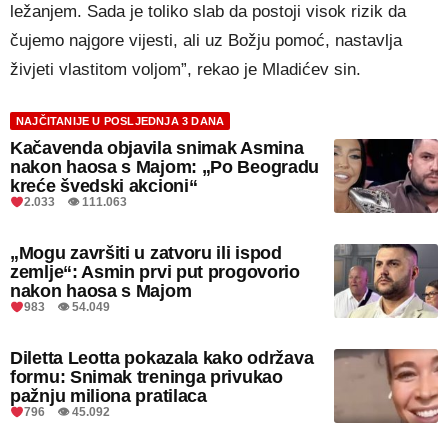
ležanjem. Sada je toliko slab da postoji visok rizik da
čujemo najgore vijesti, ali uz Božju pomoć, nastavlja
živjeti vlastitom voljom”, rekao je Mladićev sin.
NAJČITANIJE U POSLJEDNJA 3 DANA
Kačavenda objavila snimak Asmina
nakon haosa s Majom: „Po Beogradu
kreće švedski akcioni“
2.033 👁 111.063
„Mogu završiti u zatvoru ili ispod
zemlje“: Asmin prvi put progovorio
nakon haosa s Majom
983 👁 54.049
Diletta Leotta pokazala kako održava
formu: Snimak treninga privukao
pažnju miliona pratilaca
796 👁 45.092