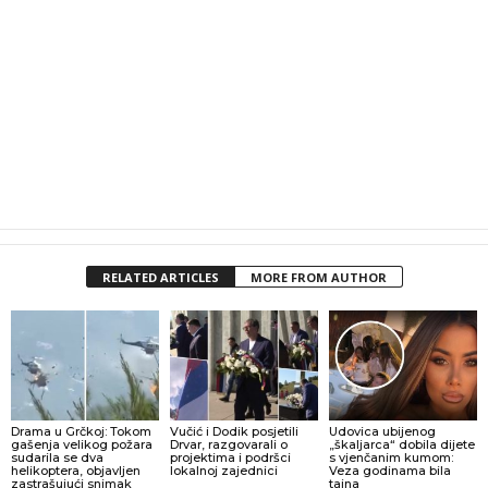
RELATED ARTICLES
MORE FROM AUTHOR
Drama u Grčkoj: Tokom
Vučić i Dodik posjetili
Udovica ubijenog
gašenja velikog požara
Drvar, razgovarali o
„škaljarca“ dobila dijete
sudarila se dva
projektima i podršci
s vjenčanim kumom:
helikoptera, objavljen
lokalnoj zajednici
Veza godinama bila
zastrašujući snimak
tajna