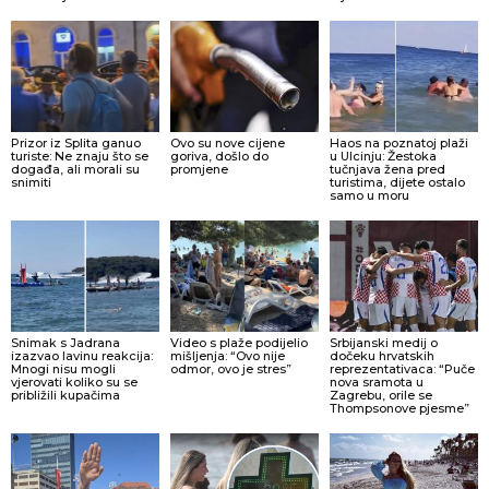
Prizor iz Splita ganuo
Ovo su nove cijene
Haos na poznatoj plaži
turiste: Ne znaju što se
goriva, došlo do
u Ulcinju: Žestoka
događa, ali morali su
promjene
tučnjava žena pred
snimiti
turistima, dijete ostalo
samo u moru
Snimak s Jadrana
Video s plaže podijelio
Srbijanski medij o
izazvao lavinu reakcija:
mišljenja: “Ovo nije
dočeku hrvatskih
Mnogi nisu mogli
odmor, ovo je stres”
reprezentativaca: “Puče
vjerovati koliko su se
nova sramota u
približili kupačima
Zagrebu, orile se
Thompsonove pjesme”