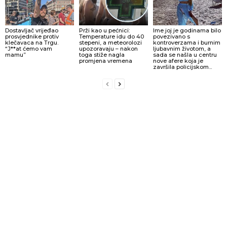
Dostavljač vrijeđao
Prži kao u pećnici:
Ime joj je godinama bilo
prosvjednike protiv
Temperature idu do 40
povezivano s
klečavaca na Trgu.
stepeni, a meteorolozi
kontroverzama i burnim
“J**at ćemo vam
upozoravaju – nakon
ljubavnim životom, a
mamu”
toga stiže nagla
sada se našla u centru
promjena vremena
nove afere koja je
završila policijskom...