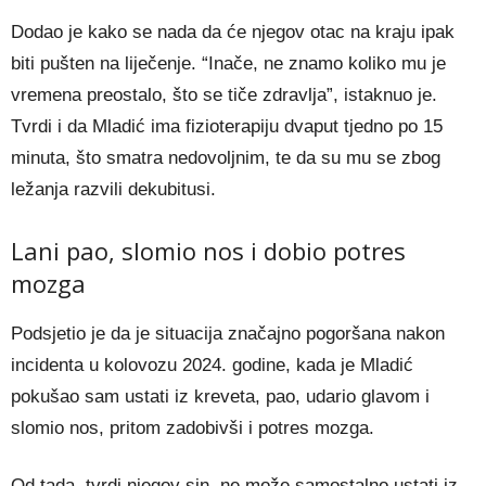
Dodao je kako se nada da će njegov otac na kraju ipak
biti pušten na liječenje. “Inače, ne znamo koliko mu je
vremena preostalo, što se tiče zdravlja”, istaknuo je.
Tvrdi i da Mladić ima fizioterapiju dvaput tjedno po 15
minuta, što smatra nedovoljnim, te da su mu se zbog
ležanja razvili dekubitusi.
Lani pao, slomio nos i dobio potres
mozga
Podsjetio je da je situacija značajno pogoršana nakon
incidenta u kolovozu 2024. godine, kada je Mladić
pokušao sam ustati iz kreveta, pao, udario glavom i
slomio nos, pritom zadobivši i potres mozga.
Od tada, tvrdi njegov sin, ne može samostalno ustati iz