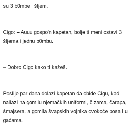
su 3 b0mbe i šljem.
Cigo: – Auuu gospo'n kapetan, bolje ti meni ostavi 3
šljema i jednu b0mbu.
– Dobro Cigo kako ti kažeš.
Poslije par dana dolazi kapetan da obiđe Cigu, kad
nailazi na gomilu njemačkih uniformi, čizama, čarapa,
šmajsera, a gomila švapskih vojnika cvokoće bosa i u
gaćama.