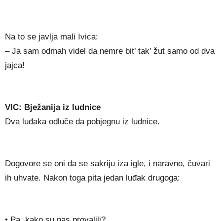
Na to se javlja mali Ivica:
– Ja sam odmah videl da nemre bit’ tak’ žut samo od dva
jajca!
VIC: Bježanija iz ludnice
Dva luđaka odluče da pobjegnu iz ludnice.
Dogovore se oni da se sakriju iza igle, i naravno, čuvari
ih uhvate. Nakon toga pita jedan luđak drugoga:
• Pa, kako su nas provalili?