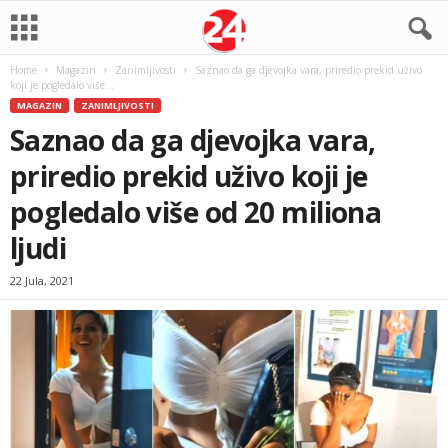
Home
Magazin
Zanimljivosti
Saznao da ga djevojka vara, priredio prekid uživo
koji je pogledalo više...
MAGAZIN
ZANIMLJIVOSTI
Saznao da ga djevojka vara,
priredio prekid uživo koji je
pogledalo više od 20 miliona
ljudi
22 Jula, 2021