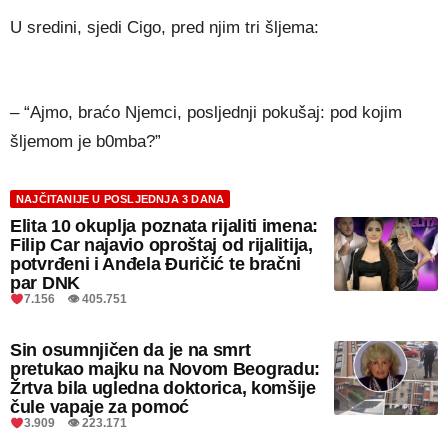
U sredini, sjedi Cigo, pred njim tri šljema:
– “Ajmo, braćo Njemci, posljednji pokušaj: pod kojim
šljemom je b0mba?”
NAJČITANIJE U POSLJEDNJA 3 DANA
Elita 10 okuplja poznata rijaliti imena:
Filip Car najavio oproštaj od rijalitija,
potvrđeni i Anđela Đuričić te bračni
par DNK
7.156 👁 405.751
Sin osumnjičen da je na smrt
pretukao majku na Novom Beogradu:
Žrtva bila ugledna doktorica, komšije
čule vapaje za pomoć
3.909 👁 223.171