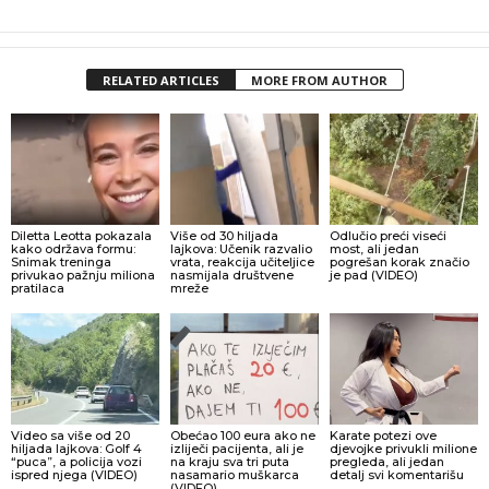
RELATED ARTICLES
MORE FROM AUTHOR
Diletta Leotta pokazala
Više od 30 hiljada
Odlučio preći viseći
kako održava formu:
lajkova: Učenik razvalio
most, ali jedan
Snimak treninga
vrata, reakcija učiteljice
pogrešan korak značio
privukao pažnju miliona
nasmijala društvene
je pad (VIDEO)
pratilaca
mreže
Video sa više od 20
Obećao 100 eura ako ne
Karate potezi ove
hiljada lajkova: Golf 4
izliječi pacijenta, ali je
djevojke privukli milione
“puca”, a policija vozi
na kraju sva tri puta
pregleda, ali jedan
ispred njega (VIDEO)
nasamario muškarca
detalj svi komentarišu
(VIDEO)