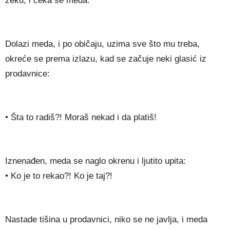
zeku, i čeka se meda.
Dolazi meda, i po običaju, uzima sve što mu treba,
okreće se prema izlazu, kad se začuje neki glasić iz
prodavnice:
• Šta to radiš?! Moraš nekad i da platiš!
Iznenađen, meda se naglo okrenu i ljutito upita:
• Ko je to rekao?! Ko je taj?!
Nastade tišina u prodavnici, niko se ne javlja, i meda