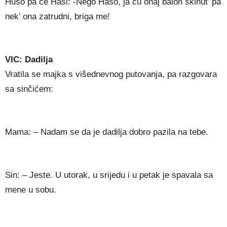
Huso pa ce Hasi: -Nego Haso, ja cu onaj balon skinut’ pa
nek’ ona zatrudni, briga me!
VIC: Dadilja
Vratila se majka s višednevnog putovanja, pa razgovara
sa sinčićem:
Mama: – Nadam se da je dadilja dobro pazila na tebe.
Sin: – Jeste. U utorak, u srijedu i u petak je spavala sa
mene u sobu.