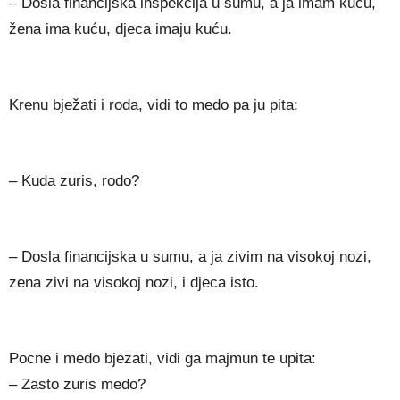
– Došla financijska inspekcija u šumu, a ja imam kuću,
žena ima kuću, djeca imaju kuću.
Krenu bježati i roda, vidi to medo pa ju pita:
– Kuda zuris, rodo?
– Dosla financijska u sumu, a ja zivim na visokoj nozi,
zena zivi na visokoj nozi, i djeca isto.
Pocne i medo bjezati, vidi ga majmun te upita:
– Zasto zuris medo?