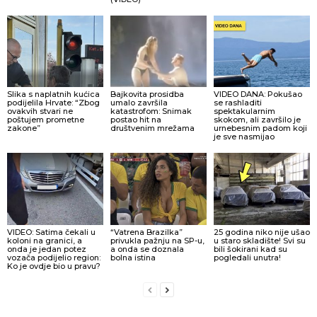
Slika s naplatnih kućica
Bajkovita prosidba
VIDEO DANA: Pokušao
podijelila Hrvate: “Zbog
umalo završila
se rashladiti
ovakvih stvari ne
katastrofom: Snimak
spektakularnim
poštujem prometne
postao hit na
skokom, ali završilo je
zakone”
društvenim mrežama
urnebesnim padom koji
je sve nasmijao
VIDEO: Satima čekali u
“Vatrena Brazilka”
25 godina niko nije ušao
koloni na granici, a
privukla pažnju na SP-u,
u staro skladište! Svi su
onda je jedan potez
a onda se doznala
bili šokirani kad su
vozača podijelio region:
bolna istina
pogledali unutra!
Ko je ovdje bio u pravu?