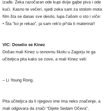
izađe. Zeka razočaran ode kupi dvije gajbe piva i ode
kući. Kasno te večeri, sjedi zeka sam za stolom mota
film šta se danas sve desilo, lupa čašom o sto i viče:
• Šta ”ko je rekao”, ja sam rek'o pi*da ti materina!!
VIC: Doselio se Kinez
Došao mali Kinez u osnovnu školu u Zagorju te ga
učiteljica pita kako se zove, a mali Kinez veli:
– Li Young Rong.
Pita učiteljica da li njegovo ime ima neko značenje, a
mali odgovara da znači “Dijete Sedam Očeva”.