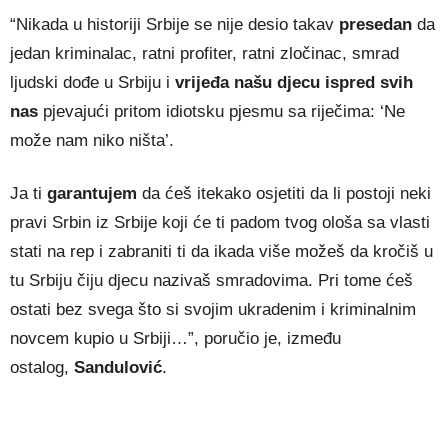
“Nikada u historiji Srbije se nije desio takav
presedan
da
jedan kriminalac, ratni profiter, ratni zločinac, smrad
ljudski dođe u Srbiju i
vrijeđa našu djecu ispred svih
nas
pjevajući pritom idiotsku pjesmu sa riječima: ‘Ne
može nam niko ništa’.
Ja ti
garantujem
da ćeš itekako osjetiti da li postoji neki
pravi Srbin iz Srbije koji će ti padom tvog ološa sa vlasti
stati na rep i zabraniti ti da ikada više možeš da kročiš u
tu Srbiju čiju djecu nazivaš smradovima. Pri tome ćeš
ostati bez svega što si svojim ukradenim i kriminalnim
novcem kupio u Srbiji…”, poručio je, između
ostalog,
Sandulović
.