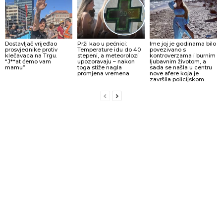
Dostavljač vrijeđao
Prži kao u pećnici:
Ime joj je godinama bilo
prosvjednike protiv
Temperature idu do 40
povezivano s
klečavaca na Trgu.
stepeni, a meteorolozi
kontroverzama i burnim
“J**at ćemo vam
upozoravaju – nakon
ljubavnim životom, a
mamu”
toga stiže nagla
sada se našla u centru
promjena vremena
nove afere koja je
završila policijskom...