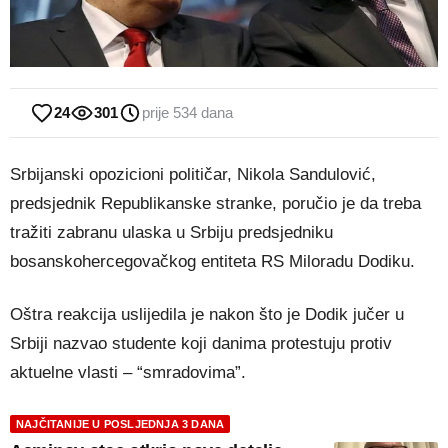
24
301
prije 534 dana
Srbijanski opozicioni političar, Nikola Sandulović,
predsjednik Republikanske stranke, poručio je da treba
tražiti zabranu ulaska u Srbiju predsjedniku
bosanskohercegovačkog entiteta RS Miloradu Dodiku.
Oštra reakcija uslijedila je nakon što je Dodik jučer u
Srbiji nazvao studente koji danima protestuju protiv
aktuelne vlasti – “smradovima”.
NAJČITANIJE U POSLJEDNJA 3 DANA