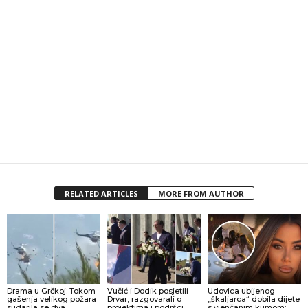
RELATED ARTICLES
MORE FROM AUTHOR
Drama u Grčkoj: Tokom
Vučić i Dodik posjetili
Udovica ubijenog
gašenja velikog požara
Drvar, razgovarali o
„škaljarca“ dobila dijete
sudarila se dva
projektima i podršci
s vjenčanim kumom: