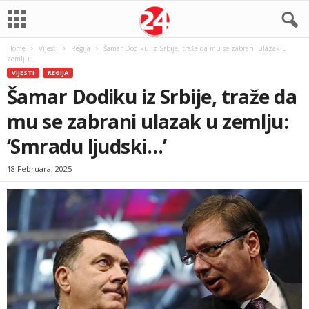
Home
Vijesti
Regija
Šamar Dodiku iz Srbije, traže da mu se zabrani ulazak u
zemlju:...
VIJESTI
REGIJA
Šamar Dodiku iz Srbije, traže da
mu se zabrani ulazak u zemlju:
‘Smradu ljudski…’
18 Februara, 2025