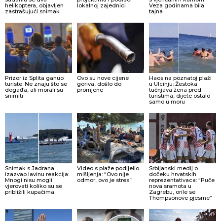
helikoptera, objavljen
lokalnoj zajednici
Veza godinama bila
zastrašujući snimak
tajna
Prizor iz Splita ganuo
Ovo su nove cijene
Haos na poznatoj plaži
turiste: Ne znaju što se
goriva, došlo do
u Ulcinju: Žestoka
događa, ali morali su
promjene
tučnjava žena pred
snimiti
turistima, dijete ostalo
samo u moru
Snimak s Jadrana
Video s plaže podijelio
Srbijanski medij o
izazvao lavinu reakcija:
mišljenja: “Ovo nije
dočeku hrvatskih
Mnogi nisu mogli
odmor, ovo je stres”
reprezentativaca: “Puče
vjerovati koliko su se
nova sramota u
približili kupačima
Zagrebu, orile se
Thompsonove pjesme”