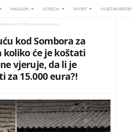
MAGAZIN
SCITECH
SPORT
UVJETI KORIŠTE
ombora za 20.000€, pa otkrila koliko će je...
kuću kod Sombora za
 koliko će je koštati
e vjeruje, da li je
i za 15.000 eura?!