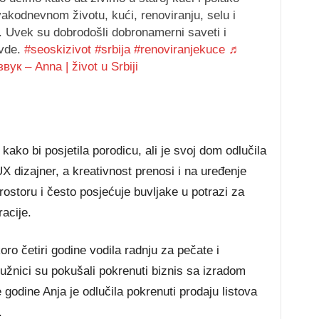
akodnevnom životu, kući, renoviranju, selu i
 Uvek su dobrodošli dobronamerni saveti i
ovde.
#seoskizivot
#srbija
#renoviranjekuce
♬
ук – Anna | život u Srbiji
ako bi posjetila porodicu, ali je svoj dom odlučila
/UX dizajner, a kreativnost prenosi i na uređenje
prostoru i često posjećuje buvljake u potrazi za
acije.
koro četiri godine vodila radnju za pečate i
ružnici su pokušali pokrenuti biznis sa izradom
e godine Anja je odlučila pokrenuti prodaju listova
.