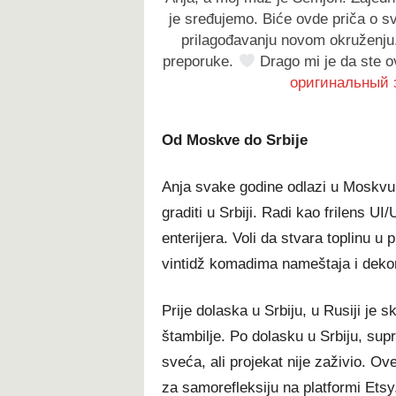
je sređujemo. Biće ovde priča o sv
prilagođavanju novom okruženju.
preporuke.
Drago mi je da ste 
оригинальный зв
Od Moskve do Srbije
Anja svake godine odlazi u Moskvu k
graditi u Srbiji. Radi kao frilens UI
enterijera. Voli da stvara toplinu u 
vintidž komadima nameštaja i dekor
Prije dolaska u Srbiju, u Rusiji je s
štambilje. Po dolasku u Srbiju, sup
sveća, ali projekat nije zaživio. Ov
za samorefleksiju na platformi Etsy