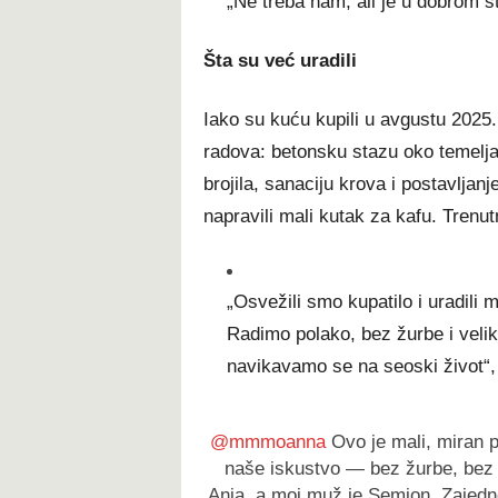
„Ne treba nam, ali je u dobrom st
Šta su već uradili
Iako su kuću kupili u avgustu 2025.
radova: betonsku stazu oko temelja
brojila, sanaciju krova i postavljanj
napravili mali kutak za kafu. Trenu
„Osvežili smo kupatilo i uradili 
Radimo polako, bez žurbe i veli
navikavamo se na seoski život“,
@mmmoanna
Ovo je mali, miran p
naše iskustvo — bez žurbe, bez 
Anja, a moj muž je Semjon. Zajedno