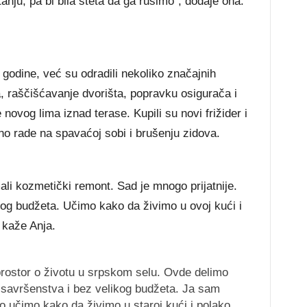
anju, pa bi bila šteta da ga rušimo“, dodaje ona.
 godine, već su odradili nekoliko značajnih
, raščišćavanje dvorišta, popravku osigurača i
e novog lima iznad terase. Kupili su novi frižider i
tno rade na spavaćoj sobi i brušenju zidova.
mali kozmetički remont. Sad je mnogo prijatnije.
kog budžeta. Učimo kako da živimo u ovoj kući i
 kaže Anja.
rostor o životu u srpskom selu. Ovde delimo
savršenstva i bez velikog budžeta. Ja sam
 učimo kako da živimo u staroj kući i polako