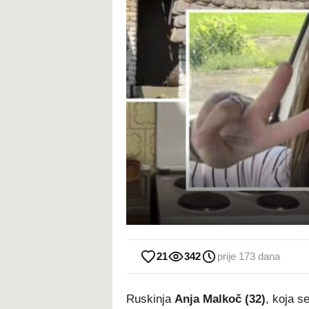
21
342
prije 173 dana
Ruskinja
Anja Malkoč (32)
, koja s