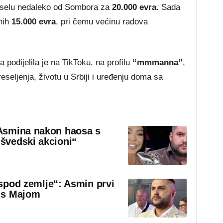
 selu nedaleko od Sombora za
20.000 evra
. Sada
tnih
15.000 evra
, pri čemu većinu radova
 podijelila je na TikToku, na profilu
“mmmanna”
,
eseljenja, životu u Srbiji i uređenju doma sa
Asmina nakon haosa s
švedski akcioni“
 ispod zemlje“: Asmin prvi
 s Majom