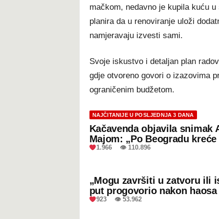
mačkom, nedavno je kupila kuću u
planira da u renoviranje uloži doda
namjeravaju izvesti sami.
Svoje iskustvo i detaljan plan radova
gdje otvoreno govori o izazovima pr
ograničenim budžetom.
NAJČITANIJE U POSLJEDNJA 3 DANA
Kačavenda objavila snimak 
Majom: „Po Beogradu kreće 
1.966 👁 110.896
„Mogu završiti u zatvoru ili
put progovorio nakon haosa
923 👁 53.962