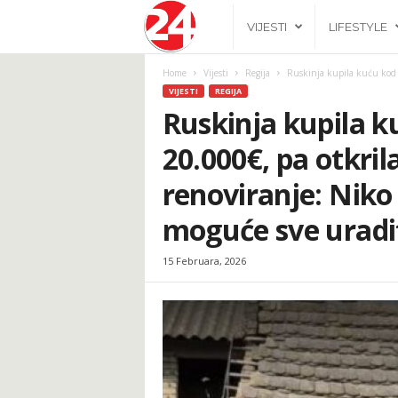
2
VIJESTI
LIFESTYLE
4
Home
Vijesti
Regija
Ruskinja kupila kuću kod S
VIJESTI
REGIJA
h
Ruskinja kupila 
20.000€, pa otkrila
.
renoviranje: Niko n
b
moguće sve uradit
a
15 Februara, 2026