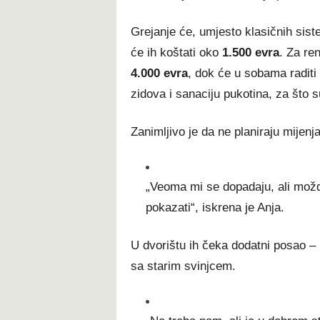
Grejanje će, umjesto klasičnih siste
će ih koštati oko
1.500 evra
. Za ren
4.000 evra
, dok će u sobama raditi
zidova i sanaciju pukotina, za što s
Zanimljivo je da ne planiraju mijenja
„Veoma mi se dopadaju, ali možda
pokazati“, iskrena je Anja.
U dvorištu ih čeka dodatni posao – 
sa starim svinjcem.