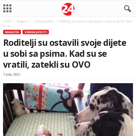
Home
Magazin
Zanimljivosti
Roditelji su ostavili svoje dijete u sobi sa psima. Kad
su se...
MAGAZIN
ZANIMLJIVOSTI
Roditelji su ostavili svoje dijete
u sobi sa psima. Kad su se
vratili, zatekli su OVO
7 Jula, 2021