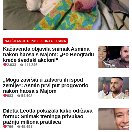
NAJČITANIJE U POSLJEDNJA 3 DANA
Kačavenda objavila snimak Asmina
nakon haosa s Majom: „Po Beogradu
kreće švedski akcioni“
2.033 👁 111.246
„Mogu završiti u zatvoru ili ispod
zemlje“: Asmin prvi put progovorio
nakon haosa s Majom
983 👁 54.402
Diletta Leotta pokazala kako održava
formu: Snimak treninga privukao
pažnju miliona pratilaca
796 👁 45.491