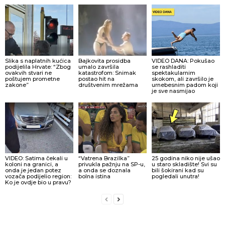
Slika s naplatnih kućica
Bajkovita prosidba
VIDEO DANA: Pokušao
podijelila Hrvate: “Zbog
umalo završila
se rashladiti
ovakvih stvari ne
katastrofom: Snimak
spektakularnim
poštujem prometne
postao hit na
skokom, ali završilo je
zakone”
društvenim mrežama
urnebesnim padom koji
je sve nasmijao
VIDEO: Satima čekali u
“Vatrena Brazilka”
25 godina niko nije ušao
koloni na granici, a
privukla pažnju na SP-u,
u staro skladište! Svi su
onda je jedan potez
a onda se doznala
bili šokirani kad su
vozača podijelio region:
bolna istina
pogledali unutra!
Ko je ovdje bio u pravu?