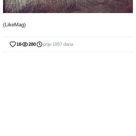
(LikeMag)
18
280
prije 1857 dana