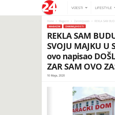
2
VIJESTI
LIFESTYLE
4
Home
Magazin
Zanimljivosti
REKLA SAM BUDU
MAGAZIN
ZANIMLJIVOSTI
h
REKLA SAM BUD
SVOJU MAJKU U S
.
ovo napisao DOŠ
b
ZAR SAM OVO ZA
a
10 Maja, 2020