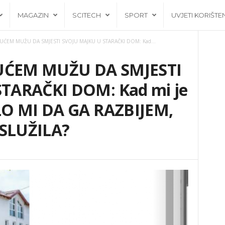
MAGAZIN
SCITECH
SPORT
UVJETI KORIŠTE
ĆEM MUŽU DA SMJESTI SVOJU MAJKU U STARAČKI DOM: Kad...
UĆEM MUŽU DA SMJESTI
TARAČKI DOM: Kad mi je
LO MI DA GA RAZBIJEM,
SLUŽILA?