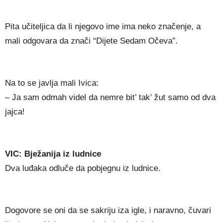
Pita učiteljica da li njegovo ime ima neko značenje, a
mali odgovara da znači “Dijete Sedam Očeva”.
Na to se javlja mali Ivica:
– Ja sam odmah videl da nemre bit’ tak’ žut samo od dva
jajca!
VIC: Bježanija iz ludnice
Dva luđaka odluče da pobjegnu iz ludnice.
Dogovore se oni da se sakriju iza igle, i naravno, čuvari