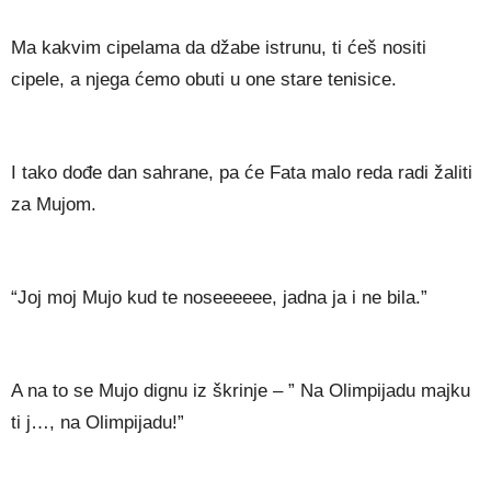
Ma kakvim cipelama da džabe istrunu, ti ćeš nositi
cipele, a njega ćemo obuti u one stare tenisice.
I tako dođe dan sahrane, pa će Fata malo reda radi žaliti
za Mujom.
“Joj moj Mujo kud te noseeeeee, jadna ja i ne bila.”
A na to se Mujo dignu iz škrinje – ” Na Olimpijadu majku
ti j…, na Olimpijadu!”