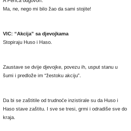
A Perica odgovori:
Ma, ne, nego mi bilo žao da sami stojite!
VIC: “Akcija” sa djevojkama
Stopiraju Huso i Haso.
Zaustave se dvije djevojke, povezu ih, usput stanu u
šumi i predlože im “žestoku akciju”.
Da bi se zaštitile od trudnoće inzistirale su da Huso i
Haso stave zaštitu. I sve se tresi, grmi i odradiše sve do
kraja.