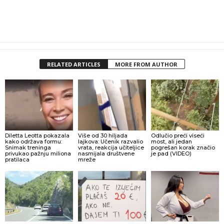
RELATED ARTICLES
MORE FROM AUTHOR
Diletta Leotta pokazala
Više od 30 hiljada
Odlučio preći viseći
kako održava formu:
lajkova: Učenik razvalio
most, ali jedan
Snimak treninga
vrata, reakcija učiteljice
pogrešan korak značio
privukao pažnju miliona
nasmijala društvene
je pad (VIDEO)
pratilaca
mreže