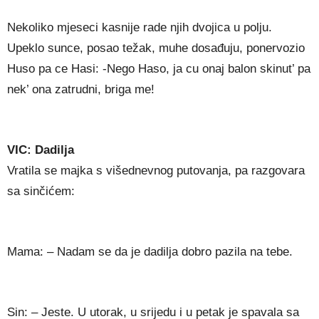
Nekoliko mjeseci kasnije rade njih dvojica u polju.
Upeklo sunce, posao težak, muhe dosađuju, ponervozio
Huso pa ce Hasi: -Nego Haso, ja cu onaj balon skinut’ pa
nek’ ona zatrudni, briga me!
VIC: Dadilja
Vratila se majka s višednevnog putovanja, pa razgovara
sa sinčićem:
Mama: – Nadam se da je dadilja dobro pazila na tebe.
Sin: – Jeste. U utorak, u srijedu i u petak je spavala sa