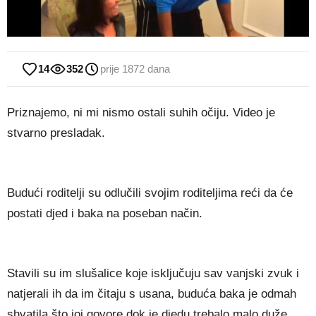
14
352
prije 1872 dana
Priznajemo, ni mi nismo ostali suhih očiju. Video je
stvarno presladak.
Budući roditelji su odlučili svojim roditeljima reći da će
postati djed i baka na poseban način.
Stavili su im slušalice koje isključuju sav vanjski zvuk i
natjerali ih da im čitaju s usana, buduća baka je odmah
shvatila što joj govore dok je djedu trebalo malo duže,