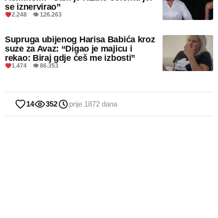
se iznervirao”
2.248 👁 126.263
Supruga ubijenog Harisa Babića kroz
suze za Avaz: “Digao je majicu i
rekao: Biraj gdje ćeš me izbosti”
1.474 👁 86.353
14
352
prije 1872 dana