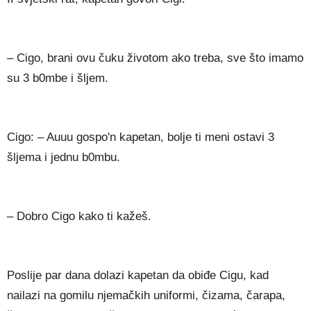
– Cigo, brani ovu čuku životom ako treba, sve što imamo
su 3 b0mbe i šljem.
Cigo: – Auuu gospo'n kapetan, bolje ti meni ostavi 3
šljema i jednu b0mbu.
– Dobro Cigo kako ti kažeš.
Poslije par dana dolazi kapetan da obiđe Cigu, kad
nailazi na gomilu njemačkih uniformi, čizama, čarapa,