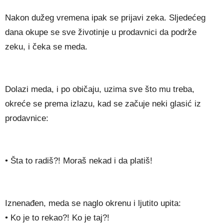
Nakon dužeg vremena ipak se prijavi zeka. Sljedećeg
dana okupe se sve životinje u prodavnici da podrže
zeku, i čeka se meda.
Dolazi meda, i po običaju, uzima sve što mu treba,
okreće se prema izlazu, kad se začuje neki glasić iz
prodavnice:
• Šta to radiš?! Moraš nekad i da platiš!
Iznenađen, meda se naglo okrenu i ljutito upita:
• Ko je to rekao?! Ko je taj?!