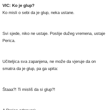
VIC: Ko je glup?
Ko misli o sebi da je glup, neka ustane.
Svi sjede, niko ne ustaje. Poslije dužeg vremena, ustaje
Perica.
Učiteljica sva zapanjena, ne može da vjeruje da on
smatra da je glup, pa ga upita:
Štaaa?! Ti misliš da si glup?!