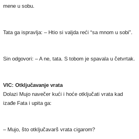
mene u sobu.
Tata ga ispravlja: – Htio si valjda reći “sa mnom u sobi”.
Sin odgovori: – A ne, tata. S tobom je spavala u četvrtak.
VIC: Otključavanje vrata
Dolazi Mujo navečer kući i hoće otključati vrata kad
izađe Fata i upita ga:
– Mujo, što otključavarš vrata cigarom?