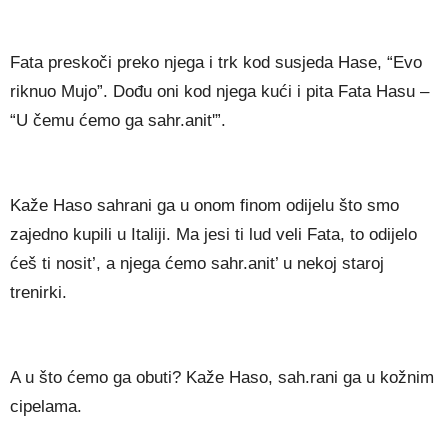
Fata preskoči preko njega i trk kod susjeda Hase, “Evo
riknuo Mujo”. Dođu oni kod njega kući i pita Fata Hasu –
“U čemu ćemo ga sahr.anit'”.
Kaže Haso sahrani ga u onom finom odijelu što smo
zajedno kupili u Italiji. Ma jesi ti lud veli Fata, to odijelo
ćeš ti nosit’, a njega ćemo sahr.anit’ u nekoj staroj
trenirki.
A u što ćemo ga obuti? Kaže Haso, sah.rani ga u kožnim
cipelama.