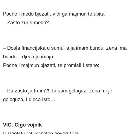
Pocne i medo bjezati, vidi ga majmun te upita:
– Zasto zuris medo?
– Dosla financijska u sumu, a ja imam bundu, zena ima
bundu, i djeca je imaju.
Pocne i majmun bjezati, te promisli i stane:
– Pa zasto ja trcim?! Ja sam gologuz, zena mi je
gologuza, i djeca isto…
VIC: Cigo vojnik
II svjetski rat, kapetan govori Cigi: