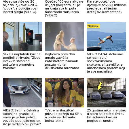
Video sa više od 20
Obećao 100 eura ako ne
Karate potezi ove
hiljada lajkova: Golf 4
izliječi pacijenta, ali je
djevojke privukli milione
“puca”, a policija vozi
na kraju sva tri puta
pregleda, ali jedan
ispred njega (VIDEO)
nasamario muškarca
detalj svi komentarišu
(VIDEO)
Slika s naplatnih kućica
Bajkovita prosidba
VIDEO DANA: Pokušao
podijelila Hrvate: “Zbog
umalo završila
se rashladiti
ovakvih stvari ne
katastrofom: Snimak
spektakularnim
poštujem prometne
postao hit na
skokom, ali završilo je
zakone”
društvenim mrežama
urnebesnim padom koji
je sve nasmijao
VIDEO: Satima čekali u
“Vatrena Brazilka”
25 godina niko nije ušao
koloni na granici, a
privukla pažnju na SP-u,
u staro skladište! Svi su
onda je jedan potez
a onda se doznala
bili šokirani kad su
vozača podijelio region:
bolna istina
pogledali unutra!
Ko je ovdje bio u pravu?