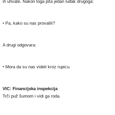
ih uhvate. Nakon toga pita jedan luđak drugoga:
• Pa, kako su nas provalili?
A drugi odgovara:
• Mora da su nas videli kroz rupicu.
VIC: Financijska inspekcija
Trči puž šumom i vidi ga roda.