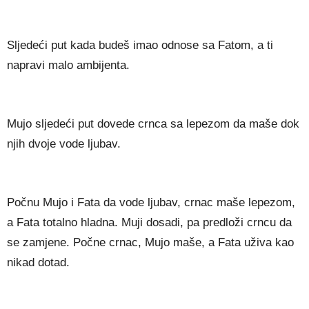
Sljedeći put kada budeš imao odnose sa Fatom, a ti
napravi malo ambijenta.
Mujo sljedeći put dovede crnca sa lepezom da maše dok
njih dvoje vode ljubav.
Počnu Mujo i Fata da vode ljubav, crnac maše lepezom,
a Fata totalno hladna. Muji dosadi, pa predloži crncu da
se zamjene. Počne crnac, Mujo maše, a Fata uživa kao
nikad dotad.