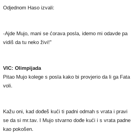
Odjednom Haso izvali:
-Ajde Mujo, mani se ćorava posla, idemo mi odavde pa
vidiš da tu neko živi!”
VIC: Olimpijada
Pitao Mujo kolege s posla kako bi provjerio da li ga Fata
voli.
Kažu oni, kad dođeš kući ti padni odmah s vrata i pravi
se da si mr.tav. I Mujo stvarno dođe kući i s vrata padne
kao pokošen.