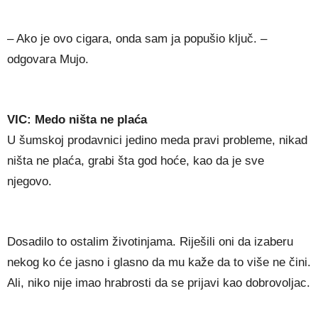
– Ako je ovo cigara, onda sam ja popušio ključ. –
odgovara Mujo.
VIC: Medo ništa ne plaća
U šumskoj prodavnici jedino meda pravi probleme, nikad
ništa ne plaća, grabi šta god hoće, kao da je sve
njegovo.
Dosadilo to ostalim životinjama. Riješili oni da izaberu
nekog ko će jasno i glasno da mu kaže da to više ne čini.
Ali, niko nije imao hrabrosti da se prijavi kao dobrovoljac.