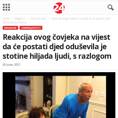
Home
Magazin
Zanimljivosti
Reakcija ovog čovjeka na vijest da će postati djed
oduševila je stotine...
MAGAZIN
ZANIMLJIVOSTI
Reakcija ovog čovjeka na vijest
da će postati djed oduševila je
stotine hiljada ljudi, s razlogom
20 Juna, 2021