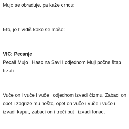
Mujo se obraduje, pa kaže crncu:
Eto, je l’ vidiš kako se maše!
VIC: Pecanje
Pecali Mujo i Haso na Savi i odjednom Muji počne štap
trzati.
Vuče on i vuče i vuče i odjednom izvadi čizmu. Zabaci on
opet i zagrize mu nešto, opet on vuče i vuče i vuče i
izvadi kaput, zabaci on i treći put i izvadi lonac.