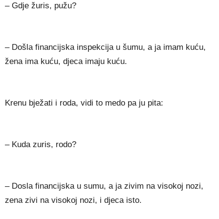
– Gdje žuris, pužu?
– Došla financijska inspekcija u šumu, a ja imam kuću,
žena ima kuću, djeca imaju kuću.
Krenu bježati i roda, vidi to medo pa ju pita:
– Kuda zuris, rodo?
– Dosla financijska u sumu, a ja zivim na visokoj nozi,
zena zivi na visokoj nozi, i djeca isto.