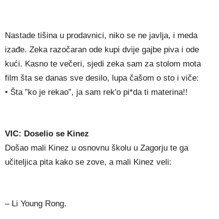
Nastade tišina u prodavnici, niko se ne javlja, i meda
izađe. Zeka razočaran ode kupi dvije gajbe piva i ode
kući. Kasno te večeri, sjedi zeka sam za stolom mota
film šta se danas sve desilo, lupa čašom o sto i viče:
• Šta ”ko je rekao”, ja sam rek'o pi*da ti materina!!
VIC: Doselio se Kinez
Došao mali Kinez u osnovnu školu u Zagorju te ga
učiteljica pita kako se zove, a mali Kinez veli:
– Li Young Rong.