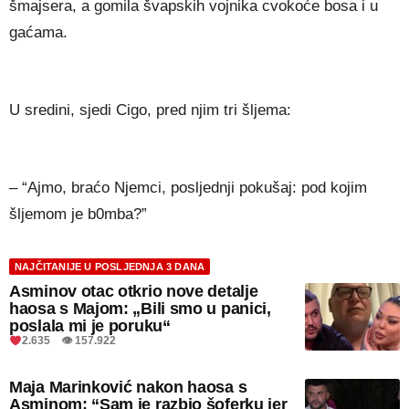
šmajsera, a gomila švapskih vojnika cvokoće bosa i u
gaćama.
U sredini, sjedi Cigo, pred njim tri šljema:
– “Ajmo, braćo Njemci, posljednji pokušaj: pod kojim
šljemom je b0mba?”
NAJČITANIJE U POSLJEDNJA 3 DANA
Asminov otac otkrio nove detalje
haosa s Majom: „Bili smo u panici,
poslala mi je poruku“
2.635 👁 157.922
Maja Marinković nakon haosa s
Asminom: “Sam je razbio šoferku jer