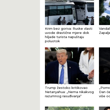
Krim bez goriva: Ruske vlasti
Vandal
uvode drastične mjere dok
Zapalj
hiljade turista napuštaju
poluotok
Trump žestoko kritikovao
„Pomra
Netanyahua: „Nema nikakvog
Dan će
razumnog rasuđivanja“
više o