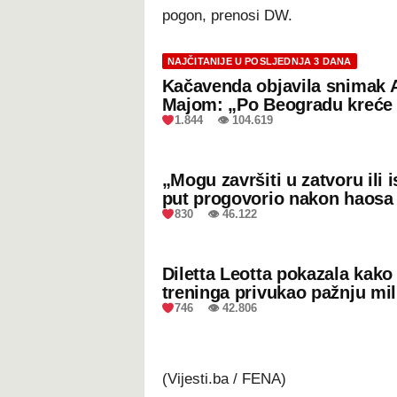
pogon, prenosi DW.
NAJČITANIJE U POSLJEDNJA 3 DANA
Kačavenda objavila snimak 
Majom: „Po Beogradu kreće 
1.844 👁 104.619
„Mogu završiti u zatvoru ili
put progovorio nakon haosa
830 👁 46.122
Diletta Leotta pokazala kak
treninga privukao pažnju mil
746 👁 42.806
(Vijesti.ba / FENA)