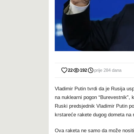
22
192
prije 284 dana
Vladimir Putin tvrdi da je Rusija u
na nuklearni pogon “Burevestnik”, 
Ruski predsjednik Vladimir Putin po
krstareće rakete dugog dometa na 
Ova raketa ne samo da može nositi 