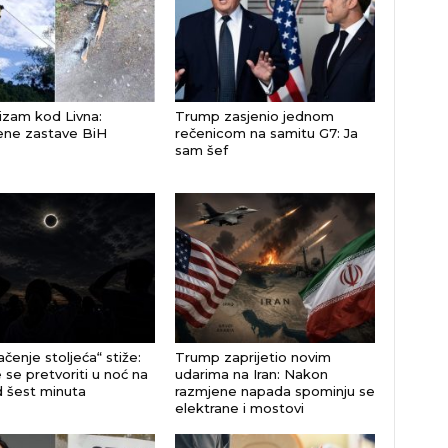
izam kod Livna:
Trump zasjenio jednom
ene zastave BiH
rečenicom na samitu G7: Ja
sam šef
čenje stoljeća“ stiže:
Trump zaprijetio novim
 se pretvoriti u noć na
udarima na Iran: Nakon
d šest minuta
razmjene napada spominju se
elektrane i mostovi