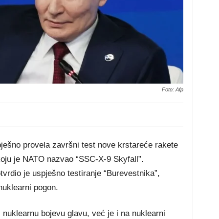
Foto: Afp
spješno provela završni test nove krstareće rakete
koju je NATO nazvao “SSC-X-9 Skyfall”.
tvrdio je uspješno testiranje “Burevestnika”,
nuklearni pogon.
nuklearnu bojevu glavu, već je i na nuklearni