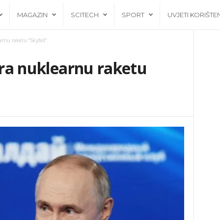
MAGAZIN
SCITECH
SPORT
UVJETI KORIŠTE
arnu raketu “Skyfall”
tira nuklearnu raketu