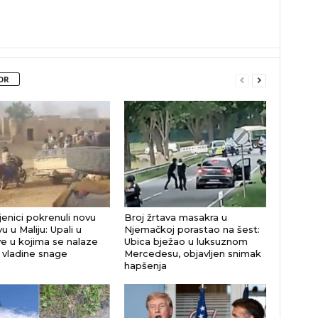
OR
enici pokrenuli novu
Broj žrtava masakra u
u u Maliju: Upali u
Njemačkoj porastao na šest:
e u kojima se nalaze
Ubica bježao u luksuznom
i vladine snage
Mercedesu, objavljen snimak
hapšenja