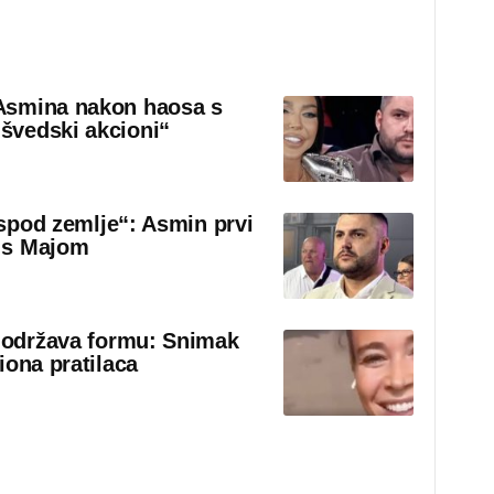
Asmina nakon haosa s
švedski akcioni“
 ispod zemlje“: Asmin prvi
 s Majom
o održava formu: Snimak
iona pratilaca