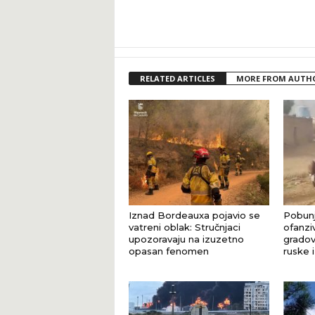
RELATED ARTICLES
MORE FROM AUTH
Iznad Bordeauxa pojavio se
Pobunj
vatreni oblak: Stručnjaci
ofanziv
upozoravaju na izuzetno
gradov
opasan fenomen
ruske 