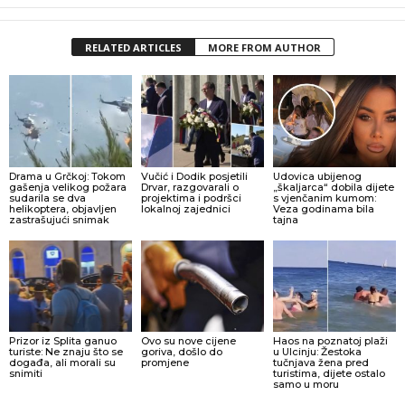
RELATED ARTICLES
MORE FROM AUTHOR
Drama u Grčkoj: Tokom
Vučić i Dodik posjetili
Udovica ubijenog
gašenja velikog požara
Drvar, razgovarali o
„škaljarca“ dobila dijete
sudarila se dva
projektima i podršci
s vjenčanim kumom:
helikoptera, objavljen
lokalnoj zajednici
Veza godinama bila
zastrašujući snimak
tajna
Prizor iz Splita ganuo
Ovo su nove cijene
Haos na poznatoj plaži
turiste: Ne znaju što se
goriva, došlo do
u Ulcinju: Žestoka
događa, ali morali su
promjene
tučnjava žena pred
snimiti
turistima, dijete ostalo
samo u moru