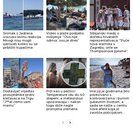
Snimak s Jadrana
Video s plaže podijelio
Srbijanski medij o
izazvao lavinu reakcija:
mišljenja: “Ovo nije
dočeku hrvatskih
Mnogi nisu mogli
odmor, ovo je stres”
reprezentativaca: “Puče
vjerovati koliko su se
nova sramota u
približili kupačima
Zagrebu, orile se
Thompsonove pjesme”
Dostavljač vrijeđao
Prži kao u pećnici:
Ime joj je godinama bilo
prosvjednike protiv
Temperature idu do 40
povezivano s
klečavaca na Trgu.
stepeni, a meteorolozi
kontroverzama i burnim
“J**at ćemo vam
upozoravaju – nakon
ljubavnim životom, a
mamu”
toga stiže nagla
sada se našla u centru
promjena vremena
nove afere koja je
završila policijskom...