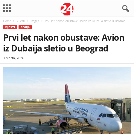
Home
Vijesti
Regija
Prvi let nakon obustave: Avion iz Dubaija sletio u Beograd
VIJESTI
REGIJA
Prvi let nakon obustave: Avion
iz Dubaija sletio u Beograd
3 Marta, 2026