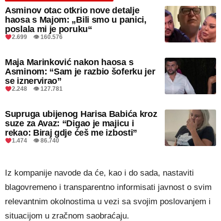
Asminov otac otkrio nove detalje
haosa s Majom: „Bili smo u panici,
poslala mi je poruku“
2.699 👁 160.576
Maja Marinković nakon haosa s
Asminom: “Sam je razbio šoferku jer
se iznervirao”
2.248 👁 127.781
Supruga ubijenog Harisa Babića kroz
suze za Avaz: “Digao je majicu i
rekao: Biraj gdje ćeš me izbosti”
1.474 👁 86.740
Iz kompanije navode da će, kao i do sada, nastaviti
blagovremeno i transparentno informisati javnost o svim
relevantnim okolnostima u vezi sa svojim poslovanjem i
situacijom u zračnom saobraćaju.