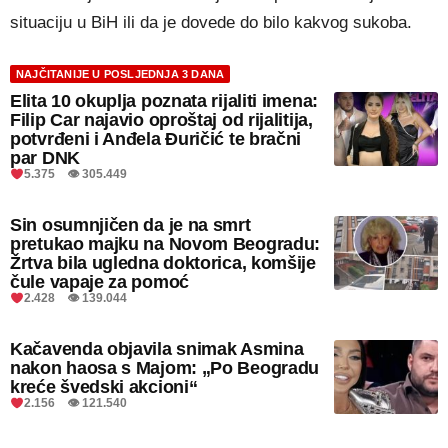
situaciju u BiH ili da je dovede do bilo kakvog sukoba.
NAJČITANIJE U POSLJEDNJA 3 DANA
Elita 10 okuplja poznata rijaliti imena:
Filip Car najavio oproštaj od rijalitija,
potvrđeni i Anđela Đuričić te bračni
par DNK
5.375 👁 305.449
Sin osumnjičen da je na smrt
pretukao majku na Novom Beogradu:
Žrtva bila ugledna doktorica, komšije
čule vapaje za pomoć
2.428 👁 139.044
Kačavenda objavila snimak Asmina
nakon haosa s Majom: „Po Beogradu
kreće švedski akcioni“
2.156 👁 121.540