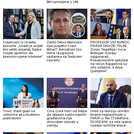
BiH primljena u UN
Cvijanović iz Izraela
Zašto Denis Bećirović
PROFESOR USTAVNOG
poručila: „Izrael je uvijek
nije posjetio Grad
PRAVA DAVOR TRLIN:
bio veliki prijatelj Srpke,
Bihać? Aerodrom bio
Zoran Tegeltija i Ivica
Uvijek spremni da
tema razgovora,
Bošnjak moraju
branimo njene interese“
sastanka sa Sedićem
odgovarati,
nije bilo
Konakovićeve optužbe
na račun Kajganića su
vrlo ozbiljne, a Anja
Ljubojević…
Trivić: Vlast gubi na
Crna Gora traži od Srbije
Ured za reviziju utvrdio
izborima ako budemo
da objasni zašto njenim
brojne nepravilnosti u
jedinstveni
građanima nije
FMUP-u: Na 17 telefona
dozvoljen ulazak u
50.000 KM, za ista radna
zemlju
mjesta različite plaće