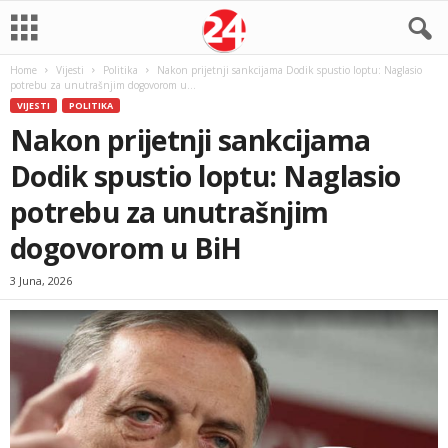
Home
Vijesti
Politika
Nakon prijetnji sankcijama Dodik spustio loptu: Naglasio
potrebu za unutrašnjim dogovorom u...
VIJESTI
POLITIKA
Nakon prijetnji sankcijama
Dodik spustio loptu: Naglasio
potrebu za unutrašnjim
dogovorom u BiH
3 Juna, 2026