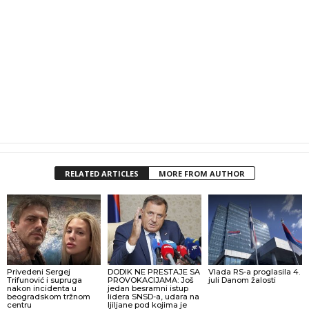
RELATED ARTICLES
MORE FROM AUTHOR
Privedeni Sergej
DODIK NE PRESTAJE SA
Vlada RS-a proglasila 4.
Trifunović i supruga
PROVOKACIJAMA: Još
juli Danom žalosti
nakon incidenta u
jedan besramni istup
beogradskom tržnom
lidera SNSD-a, udara na
centru
ljiljane pod kojima je