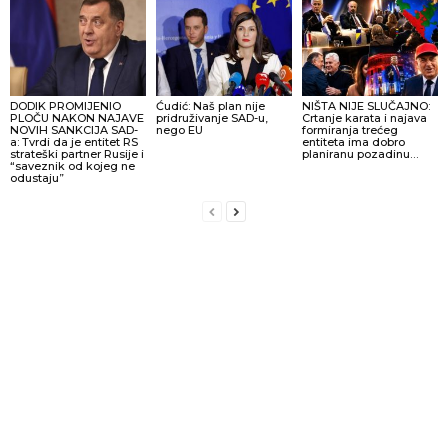
DODIK PROMIJENIO
Ćudić: Naš plan nije
NIŠTA NIJE SLUČAJNO:
PLOČU NAKON NAJAVE
pridruživanje SAD-u,
Crtanje karata i najava
NOVIH SANKCIJA SAD-
nego EU
formiranja trećeg
a: Tvrdi da je entitet RS
entiteta ima dobro
strateški partner Rusije i
planiranu pozadinu…
“saveznik od kojeg ne
odustaju”