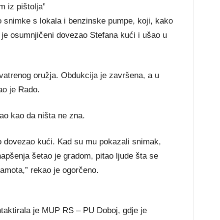
 iz pištolja”
eo snimke s lokala i benzinske pumpe, koji, kako
 je osumnjičeni dovezao Stefana kući i ušao u
vatrenog oružja. Obdukcija je završena, a u
ao je Rado.
ao kao da ništa ne zna.
amo dovezao kući. Kad su mu pokazali snimak,
hapšenja šetao je gradom, pitao ljude šta se
ramota,” rekao je ogorčeno.
taktirala je MUP RS – PU Doboj, gdje je