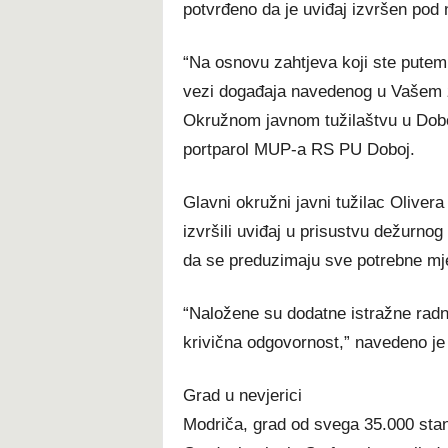
potvrđeno da je uviđaj izvršen pod
“Na osnovu zahtjeva koji ste putem e
vezi događaja navedenog u Vašem z
Okružnom javnom tužilaštvu u Dobo
portparol MUP-a RS PU Doboj.
Glavni okružni javni tužilac Olivera
izvršili uviđaj u prisustvu dežurno
da se preduzimaju sve potrebne mje
“Naložene su dodatne istražne radnj
krivična odgovornost,” navedeno je 
Grad u nevjerici
Modriča, grad od svega 35.000 stan