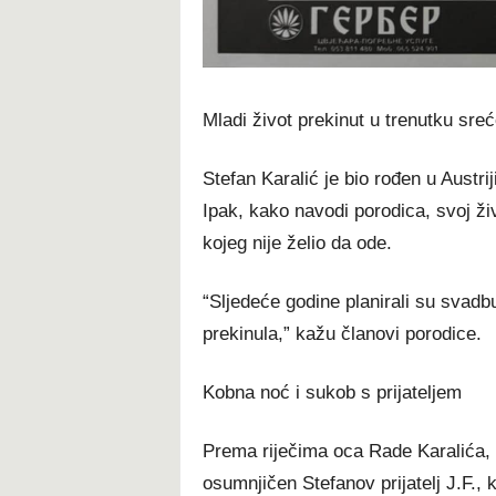
Mladi život prekinut u trenutku sre
Stefan Karalić je bio rođen u Austri
Ipak, kako navodi porodica, svoj živo
kojeg nije želio da ode.
“Sljedeće godine planirali su svadb
prekinula,” kažu članovi porodice.
Kobna noć i sukob s prijateljem
Prema riječima oca Rade Karalića, s
osumnjičen Stefanov prijatelj J.F., 