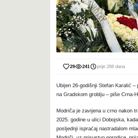
29
241
prije 288 dana
Ubijen 26-godišnji Stefan Karalić –
na Gradskom groblju – piše Crna-H
Modriča je zavijena u crno nakon tr
2025. godine u ulici Dobojska, kada 
posljednji ispraćaj nastradalom mla
Modriči, uz prisustvo porodice, prij