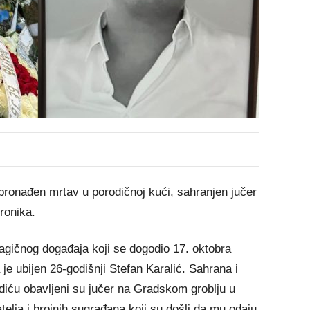
 pronađen mrtav u porodičnoj kući, sahranjen jučer
ronika.
agičnog događaja koji se dogodio 17. oktobra
je ubijen 26-godišnji Stefan Karalić. Sahrana i
diću obavljeni su jučer na Gradskom groblju u
atelja i brojnih sugrađana koji su došli da mu odaju