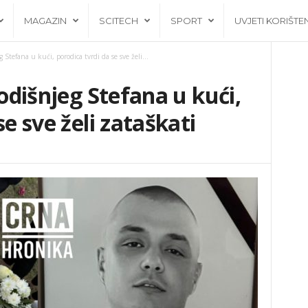
MAGAZIN
SCITECH
SPORT
UVJETI KORIŠTE
g Stefana u kući, porodica tvrdi da se sve želi...
godišnjeg Stefana u kući,
se sve želi zataškati