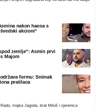
Asmina nakon haosa s
švedski akcioni“
 ispod zemlje“: Asmin prvi
 s Majom
o održava formu: Snimak
iona pratilaca
c Rado, majka Jagoda, brat Miloš i vjerenica