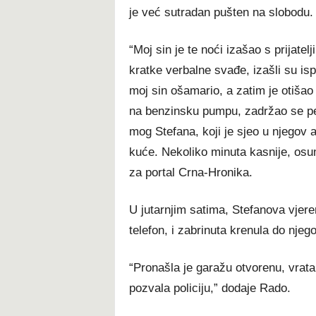
je već sutradan pušten na slobodu.
“Moj sin je te noći izašao s prijate
kratke verbalne svađe, izašli su isp
moj sin ošamario, a zatim je otišao
na benzinsku pumpu, zadržao se pet
mog Stefana, koji je sjeo u njegov 
kuće. Nekoliko minuta kasnije, osum
za portal Crna-Hronika.
U jutarnjim satima, Stefanova vjeren
telefon, i zabrinuta krenula do njeg
“Pronašla je garažu otvorenu, vrata
pozvala policiju,” dodaje Rado.