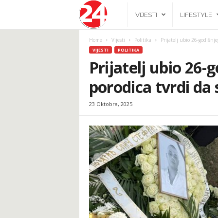
2
VIJESTI
LIFESTYLE
4
Home
Vijesti
Politika
Prijatelj ubio 26-godišnje
VIJESTI
POLITIKA
h
Prijatelj ubio 26-
porodica tvrdi da 
.
23 Oktobra, 2025
b
a