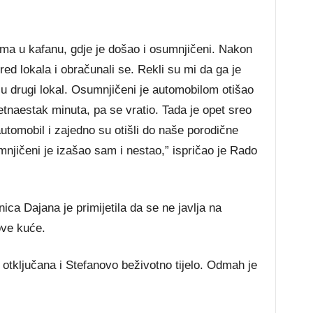
ljima u kafanu, gdje je došao i osumnjičeni. Nakon
red lokala i obračunali se. Rekli su mi da ga je
 u drugi lokal. Osumnjičeni je automobilom otišao
naestak minuta, pa se vratio. Tada je opet sreo
automobil i zajedno su otišli do naše porodične
njičeni je izašao sam i nestao,” ispričao je Rado
ica Dajana je primijetila da se ne javlja na
ove kuće.
 otključana i Stefanovo beživotno tijelo. Odmah je