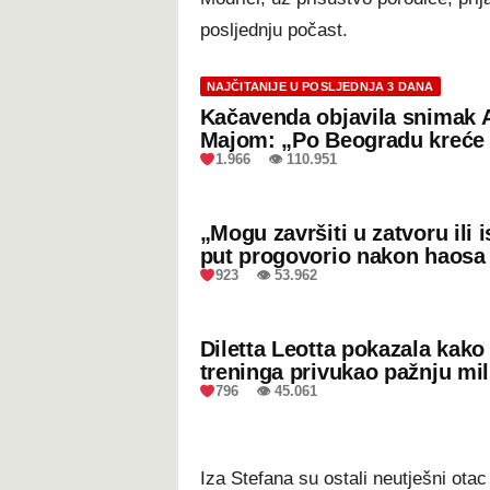
posljednju počast.
NAJČITANIJE U POSLJEDNJA 3 DANA
Kačavenda objavila snimak 
Majom: „Po Beogradu kreće 
1.966 👁 110.951
„Mogu završiti u zatvoru ili
put progovorio nakon haosa
923 👁 53.962
Diletta Leotta pokazala kak
treninga privukao pažnju mil
796 👁 45.061
Iza Stefana su ostali neutješni ota