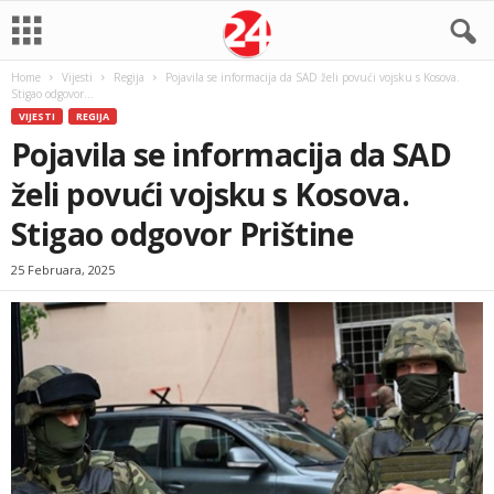
Home
Vijesti
Regija
Pojavila se informacija da SAD želi povući vojsku s Kosova.
Stigao odgovor...
VIJESTI
REGIJA
Pojavila se informacija da SAD
želi povući vojsku s Kosova.
Stigao odgovor Prištine
25 Februara, 2025