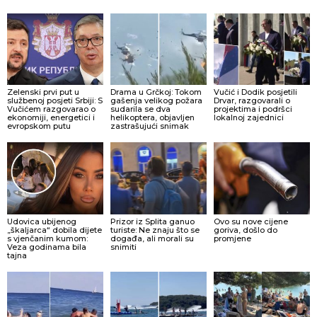
Zelenski prvi put u
Drama u Grčkoj: Tokom
Vučić i Dodik posjetili
službenoj posjeti Srbiji: S
gašenja velikog požara
Drvar, razgovarali o
Vučićem razgovarao o
sudarila se dva
projektima i podršci
ekonomiji, energetici i
helikoptera, objavljen
lokalnoj zajednici
evropskom putu
zastrašujući snimak
Udovica ubijenog
Prizor iz Splita ganuo
Ovo su nove cijene
„škaljarca“ dobila dijete
turiste: Ne znaju što se
goriva, došlo do
s vjenčanim kumom:
događa, ali morali su
promjene
Veza godinama bila
snimiti
tajna