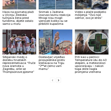
Haos na poznatoj plaži
Snimak s Jadrana
Video s plaže podijelio
u Ulcinju: Žestoka
izazvao lavinu reakcija:
mišljenja: “Ovo nije
tučnjava žena pred
Mnogi nisu mogli
odmor, ovo je stres”
turistima, dijete ostalo
vjerovati koliko su se
samo u moru
približili kupačima
Srbijanski medij o
Dostavljač vrijeđao
Prži kao u pećnici:
dočeku hrvatskih
prosvjednike protiv
Temperature idu do 40
reprezentativaca: “Puče
klečavaca na Trgu.
stepeni, a meteorolozi
nova sramota u
“J**at ćemo vam
upozoravaju – nakon
Zagrebu, orile se
mamu”
toga stiže nagla
Thompsonove pjesme”
promjena vremena