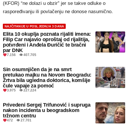
(KFOR) “ne dolazi u obzir” jer se takve odluke o
raspoređivanju ili povlačenju ne donose nasumično.
NAJČITANIJE U POSLJEDNJA 3 DANA
Elita 10 okuplja poznata rijaliti imena:
Filip Car najavio oproštaj od rijalitija,
potvrđeni i Anđela Đuričić te bračni
par DNK
7.156 👁 407.705
Sin osumnjičen da je na smrt
pretukao majku na Novom Beogradu:
Žrtva bila ugledna doktorica, komšije
čule vapaje za pomoć
3.975 👁 227.224
Privedeni Sergej Trifunović i supruga
nakon incidenta u beogradskom
tržnom centru
472 👁 27.701