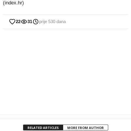
(index.hr)
22
31
prije 530 dana
RELATED ARTICLES
MORE FROM AUTHOR