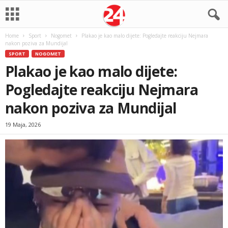
Home
Sport
Nogomet
Plakao je kao malo dijete: Pogledajte reakciju Nejmara
nakon poziva za Mundijal
SPORT
NOGOMET
Plakao je kao malo dijete:
Pogledajte reakciju Nejmara
nakon poziva za Mundijal
19 Maja, 2026