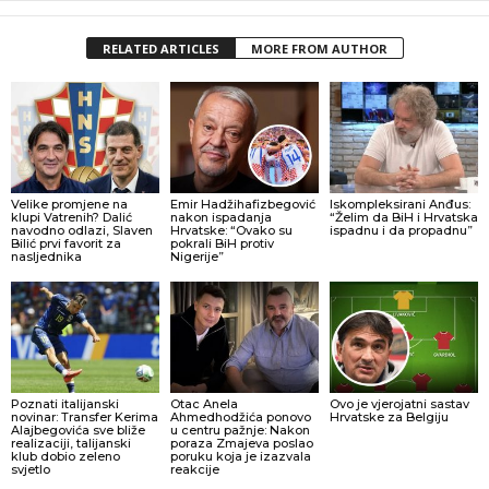
RELATED ARTICLES
MORE FROM AUTHOR
Velike promjene na
Emir Hadžihafizbegović
Iskompleksirani Anđus:
klupi Vatrenih? Dalić
nakon ispadanja
“Želim da BiH i Hrvatska
navodno odlazi, Slaven
Hrvatske: “Ovako su
ispadnu i da propadnu”
Bilić prvi favorit za
pokrali BiH protiv
nasljednika
Nigerije”
Poznati italijanski
Otac Anela
Ovo je vjerojatni sastav
novinar: Transfer Kerima
Ahmedhodžića ponovo
Hrvatske za Belgiju
Alajbegovića sve bliže
u centru pažnje: Nakon
realizaciji, talijanski
poraza Zmajeva poslao
klub dobio zeleno
poruku koja je izazvala
svjetlo
reakcije