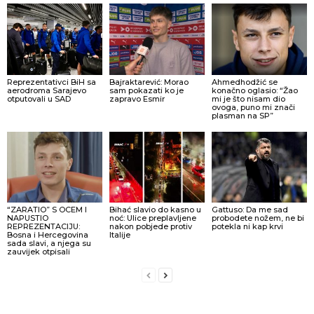
Reprezentativci BiH sa
Bajraktarević: Morao
Ahmedhodžić se
aerodroma Sarajevo
sam pokazati ko je
konačno oglasio: “Žao
otputovali u SAD
zapravo Esmir
mi je što nisam dio
ovoga, puno mi znači
plasman na SP”
“ZARATIO” S OCEM I
Bihać slavio do kasno u
Gattuso: Da me sad
NAPUSTIO
noć: Ulice preplavljene
probodete nožem, ne bi
REPREZENTACIJU:
nakon pobjede protiv
potekla ni kap krvi
Bosna i Hercegovina
Italije
sada slavi, a njega su
zauvijek otpisali