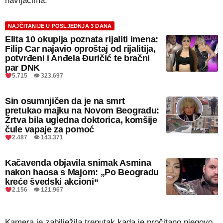
navijačima.
NAJČITANIJE U POSLJEDNJA 3 DANA
Elita 10 okuplja poznata rijaliti imena:
Filip Car najavio oproštaj od rijalitija,
potvrđeni i Anđela Đuričić te bračni
par DNK
5.715 👁 323.697
Sin osumnjičen da je na smrt
pretukao majku na Novom Beogradu:
Žrtva bila ugledna doktorica, komšije
čule vapaje za pomoć
2.487 👁 143.371
Kačavenda objavila snimak Asmina
nakon haosa s Majom: „Po Beogradu
kreće švedski akcioni“
2.156 👁 121.967
Kamera je zabilježila trenutak kada je pročitano njegovo