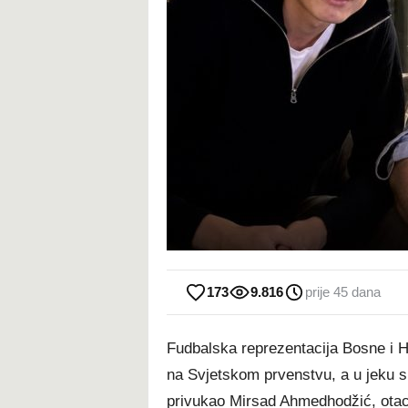
173
9.816
prije 45 dana
Fudbalska reprezentacija Bosne i 
na Svjetskom prvenstvu, a u jeku s
privukao Mirsad Ahmedhodžić, otac