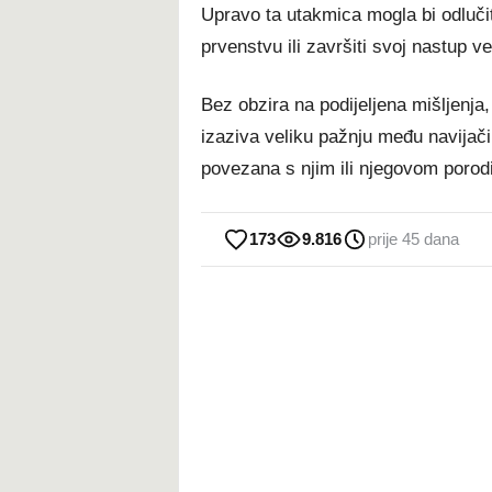
Upravo ta utakmica mogla bi odlučit
prvenstvu ili završiti svoj nastup 
Bez obzira na podijeljena mišljenja
izaziva veliku pažnju među navija
povezana s njim ili njegovom porod
173
9.816
prije 45 dana