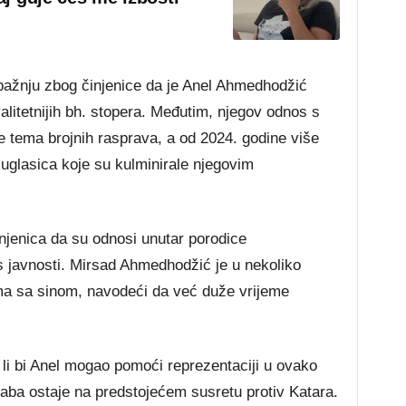
a pažnju zbog činjenice da je Anel Ahmedhodžić
litetnijih bh. stopera. Međutim, njegov odnos s
e tema brojnih rasprava, a od 2024. godine više
uglasica koje su kulminirale njegovim
činjenica da su odnosi unutar porodice
s javnosti. Mirsad Ahmedhodžić je u nekoliko
ma sa sinom, navodeći da već duže vrijeme
 li bi Anel mogao pomoći reprezentaciji u ovako
aba ostaje na predstojećem susretu protiv Katara.