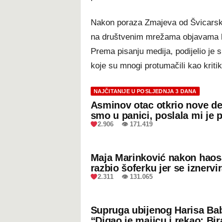
Nakon poraza Zmajeva od Švicarske
na društvenim mrežama objavama ko
Prema pisanju medija, podijelio je 
koje su mnogi protumačili kao kriti
NAJČITANIJE U POSLJEDNJA 3 DANA
Asminov otac otkrio nove de
smo u panici, poslala mi je 
2.906 👁 171.419
Maja Marinković nakon hao
razbio šoferku jer se iznervi
2.311 👁 131.065
Supruga ubijenog Harisa Bab
“Digao je majicu i rekao: Bir