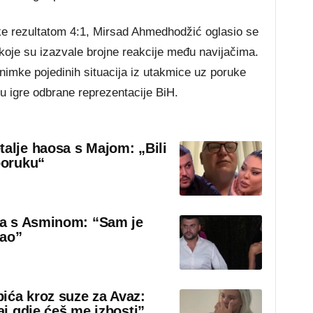
 rezultatom 4:1, Mirsad Ahmedhodžić oglasio se
je su izazvale brojne reakcije među navijačima.
snimke pojedinih situacija iz utakmice uz poruke
ku igre odbrane reprezentacije BiH.
talje haosa s Majom: „Bili
poruku“
sa s Asminom: “Sam je
rao”
ića kroz suze za Avaz:
aj gdje ćeš me izbosti”