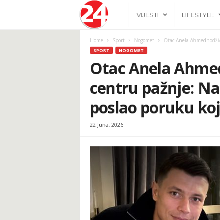
2
VIJESTI
LIFESTYLE
4
Home
Sport
Nogomet
Otac Anela Ahmedhodžić
SPORT
NOGOMET
h
Otac Anela Ahme
centru pažnje: N
.
poslao poruku koja
b
22 Juna, 2026
a