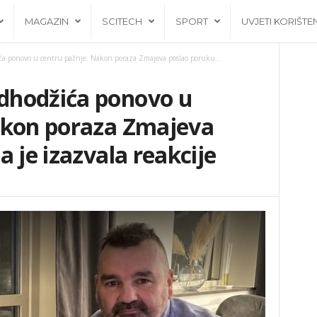
MAGAZIN
SCITECH
SPORT
UVJETI KORIŠTE
a ponovo u centru pažnje: Nakon poraza Zmajeva poslao poruku...
dhodžića ponovo u
akon poraza Zmajeva
 je izazvala reakcije