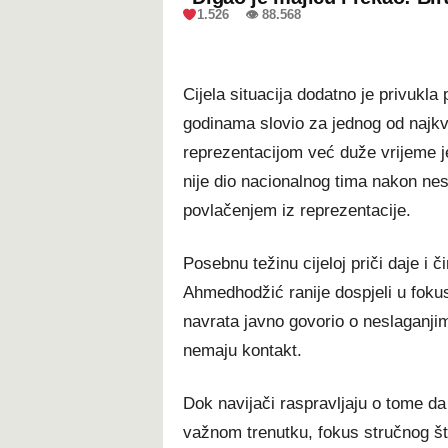
1.526 👁 88.568
Cijela situacija dodatno je privukl
godinama slovio za jednog od najkva
reprezentacijom već duže vrijeme j
nije dio nacionalnog tima nakon nes
povlačenjem iz reprezentacije.
Posebnu težinu cijeloj priči daje i 
Ahmedhodžić ranije dospjeli u foku
navrata javno govorio o neslaganji
nemaju kontakt.
Dok navijači raspravljaju o tome da
važnom trenutku, fokus stručnog št