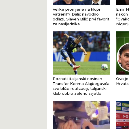
Velike promjene na klupi
Emir H
Vatrenih? Dalić navodno
nakon 
odlazi, Slaven Bilić prvi favorit
“Ovako
za nasljednika
Nigerij
Poznati italijanski novinar:
Ovo je 
Transfer Kerima Alajbegovića
Hrvats
sve bliže realizaciji, talijanski
klub dobio zeleno svjetlo