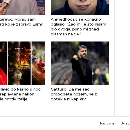
tarević: Morao sam
Ahmedhodžić se konačno
ti ko je zapravo Esmir
oglasio: “Žao mi je što nisam
dio ovoga, puno mi znači
plasman na SP”
slavio do kasno u noć:
Gattuso: Da me sad
preplavljene nakon
probodete nožem, ne bi
 protiv Italije
potekla ni kap krvi
Naslovna
Uvjeti