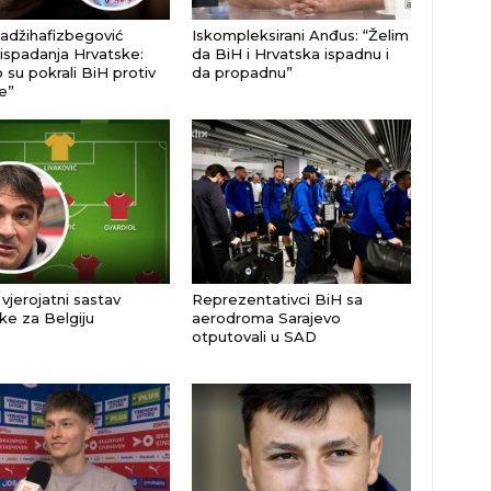
adžihafizbegović
Iskompleksirani Anđus: “Želim
ispadanja Hrvatske:
da BiH i Hrvatska ispadnu i
 su pokrali BiH protiv
da propadnu”
e”
vjerojatni sastav
Reprezentativci BiH sa
ke za Belgiju
aerodroma Sarajevo
otputovali u SAD