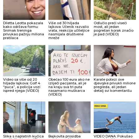
Diletta Leotta pokazala
Više od 30 hiljada
Odlučio preći viseći
kako održava formu:
lajkova: Učenik razvalio
most, ali jedan
Snimak treninga
vrata, reakcija učiteljice
pogrešan korak značio
privukao pažnju miliona
nasmijala društvene
je pad (VIDEO)
pratilaca
mreže
Video sa više od 20
Obećao 100 eura ako ne
Karate potezi ove
hiljada lajkova: Golf 4
izliječi pacijenta, ali je
djevojke privukli milione
“puca”, a policija vozi
na kraju sva tri puta
pregleda, ali jedan
ispred njega (VIDEO)
nasamario muškarca
detalj svi komentarišu
(VIDEO)
Slika s naplatnih kućica
Bajkovita prosidba
VIDEO DANA: Pokušao