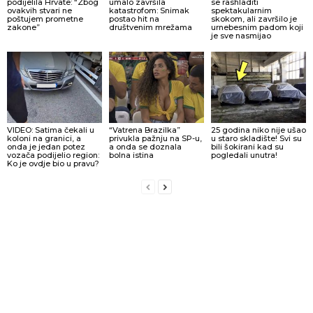
podijelila Hrvate: “Zbog
umalo završila
se rashladiti
ovakvih stvari ne
katastrofom: Snimak
spektakularnim
poštujem prometne
postao hit na
skokom, ali završilo je
zakone”
društvenim mrežama
urnebesnim padom koji
je sve nasmijao
VIDEO: Satima čekali u
“Vatrena Brazilka”
25 godina niko nije ušao
koloni na granici, a
privukla pažnju na SP-u,
u staro skladište! Svi su
onda je jedan potez
a onda se doznala
bili šokirani kad su
vozača podijelio region:
bolna istina
pogledali unutra!
Ko je ovdje bio u pravu?