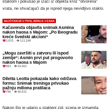
staklom i pokušao je izaći iz objekta kroz “otvorena”
vrata, ne shvaćajući da je ispred njega nevidljivo staklo.
NAJČITANIJE U POSLJEDNJA 3 DANA
Kačavenda objavila snimak Asmina
nakon haosa s Majom: „Po Beogradu
kreće švedski akcioni“
2.033 👁 111.246
„Mogu završiti u zatvoru ili ispod
zemlje“: Asmin prvi put progovorio
nakon haosa s Majom
983 👁 54.402
Diletta Leotta pokazala kako održava
formu: Snimak treninga privukao
pažnju miliona pratilaca
796 👁 46.031
Nakon što je udario u stakleni zid, scena je izmamila