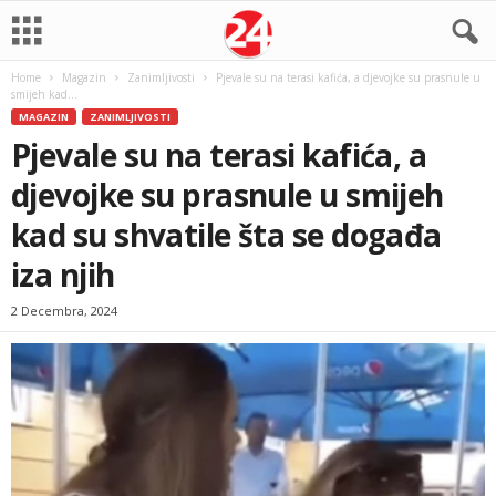
Home
Magazin
Zanimljivosti
Pjevale su na terasi kafića, a djevojke su prasnule u
smijeh kad...
MAGAZIN
ZANIMLJIVOSTI
Pjevale su na terasi kafića, a
djevojke su prasnule u smijeh
kad su shvatile šta se događa
iza njih
2 Decembra, 2024