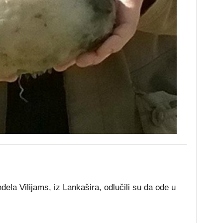
đela Vilijams, iz Lankašira, odlučili su da ode u