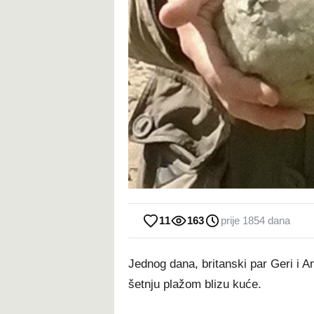
11
163
prije 1854 dana
Jednog dana, britanski par Geri i An
šetnju plažom blizu kuće.