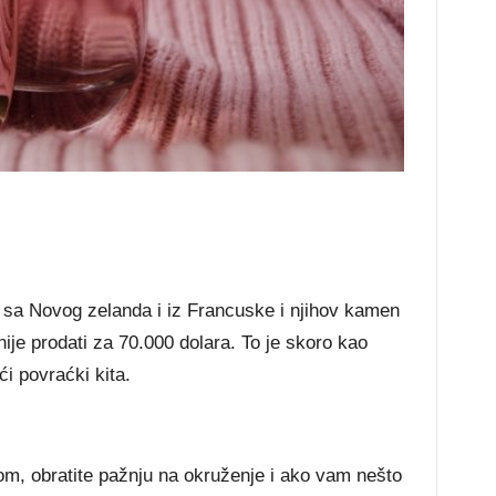
 sa Novog zelanda i iz Francuske i njihov kamen
ije prodati za 70.000 dolara. To je skoro kao
ući povraćki kita.
om, obratite pažnju na okruženje i ako vam nešto