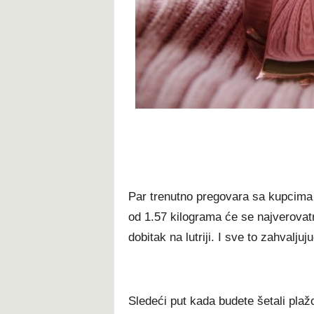
Par trenutno pregovara sa kupcima
od 1.57 kilograma će se najverovatn
dobitak na lutriji. I sve to zahvaljuj
Sledeći put kada budete šetali plaž