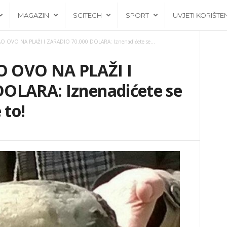
MAGAZIN
SCITECH
SPORT
UVJETI KORIŠTE
 OVO NA PLAŽI I ZARADIO 70.000 DOLARA: Iznenadićete se...
 OVO NA PLAŽI I
OLARA: Iznenadićete se
 to!