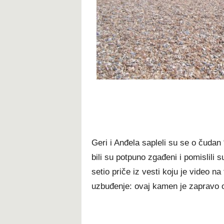
Geri i Anđela sapleli su se o čudan
bili su potpuno zgađeni i pomislili
setio priče iz vesti koju je video na
uzbuđenje: ovaj kamen je zapravo o