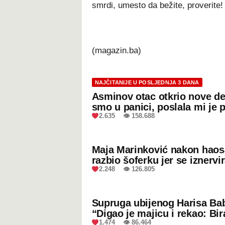
smrdi, umesto da bežite, proverite!
(magazin.ba)
NAJČITANIJE U POSLJEDNJA 3 DANA
Asminov otac otkrio nove de
smo u panici, poslala mi je 
2.635 👁 158.688
Maja Marinković nakon hao
razbio šoferku jer se iznervi
2.248 👁 126.805
Supruga ubijenog Harisa Bab
“Digao je majicu i rekao: Bir
1.474 👁 86.464