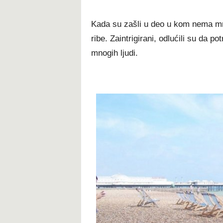
Kada su zašli u deo u kom nema mno
ribe. Zaintrigirani, odlućili su da p
mnogih ljudi.