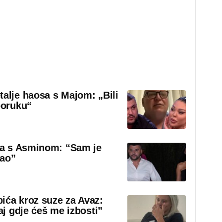
talje haosa s Majom: „Bili
poruku“
sa s Asminom: “Sam je
rao”
ića kroz suze za Avaz:
aj gdje ćeš me izbosti”