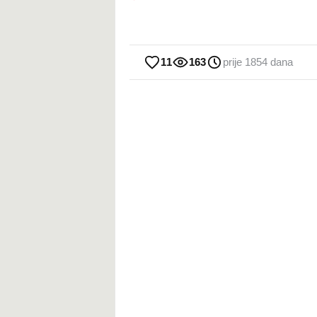
11
163
prije 1854 dana