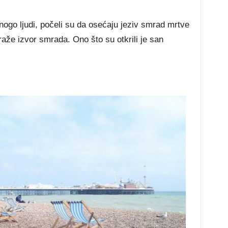
go ljudi, počeli su da osećaju jeziv smrad mrtve
otraže izvor smrada. Ono što su otkrili je san