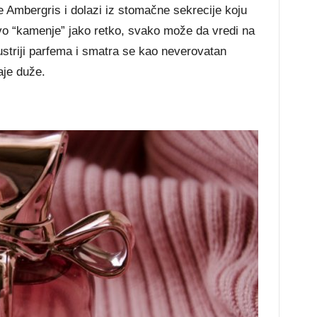
 Ambergris i dolazi iz stomačne sekrecije koju
ovo “kamenje” jako retko, svako može da vredi na
dustriji parfema i smatra se kao neverovatan
aje duže.