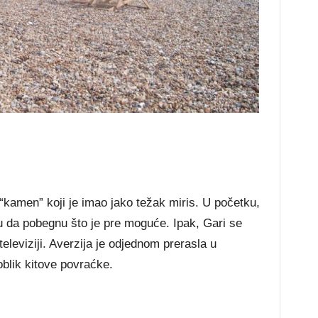
 “kamen” koji je imao jako težak miris. U početku,
 su da pobegnu što je pre moguće. Ipak, Gari se
 televiziji. Averzija je odjednom prerasla u
blik kitove povraćke.