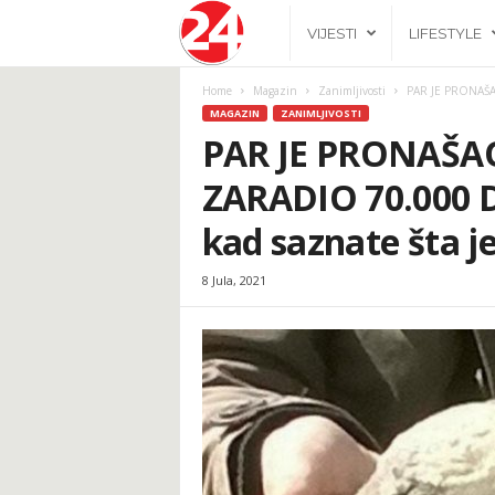
2
VIJESTI
LIFESTYLE
4
Home
Magazin
Zanimljivosti
PAR JE PRONAŠAO
MAGAZIN
ZANIMLJIVOSTI
h
PAR JE PRONAŠAO
ZARADIO 70.000 D
.
kad saznate šta je
b
8 Jula, 2021
a