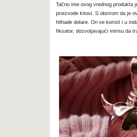
Tačno ime ovog vrednog produkta je
proizvode kitovi. S obzirom da je 
hilhade dolare. On se koristi i u in
fiksator, dozvoljavajući mirisu da tr