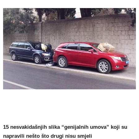
15 nesvakidašnjih slika “genijalnih umova” koji su
napravili nešto što drugi nisu smjeli