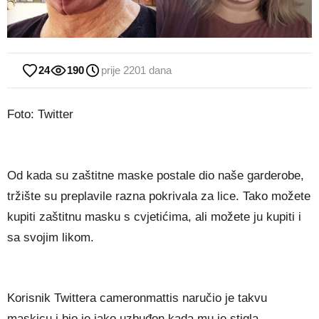
24
190
prije 2201 dana
Foto: Twitter
Od kada su zaštitne maske postale dio naše garderobe,
tržište su preplavile razna pokrivala za lice. Tako možete
kupiti zaštitnu masku s cvjetićima, ali možete ju kupiti i
sa svojim likom.
Korisnik Twittera cameronmattis naručio je takvu
maskicu i bio je jako uzbuđen kada mu je stigla.