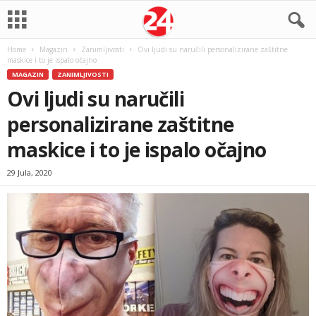
Home
Magazin
Zanimljivosti
Ovi ljudi su naručili personalizirane zaštitne
maskice i to je ispalo očajno
MAGAZIN
ZANIMLJIVOSTI
Ovi ljudi su naručili
personalizirane zaštitne
maskice i to je ispalo očajno
29 Jula, 2020