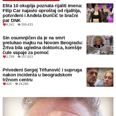
Elita 10 okuplja poznata rijaliti imena:
Filip Car najavio oproštaj od rijalitija,
potvrđeni i Anđela Đuričić te bračni
par DNK
6.341 👁 359.433
Sin osumnjičen da je na smrt
pretukao majku na Novom Beogradu:
Žrtva bila ugledna doktorica, komšije
čule vapaje za pomoć
2.759 👁 157.023
Privedeni Sergej Trifunović i supruga
nakon incidenta u beogradskom
tržnom centru
425 👁 24.289