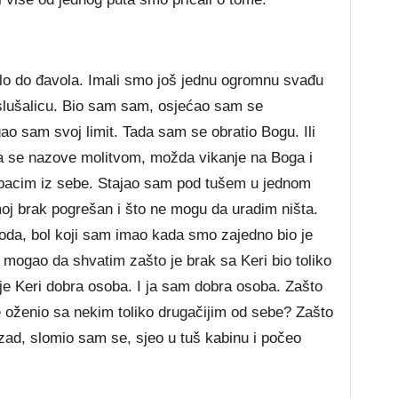
šlo do đavola. Imali smo još jednu ogromnu svađu
a slušalicu. Bio sam sam, osjećao sam se
igao sam svoj limit. Tada sam se obratio Bogu. Ili
a se nazove molitvom, možda vikanje na Boga i
izbacim iz sebe. Stajao sam pod tušem u jednom
moj brak pogrešan i što ne mogu da uradim ništa.
oda, bol koji sam imao kada smo zajedno bio je
 mogao da shvatim zašto je brak sa Keri bio toliko
e Keri dobra osoba. I ja sam dobra osoba. Zašto
oženio sa nekim toliko drugačijim od sebe? Zašto
zad, slomio sam se, sjeo u tuš kabinu i počeo