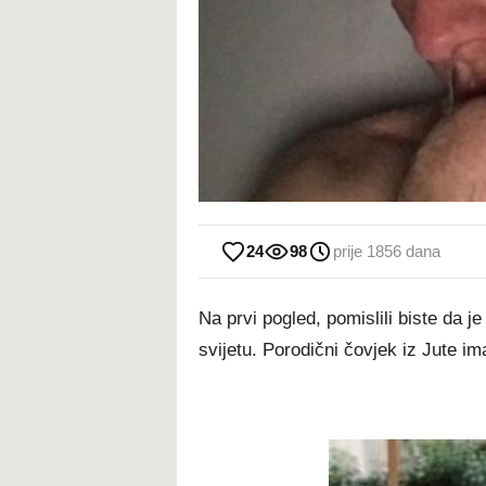
24
98
prije 1856 dana
Na prvi pogled, pomislili biste da
svijetu. Porodični čovjek iz Jute im