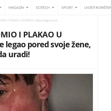
MAGAZIN
SCITECH
SPORT
UVJETI KORIŠTE
MIO I PLAKAO U KUPATILU: Kada je legao pored...
OMIO I PLAKAO U
 legao pored svoje žene,
da uradi!