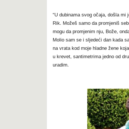
“U dubinama svog očaja, došla mi j
Rik. Možeš samo da promjeniš seb
mogu da promjenim nju, Bože, onda
Molio sam se i sljedeći dan kada s
na vrata kod moje hladne žene koja 
u krevet, santimetrima jedno od dru
uradim.