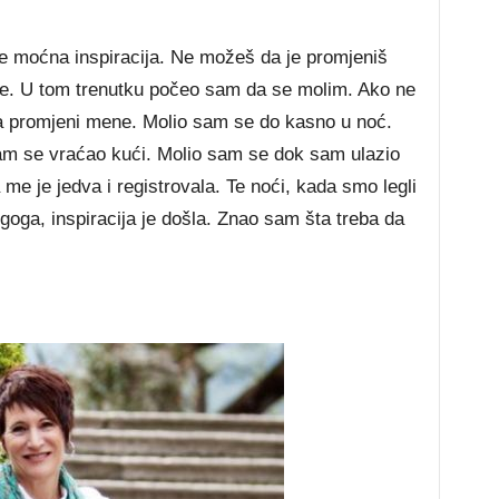
e moćna inspiracija. Ne možeš da je promjeniš
e. U tom trenutku počeo sam da se molim. Ako ne
 promjeni mene. Molio sam se do kasno u noć.
am se vraćao kući. Molio sam se dok sam ulazio
me je jedva i registrovala. Te noći, kada smo legli
goga, inspiracija je došla. Znao sam šta treba da