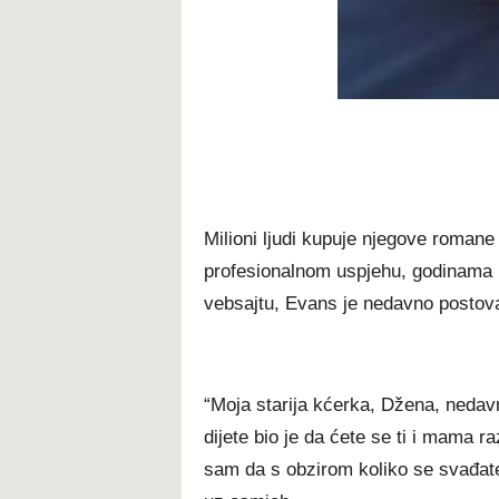
Milioni ljudi kupuje njegove roman
profesionalnom uspjehu, godinama p
vebsajtu, Evans je nedavno postova
“Moja starija kćerka, Džena, nedavn
dijete bio je da ćete se ti i mama 
sam da s obzirom koliko se svađate,