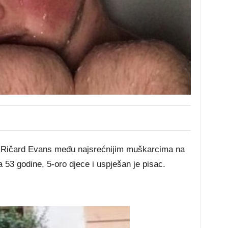
 je Ričard Evans među najsrećnijim muškarcima na
a 53 godine, 5-oro djece i uspješan je pisac.