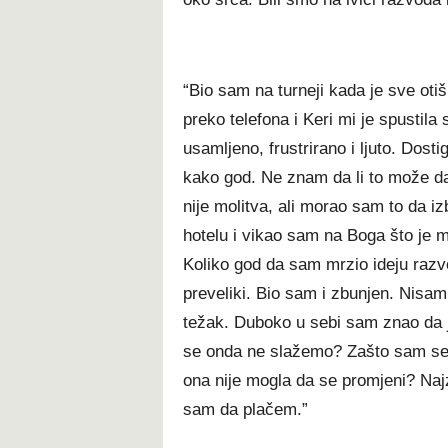
“Bio sam na turneji kada je sve oti
preko telefona i Keri mi je spustil
usamljeno, frustrirano i ljuto. Dost
kako god. Ne znam da li to može d
nije molitva, ali morao sam to da 
hotelu i vikao sam na Boga što je 
Koliko god da sam mrzio ideju razv
preveliki. Bio sam i zbunjen. Nisam
težak. Duboko u sebi sam znao da j
se onda ne slažemo? Zašto sam se 
ona nije mogla da se promjeni? Naj
sam da plačem.”