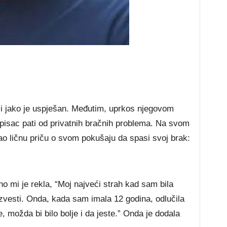
e i jako je uspješan. Međutim, uprkos njegovom
isac pati od privatnih bračnih problema. Na svom
o ličnu priču o svom pokušaju da spasi svoj brak:
o mi je rekla, “Moj najveći strah kad sam bila
razvesti. Onda, kada sam imala 12 godina, odlučila
 možda bi bilo bolje i da jeste.” Onda je dodala