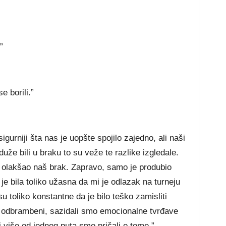
”
 borili.”
urniji šta nas je uopšte spojilo zajedno, ali naši
duže bili u braku to su veže te razlike izgledale.
 olakšao naš brak. Zapravo, samo je produbio
e bila toliko užasna da mi je odlazak na turneju
 toliko konstantne da je bilo teško zamisliti
 odbrambeni, sazidali smo emocionalne tvrđave
i više od jednog puta smo pričali o tome.”