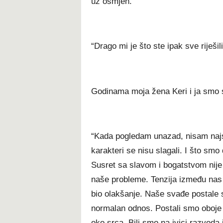
uz osmjeh.
“Drago mi je što ste ipak sve riješili
Godinama moja žena Keri i ja smo se
“Kada pogledam unazad, nisam najsig
karakteri se nisu slagali. I što smo 
Susret sa slavom i bogatstvom nije
naše probleme. Tenzija između nas j
bio olakšanje. Naše svađe postale su
normalan odnos. Postali smo oboje
oko srca. Bili smo na ivici razvoda 