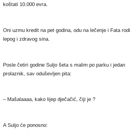
koštati 10.000 evra.
Oni uzmu kredit na pet godina, odu na lečenje i Fata rodi
lepog i zdravog sina.
Posle četiri godine Suljo šeta s malim po parku i jedan
prolaznik, sav oduševljen pita:
– Mašalaaaa, kako lijep dječačić, čiji je ?
A Suljo će ponosno: