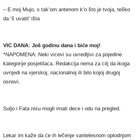
– E moj Mujo, s tak’om antenom k’o što je tvoja, teško
da ‘š uvatit’ išta
VIC DANA: Još godinu dana i biće moj!
*NAPOMENA: Neki vicevi su uvredljivi za pojedine
kategorije posjetilaca. Redakcija nema za cilj da ikoga
uvrijedi na vjerskoj, nacionalnoj ili bilo kojoj drugoj
osnovi.
Suljo i Fata nisu mogli imati dece i odu na pregled.
Lekar im kaže da će ih lečenje vantelesnom oplodnjom