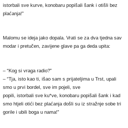
istorbali sve kurve, konobaru popišali šank i otišli bez
plaćanja!”
Malomu se ideja jako dopala. Vrati se za dva tjedna sav
modar i pretučen, zavijene glave pa ga deda upita:
– “Kog si vraga radio?”
– “Tja, isto kao ti, išao sam s prijateljima u Trst, upali
smo u prvi bordel, sve im pojeli, sve
popili, istorbali sve ku*ve, konobaru popišali šank i kad
smo htjeli otići bez plaćanja došli su iz stražnje sobe tri
gorile i ubili boga u nama!”