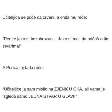
Učiteljica se poče da crveni, a onda mu reče:
“Perice jako si bezobrazan… Jako si mali da pričaš o tim
stvarima!”
A Perica joj tada reče:
“Učiteljice ja sam mislio na ZJENICU OKA, ali vama je
izgleda samo JEDNA STVAR U GLAVI!”