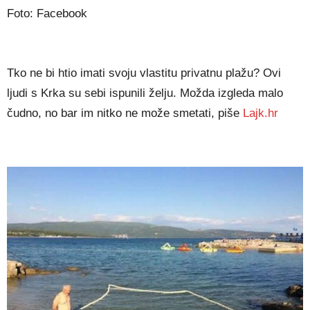
Foto: Facebook
Tko ne bi htio imati svoju vlastitu privatnu plažu? Ovi
ljudi s Krka su sebi ispunili želju. Možda izgleda malo
čudno, no bar im nitko ne može smetati, piše
Lajk.hr