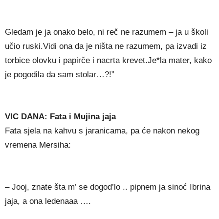
Gledam je ja onako belo, ni reč ne razumem – ja u školi
učio ruski.Vidi ona da je ništa ne razumem, pa izvadi iz
torbice olovku i papirče i nacrta krevet.Je*la mater, kako
je pogodila da sam stolar…?!”
VIC DANA: Fata i Mujina jaja
Fata sjela na kahvu s jaranicama, pa će nakon nekog
vremena Mersiha:
– Jooj, znate šta m’ se dogod’lo .. pipnem ja sinoć Ibrina
jaja, a ona ledenaaa ….