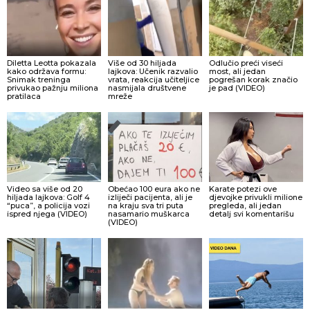
Diletta Leotta pokazala
Više od 30 hiljada
Odlučio preći viseći
kako održava formu:
lajkova: Učenik razvalio
most, ali jedan
Snimak treninga
vrata, reakcija učiteljice
pogrešan korak značio
privukao pažnju miliona
nasmijala društvene
je pad (VIDEO)
pratilaca
mreže
Video sa više od 20
Obećao 100 eura ako ne
Karate potezi ove
hiljada lajkova: Golf 4
izliječi pacijenta, ali je
djevojke privukli milione
“puca”, a policija vozi
na kraju sva tri puta
pregleda, ali jedan
ispred njega (VIDEO)
nasamario muškarca
detalj svi komentarišu
(VIDEO)