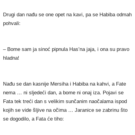
Drugi dan nađu se one opet na kavi, pa se Habiba odmah
pohvali:
– Bome sam ja sinoć pipnula Has’na jaja, i ona su pravo
hladna!
Nađu se dan kasnije Mersiha i Habiba na kahvi, a Fate
nema … ni sljedeći dan, a bome ni onaj iza. Pojavi se
Fata tek treći dan s velikim sunčanim naočalama ispod
kojih se vide šljive na očima … Jaranice se zabrinu što
se dogodilo, a Fata će tiho: