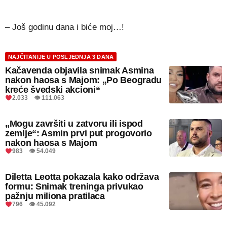
– Još godinu dana i biće moj…!
NAJČITANIJE U POSLJEDNJA 3 DANA
Kačavenda objavila snimak Asmina
nakon haosa s Majom: „Po Beogradu
kreće švedski akcioni“
2.033 👁 111.063
„Mogu završiti u zatvoru ili ispod
zemlje“: Asmin prvi put progovorio
nakon haosa s Majom
983 👁 54.049
Diletta Leotta pokazala kako održava
formu: Snimak treninga privukao
pažnju miliona pratilaca
796 👁 45.092