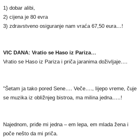
1) dobar alibi,
2) cijena je 80 evra
3) zdravstveno osiguranje nam vraća 67,50 eura…!
VIC DANA: Vratio se Haso iz Pariza…
Vratio se Haso iz Pariza i priča jaranima doživljaje….
”Šetam ja tako pored Sene…. Veče…., lijepo vreme, čuje
se muzika iz obližnjeg bistroa, ma milina jedna…..!
Najednom, priđe mi jedna – em lepa, em mlada žena i
poče nešto da mi priča.