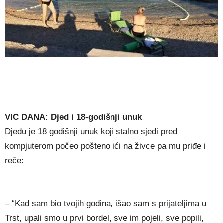
VIC DANA: Djed i 18-godišnji unuk
Djedu je 18 godišnji unuk koji stalno sjedi pred
kompjuterom počeo pošteno ići na živce pa mu priđe i
reče:
– “Kad sam bio tvojih godina, išao sam s prijateljima u
Trst, upali smo u prvi bordel, sve im pojeli, sve popili,