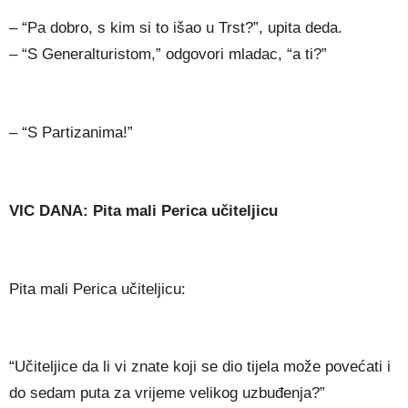
– “Pa dobro, s kim si to išao u Trst?”, upita deda.
– “S Generalturistom,” odgovori mladac, “a ti?”
– “S Partizanima!”
VIC DANA: Pita mali Perica učiteljicu
Pita mali Perica učiteljicu:
“Učiteljice da li vi znate koji se dio tijela može povećati i
do sedam puta za vrijeme velikog uzbuđenja?”