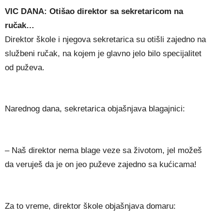
VIC DANA: Otišao direktor sa sekretaricom na
ručak…
Direktor škole i njegova sekretarica su otišli zajedno na
službeni ručak, na kojem je glavno jelo bilo specijalitet
od puževa.
Narednog dana, sekretarica objašnjava blagajnici:
– Naš direktor nema blage veze sa životom, jel možeš
da veruješ da je on jeo puževe zajedno sa kućicama!
Za to vreme, direktor škole objašnjava domaru: