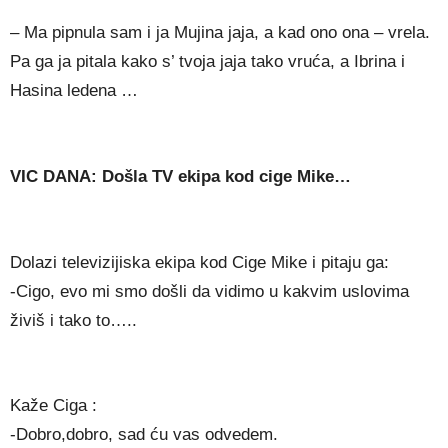
– Ma pipnula sam i ja Mujina jaja, a kad ono ona – vrela.
Pa ga ja pitala kako s’ tvoja jaja tako vruća, a Ibrina i
Hasina ledena …
VIC DANA: Došla TV ekipa kod cige Mike…
Dolazi televizijiska ekipa kod Cige Mike i pitaju ga:
-Cigo, evo mi smo došli da vidimo u kakvim uslovima
živiš i tako to…..
Kaže Ciga :
-Dobro,dobro, sad ću vas odvedem.