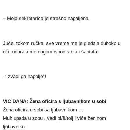
– Moja sekretarica je strašno napaljena.
Juče, tokom ručka, sve vreme me je gledala duboko u
oči, udarala me nogom ispod stola i šaptala:
-“Izvadi ga napolje”!
VIC DANA: Žena oficira s ljubavnikom u sobi
Žena oficira u sobi sa ljubavnikom …
Muž upada u sobu , vadi pi/š/tolj i viče ženinom
ljubavniku: