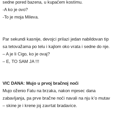
sedne pored bazena, u kupaćem kostimu.
-A ko je ovo?
-To je moja Mileva.
Par sekundi kasnije, devojci prilazi jedan nabildovan tip
sa tetovažama po telu i kajlom oko vrata i sedne do nje.
– A je li Cigo, ko je ovaj?
– E, TO SAM JA !!!
VIC DANA: Mujo u prvoj bračnoj noći
Mujo oženio Fatu na brzaka, nakon mjesec dana
zabavljanja, pa prve bračne noći navali na nju k’o mutav
– skine je i krene joj zavrtat bradavice.