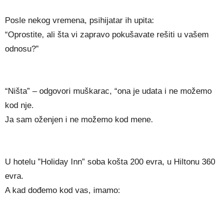
Posle nekog vremena, psihijatar ih upita:
“Oprostite, ali šta vi zapravo pokušavate rešiti u vašem
odnosu?”
“Ništa” – odgovori muškarac, “ona je udata i ne možemo
kod nje.
Ja sam oženjen i ne možemo kod mene.
U hotelu ”Holiday Inn” soba košta 200 evra, u Hiltonu 360
evra.
A kad dođemo kod vas, imamo: