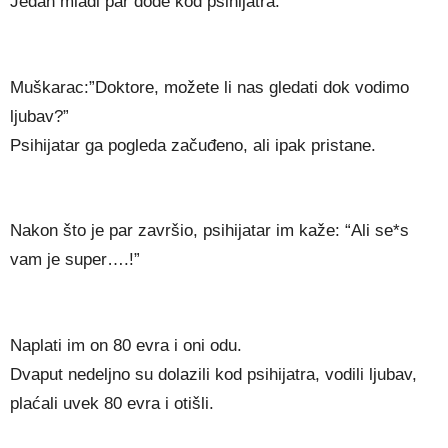
Jedan mlađi par dođe kod psihijatra.
Muškarac:”Doktore, možete li nas gledati dok vodimo
ljubav?”
Psihijatar ga pogleda začuđeno, ali ipak pristane.
Nakon što je par završio, psihijatar im kaže: “Ali se*s
vam je super….!”
Naplati im on 80 evra i oni odu.
Dvaput nedeljno su dolazili kod psihijatra, vodili ljubav,
plaćali uvek 80 evra i otišli.