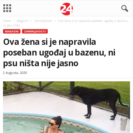
Home
Magazin
Zanimljivosti
Ova žena si je napravila poseban ugođaj u bazenu,
ni psu ništa...
MAGAZIN
ZANIMLJIVOSTI
Ova žena si je napravila
poseban ugođaj u bazenu, ni
psu ništa nije jasno
2 Augusta, 2020