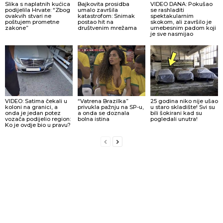
Slika s naplatnih kućica
Bajkovita prosidba
VIDEO DANA: Pokušao
podijelila Hrvate: “Zbog
umalo završila
se rashladiti
ovakvih stvari ne
katastrofom: Snimak
spektakularnim
poštujem prometne
postao hit na
skokom, ali završilo je
zakone”
društvenim mrežama
urnebesnim padom koji
je sve nasmijao
VIDEO: Satima čekali u
“Vatrena Brazilka”
25 godina niko nije ušao
koloni na granici, a
privukla pažnju na SP-u,
u staro skladište! Svi su
onda je jedan potez
a onda se doznala
bili šokirani kad su
vozača podijelio region:
bolna istina
pogledali unutra!
Ko je ovdje bio u pravu?