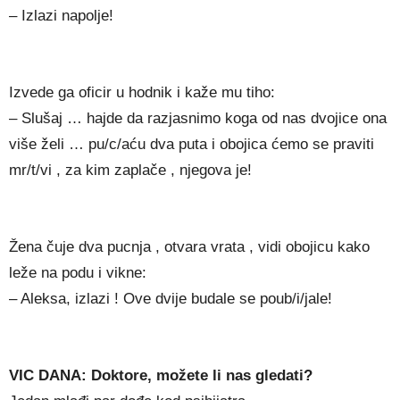
– Izlazi napolje!
Izvede ga oficir u hodnik i kaže mu tiho:
– Slušaj … hajde da razjasnimo koga od nas dvojice ona
više želi … pu/c/aću dva puta i obojica ćemo se praviti
mr/t/vi , za kim zaplače , njegova je!
Žena čuje dva pucnja , otvara vrata , vidi obojicu kako
leže na podu i vikne:
– Aleksa, izlazi ! Ove dvije budale se poub/i/jale!
VIC DANA: Doktore, možete li nas gledati?