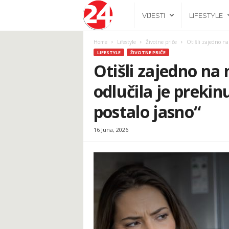
2
VIJESTI
LIFESTYLE
4
Home
Lifestyle
Životne priče
Otišli zajedno na 
LIFESTYLE
ŽIVOTNE PRIČE
h
Otišli zajedno na
odlučila je prekin
.
postalo jasno“
b
16 Juna, 2026
a