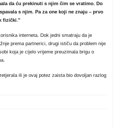
nala da ću prekinuti s njim čim se vratimo. Do
 spavala s njim. Pa za one koji ne znaju – prvo
 fizički.”
orisnika interneta. Dok jedni smatraju da je
žnje prema partnerici, drugi ističu da problem nije
bi koja je cijelo vrijeme preuzimala brigu o
ma.
pretjerala ili je ovaj potez zaista bio dovoljan razlog