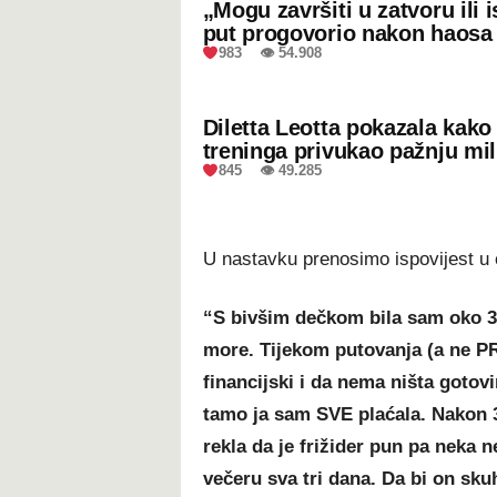
„Mogu završiti u zatvoru ili
put progovorio nakon haosa
983 👁 54.908
Diletta Leotta pokazala kak
treninga privukao pažnju mil
845 👁 49.285
U nastavku prenosimo ispovijest u c
“S bivšim dečkom bila sam oko 3 
more. Tijekom putovanja (a ne PRI
financijski i da nema ništa gotov
tamo ja sam SVE plaćala. Nakon 3
rekla da je frižider pun pa neka 
večeru sva tri dana. Da bi on sku