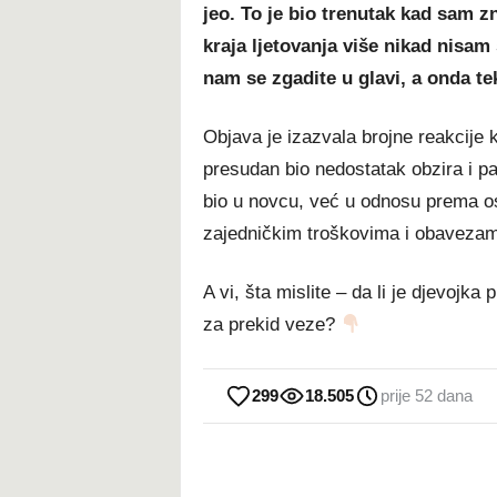
jeo. To je bio trenutak kad sam z
kraja ljetovanja više nikad nisam
nam se zgadite u glavi, a onda tek
Objava je izazvala brojne reakcije k
presudan bio nedostatak obzira i pa
bio u novcu, već u odnosu prema oso
zajedničkim troškovima i obaveza
A vi, šta mislite – da li je djevojka 
za prekid veze?
299
18.505
prije 52 dana