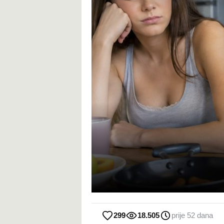
299
18.505
prije 52 dana