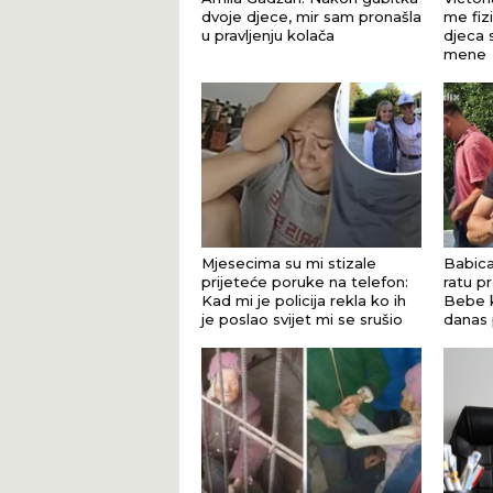
dvoje djece, mir sam pronašla
me fizi
u pravljenju kolača
djeca 
mene
Mjesecima su mi stizale
Babica
prijeteće poruke na telefon:
ratu pr
Kad mi je policija rekla ko ih
Bebe k
je poslao svijet mi se srušio
danas 