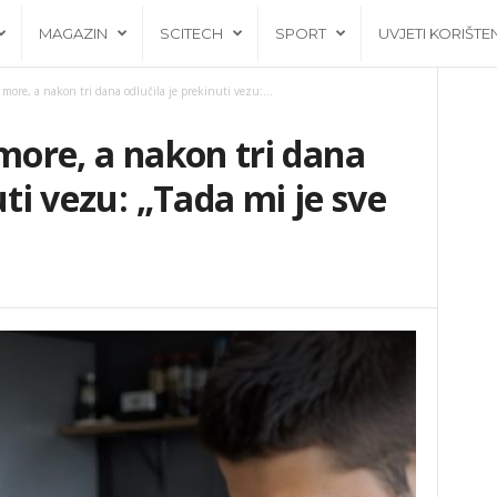
MAGAZIN
SCITECH
SPORT
UVJETI KORIŠTE
more, a nakon tri dana odlučila je prekinuti vezu:...
 more, a nakon tri dana
uti vezu: „Tada mi je sve