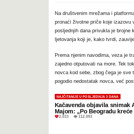
Na društvenim mrežama i platforma
pronaći životne priče koje izazovu 
posljednjih dana privukla je brojne
ljetovanja koji je, kako tvrdi, zauv
Prema njenim navodima, veza je tra
zajedno otputovati na more. Tek t
novca kod sebe, zbog čega je sve t
pogodio nedostatak novca, već postu
NAJČITANIJE U POSLJEDNJA 3 DANA
Kačavenda objavila snimak 
Majom: „Po Beogradu kreće 
2.033 👁 112.093