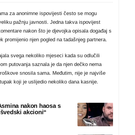
ma za anonimne ispovijesti često se mogu
veliku pažnju javnosti. Jedna takva ispovijest
 komentare nakon što je djevojka opisala događaj s
ijek promijenio njen pogled na tadašnjeg partnera.
jala svega nekoliko mjeseci kada su odlučili
okom putovanja saznala je da njen dečko nema
roškove snosila sama. Međutim, nije je najviše
pak koji je uslijedio nekoliko dana kasnije.
Asmina nakon haosa s
švedski akcioni“