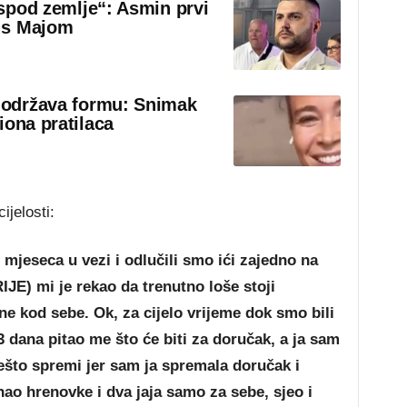
 ispod zemlje“: Asmin prvi
 s Majom
o održava formu: Snimak
iona pratilaca
ijelosti:
mjeseca u vezi i odlučili smo ići zajedno na
JE) mi je rekao da trenutno loše stoji
ine kod sebe. Ok, za cijelo vrijeme dok smo bili
 dana pitao me što će biti za doručak, a ja sam
nešto spremi jer sam ja spremala doručak i
hao hrenovke i dva jaja samo za sebe, sjeo i