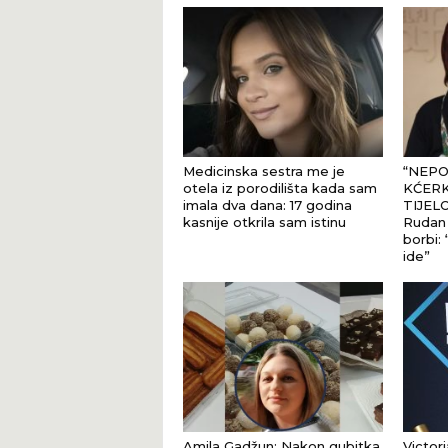
Medicinska sestra me je
“NEPO
otela iz porodilišta kada sam
KĆERK
imala dva dana: 17 godina
TIJEL
kasnije otkrila sam istinu
Rudan 
borbi:
ide”
Amila Gadžun: Nakon gubitka
Victor