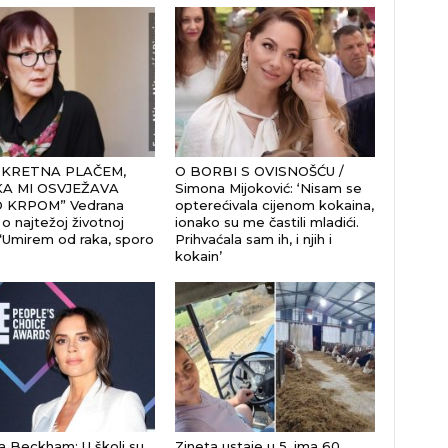
KRETNA PLAČEM,
O BORBI S OVISNOŠĆU /
A MI OSVJEŽAVA
Simona Mijoković: ‘Nisam se
O KRPOM” Vedrana
opterećivala cijenom kokaina,
o najtežoj životnoj
ionako su me častili mladići.
 “Umirem od raka, sporo
Prihvaćala sam ih, i njih i
kokain’
ia Beckham: U školi su
Zineta ustaje u 5, ima 60