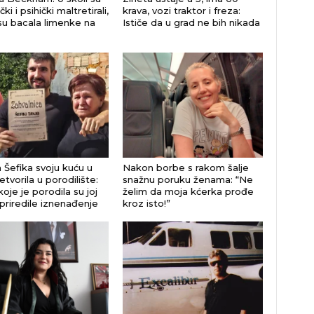
čki i psihički maltretirali,
krava, vozi traktor i freza:
su bacala limenke na
Ističe da u grad ne bih nikada
 Šefika svoju kuću u
Nakon borbe s rakom šalje
etvorila u porodilište:
snažnu poruku ženama: “Ne
oje je porodila su joj
želim da moja kćerka prođe
priredile iznenađenje
kroz isto!”