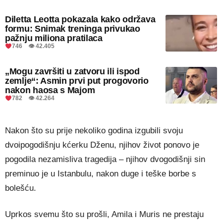
Diletta Leotta pokazala kako održava
formu: Snimak treninga privukao
pažnju miliona pratilaca
746 👁 42.405
„Mogu završiti u zatvoru ili ispod
zemlje“: Asmin prvi put progovorio
nakon haosa s Majom
782 👁 42.264
Nakon što su prije nekoliko godina izgubili svoju
dvoipogodišnju kćerku Dženu, njihov život ponovo je
pogodila nezamisliva tragedija – njihov dvogodišnji sin
preminuo je u Istanbulu, nakon duge i teške borbe s
bolešću.
Uprkos svemu što su prošli, Amila i Muris ne prestaju