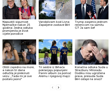
Napustili sigurnost
Vandalizam kod Livna:
Trump zasjenio jednom
Njemačke nakon 25
Zapaljene zastave BiH
rečenicom na samitu
godina: Jedna odluka
G7: Ja sam šef
promijenila je život
cijele porodice
Otišli zajedno na more,
Tri sestre iz Bihaća
Konačna odluka Suda u
a nakon tri dana
poklanjaju popunjeni
Strazburu: Miloradu
odlučila je prekinuti
Panini album za pomoć
Dodiku nisu ugrožena
vezu: „Tada mi je sve
Alemu i njegovoj majci
prava, presuda Suda
postalo jasno“
BiH ostaje na snazi!