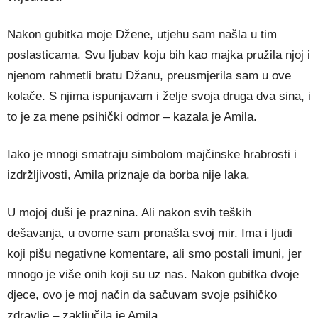
Nakon gubitka moje Džene, utjehu sam našla u tim
poslasticama. Svu ljubav koju bih kao majka pružila njoj i
njenom rahmetli bratu Džanu, preusmjerila sam u ove
kolače. S njima ispunjavam i želje svoja druga dva sina, i
to je za mene psihički odmor – kazala je Amila.
Iako je mnogi smatraju simbolom majčinske hrabrosti i
izdržljivosti, Amila priznaje da borba nije laka.
U mojoj duši je praznina. Ali nakon svih teških
dešavanja, u ovome sam pronašla svoj mir. Ima i ljudi
koji pišu negativne komentare, ali smo postali imuni, jer
mnogo je više onih koji su uz nas. Nakon gubitka dvoje
djece, ovo je moj način da sačuvam svoje psihičko
zdravlje – zaključila je Amila.