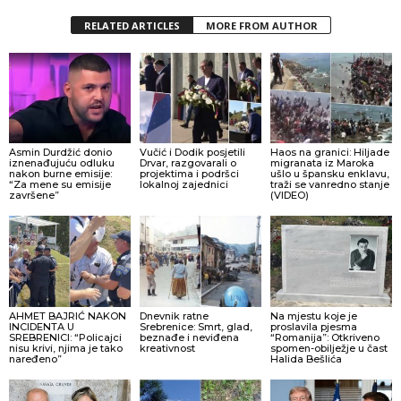
RELATED ARTICLES
MORE FROM AUTHOR
Asmin Durdžić donio
Vučić i Dodik posjetili
Haos na granici: Hiljade
iznenađujuću odluku
Drvar, razgovarali o
migranata iz Maroka
nakon burne emisije:
projektima i podršci
ušlo u špansku enklavu,
“Za mene su emisije
lokalnoj zajednici
traži se vanredno stanje
završene”
(VIDEO)
AHMET BAJRIĆ NAKON
Dnevnik ratne
Na mjestu koje je
INCIDENTA U
Srebrenice: Smrt, glad,
proslavila pjesma
SREBRENICI: “Policajci
beznađe i neviđena
“Romanija”: Otkriveno
nisu krivi, njima je tako
kreativnost
spomen-obilježje u čast
naređeno”
Halida Bešlića