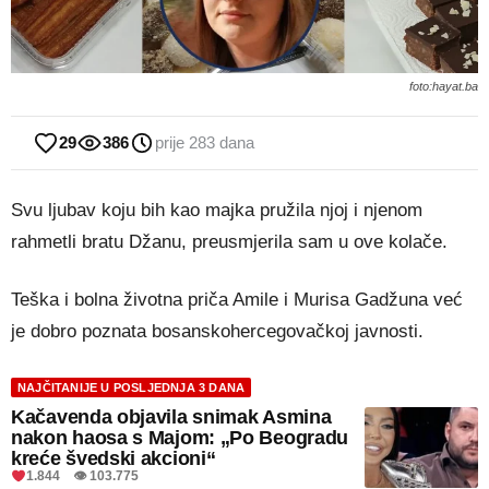
foto:hayat.ba
29
386
prije 283 dana
Svu ljubav koju bih kao majka pružila njoj i njenom
rahmetli bratu Džanu, preusmjerila sam u ove kolače.
Teška i bolna životna priča Amile i Murisa Gadžuna već
je dobro poznata bosanskohercegovačkoj javnosti.
NAJČITANIJE U POSLJEDNJA 3 DANA
Kačavenda objavila snimak Asmina
nakon haosa s Majom: „Po Beogradu
kreće švedski akcioni“
1.844 👁 103.775