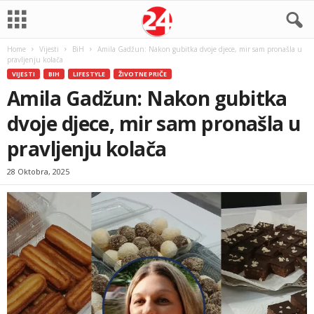
Home
Vijesti
BiH
Amila Gadžun: Nakon gubitka dvoje djece, mir sam pronašla u
pravljenju kolača
VIJESTI
BIH
LIFESTYLE
ŽIVOTNE PRIČE
Amila Gadžun: Nakon gubitka
dvoje djece, mir sam pronašla u
pravljenju kolača
28 Oktobra, 2025