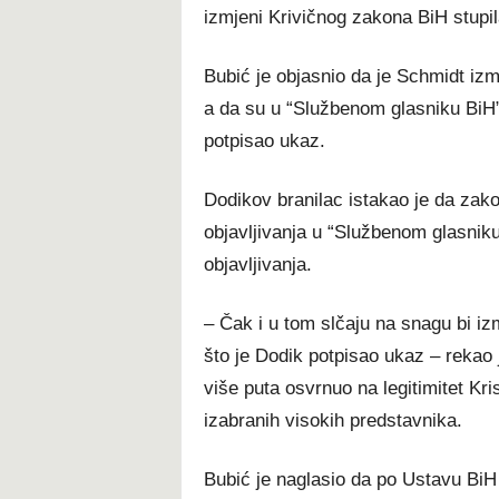
izmjeni Krivičnog zakona BiH stupi
Bubić je objasnio da je Schmidt izm
a da su u “Službenom glasniku BiH” o
potpisao ukaz.
Dodikov branilac istakao je da za
objavljivanja u “Službenom glasnik
objavljivanja.
– Čak i u tom slčaju na snagu bi iz
što je Dodik potpisao ukaz – rekao 
više puta osvrnuo na legitimitet Kris
izabranih visokih predstavnika.
Bubić je naglasio da po Ustavu Bi