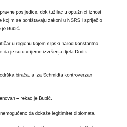
pravne posljedice, dok tužilac u optužnici iznosi
ke kojim se poništavaju zakoni u NSRS i spriječio
 je Bubić.
itičar u regionu kojem srpski narod konstantno
 da je su u vrijeme izvršenja djela Dodik i
podrška birača, a iza Schmidta kontroverzan
menovan – rekao je Bubić.
onemogućeno da dokaže legitimitet diplomata.