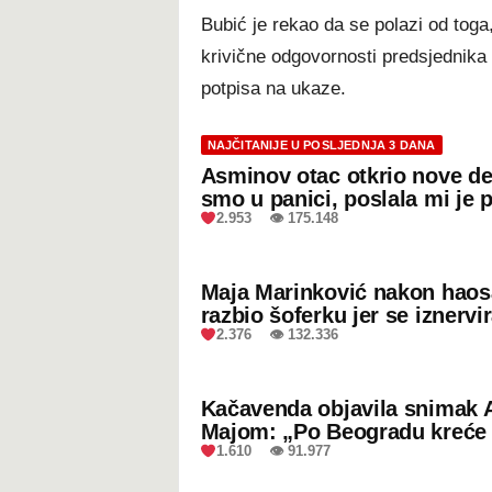
Bubić je rekao da se polazi od toga
krivične odgovornosti predsjednika R
potpisa na ukaze.
NAJČITANIJE U POSLJEDNJA 3 DANA
Asminov otac otkrio nove de
smo u panici, poslala mi je 
2.953 👁 175.148
Maja Marinković nakon hao
razbio šoferku jer se iznervi
2.376 👁 132.336
Kačavenda objavila snimak 
Majom: „Po Beogradu kreće 
1.610 👁 91.977