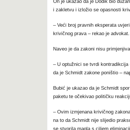
On je ukazao da je Dodik bio dužan 
i zakletvu i izložio se opasnosti kr
– Veći broj pravnih eksperata uvjeri
krivičnog prava – rekao je advokat.
Naveo je da zakoni nisu primjenjivan
– U optužnici se tvrdi kontradikcij
da je Schmidt zakone poništio – na
Bubić je ukazao da je Schmidt spo
paketu te očekivao političku reakci
– Ovim izmjenana krivičnog zakona 
na to da Schmidt nije slijedio praks
se stvorila magla s ciljem eliminaci