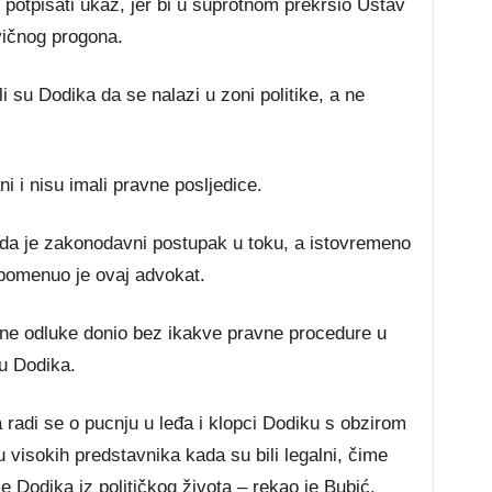
potpisati ukaz, jer bi u suprotnom prekršio Ustav
ivičnog progona.
li su Dodika da se nalazi u zoni politike, a ne
i i nisu imali pravne posljedice.
a da je zakonodavni postupak u toku, a istovremeno
pomenuo je ovaj advokat.
rne odluke donio bez ikakve pravne procedure u
ju Dodika.
radi se o pucnju u leđa i klopci Dodiku s obzirom
u visokih predstavnika kada su bili legalni, čime
je Dodika iz političkog života – rekao je Bubić.