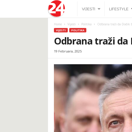
2
VIJESTI
LIFESTYLE
4
Home
Vijesti
Politika
Odbrana traži da Dodik 
VIJESTI
POLITIKA
h
Odbrana traži da
19 Februara, 2025
.
b
a