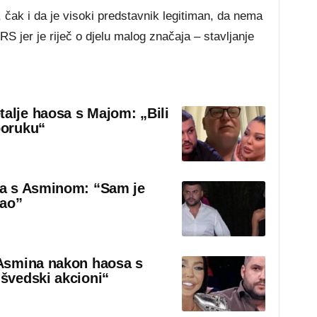
, čak i da je visoki predstavnik legitiman, da nema
S jer je riječ o djelu malog značaja – stavljanje
talje haosa s Majom: „Bili
poruku“
sa s Asminom: “Sam je
rao”
Asmina nakon haosa s
švedski akcioni“