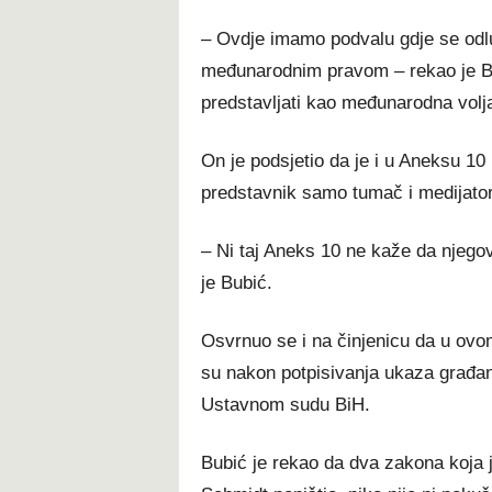
– Ovdje imamo podvalu gdje se odlu
međunarodnim pravom – rekao je B
predstavljati kao međunarodna volj
On je podsjetio da je i u Aneksu 1
predstavnik samo tumač i medijator
– Ni taj Aneks 10 ne kaže da njego
je Bubić.
Osvrnuo se i na činjenicu da u ovo
su nakon potpisivanja ukaza građan
Ustavnom sudu BiH.
Bubić je rekao da dva zakona koja 