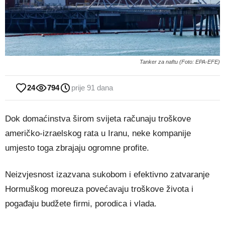
Tanker za naftu (Foto: EPA-EFE)
24
794
prije 91 dana
Dok domaćinstva širom svijeta računaju troškove
američko-izraelskog rata u Iranu, neke kompanije
umjesto toga zbrajaju ogromne profite.
Neizvjesnost izazvana sukobom i efektivno zatvaranje
Hormuškog moreuza povećavaju troškove života i
pogađaju budžete firmi, porodica i vlada.