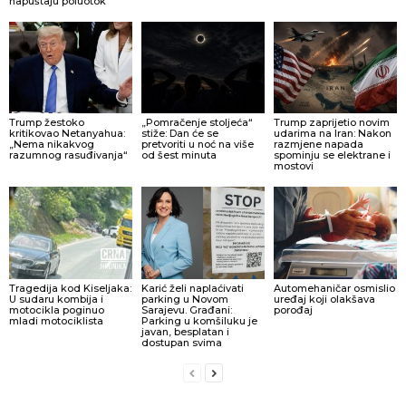
napuštaju poluotok
Trump žestoko
„Pomračenje stoljeća“
Trump zaprijetio novim
kritikovao Netanyahua:
stiže: Dan će se
udarima na Iran: Nakon
„Nema nikakvog
pretvoriti u noć na više
razmjene napada
razumnog rasuđivanja“
od šest minuta
spominju se elektrane i
mostovi
Tragedija kod Kiseljaka:
Karić želi naplaćivati
Automehaničar osmislio
U sudaru kombija i
parking u Novom
uređaj koji olakšava
motocikla poginuo
Sarajevu. Građani:
porođaj
mladi motociklista
Parking u komšiluku je
javan, besplatan i
dostupan svima