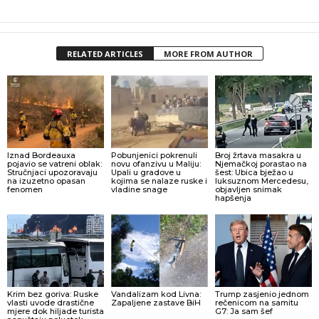
RELATED ARTICLES
MORE FROM AUTHOR
Iznad Bordeauxa
Pobunjenici pokrenuli
Broj žrtava masakra u
pojavio se vatreni oblak:
novu ofanzivu u Maliju:
Njemačkoj porastao na
Stručnjaci upozoravaju
Upali u gradove u
šest: Ubica bježao u
na izuzetno opasan
kojima se nalaze ruske i
luksuznom Mercedesu,
fenomen
vladine snage
objavljen snimak
hapšenja
Krim bez goriva: Ruske
Vandalizam kod Livna:
Trump zasjenio jednom
vlasti uvode drastične
Zapaljene zastave BiH
rečenicom na samitu
mjere dok hiljade turista
G7: Ja sam šef