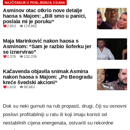
NAJČITANIJE U POSLJEDNJA 3 DANA
Asminov otac otkrio nove detalje
haosa s Majom: „Bili smo u panici,
poslala mi je poruku“
2.953 👁 174.962
Maja Marinković nakon haosa s
Asminom: “Sam je razbio šoferku jer
se iznervirao”
2.376 👁 132.336
Kačavenda objavila snimak Asmina
nakon haosa s Majom: „Po Beogradu
kreće švedski akcioni“
1.610 👁 90.963
Dok su neki gurnuti na rub propasti, drugi, čiji su osnovni
poslovi profitabilniji u ratu ili koji imaju koristi od
nestabilnih cijena energenata, ostvarili su rekordne