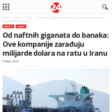
Home
Vijesti
Svijet
Od naftnih giganata do banaka: Ove kompanije zarađuju
milijarde dolara na ratu...
VIJESTI
SVIJET
Od naftnih giganata do banaka:
Ove kompanije zarađuju
milijarde dolara na ratu u Iranu
8 Maja, 2026