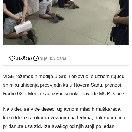
11
67
prije 357 dana
VIŠE režimskih medija u Srbiji objavilo je uznemirujuću
snimku uhićenja prosvjednika u Novom Sadu, prenosi
Radio 021. Mediji kao izvor snimke navode MUP Srbije.
Na videu se vide deseci uglavnom mlađih muškaraca
kako kleče s rukama vezanim na leđima, dok su im lica
pritisnuta uza zid. Iza svakog od njih stoji po jedan