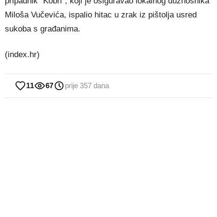
pripadnik “Kobri”, koji je osiguravao lokalnog dužnosnika
Miloša Vučevića, ispalio hitac u zrak iz pištolja usred
sukoba s građanima.
(index.hr)
11
67
prije 357 dana