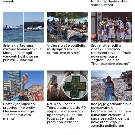
snimiti
turistima, dijete ostalo
samo u moru
Snimak s Jadrana
Video s plaže podijelio
Srbijanski medij o
izazvao lavinu reakcija:
mišljenja: “Ovo nije
dočeku hrvatskih
Mnogi nisu mogli
odmor, ovo je stres”
reprezentativaca: “Puče
vjerovati koliko su se
nova sramota u
približili kupačima
Zagrebu, orile se
Thompsonove pjesme”
Dostavljač vrijeđao
Prži kao u pećnici:
Ime joj je godinama bilo
prosvjednike protiv
Temperature idu do 40
povezivano s
klečavaca na Trgu.
stepeni, a meteorolozi
kontroverzama i burnim
“J**at ćemo vam
upozoravaju – nakon
ljubavnim životom, a
mamu”
toga stiže nagla
sada se našla u centru
promjena vremena
nove afere koja je
završila policijskom...