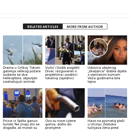
RELATED ARTICLES
MORE FROM AUTHOR
Drama u Grčkoj: Tokom
Vučić i Dodik posjetili
Udovica ubijenog
gašenja velikog požara
Drvar, razgovarali o
„škaljarca“ dobila dijete
sudarila se dva
projektima i podršci
s vjenčanim kumom:
helikoptera, objavljen
lokalnoj zajednici
Veza godinama bila
zastrašujući snimak
tajna
Prizor iz Splita ganuo
Ovo su nove cijene
Haos na poznatoj plaži
turiste: Ne znaju što se
goriva, došlo do
u Ulcinju: Žestoka
događa, ali morali su
promjene
tučnjava žena pred