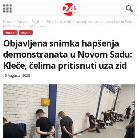
Home
Vijesti
Regija
Objavljena snimka hapšenja demonstranata u Novom Sadu:
Kleče, čelima pritisnuti uza zid
VIJESTI
REGIJA
Objavljena snimka hapšenja
demonstranata u Novom Sadu:
Kleče, čelima pritisnuti uza zid
15 Augusta, 2025