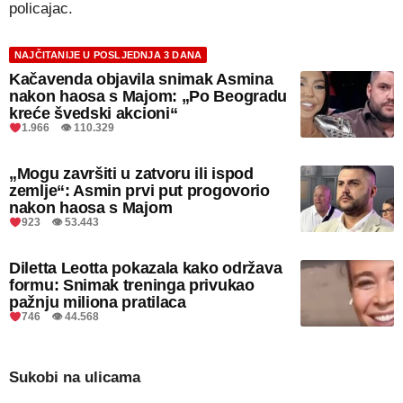
policajac.
NAJČITANIJE U POSLJEDNJA 3 DANA
Kačavenda objavila snimak Asmina
nakon haosa s Majom: „Po Beogradu
kreće švedski akcioni“
1.966 👁 110.329
„Mogu završiti u zatvoru ili ispod
zemlje“: Asmin prvi put progovorio
nakon haosa s Majom
923 👁 53.443
Diletta Leotta pokazala kako održava
formu: Snimak treninga privukao
pažnju miliona pratilaca
746 👁 44.568
Sukobi na ulicama