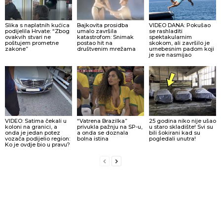
Slika s naplatnih kućica
Bajkovita prosidba
VIDEO DANA: Pokušao
podijelila Hrvate: “Zbog
umalo završila
se rashladiti
ovakvih stvari ne
katastrofom: Snimak
spektakularnim
poštujem prometne
postao hit na
skokom, ali završilo je
zakone”
društvenim mrežama
urnebesnim padom koji
je sve nasmijao
VIDEO: Satima čekali u
“Vatrena Brazilka”
25 godina niko nije ušao
koloni na granici, a
privukla pažnju na SP-u,
u staro skladište! Svi su
onda je jedan potez
a onda se doznala
bili šokirani kad su
vozača podijelio region:
bolna istina
pogledali unutra!
Ko je ovdje bio u pravu?