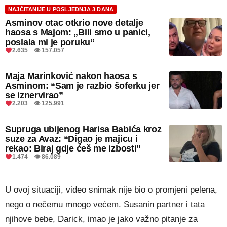
NAJČITANIJE U POSLJEDNJA 3 DANA
Asminov otac otkrio nove detalje
haosa s Majom: „Bili smo u panici,
poslala mi je poruku“
2.635 👁 157.057
Maja Marinković nakon haosa s
Asminom: “Sam je razbio šoferku jer
se iznervirao”
2.203 👁 125.991
Supruga ubijenog Harisa Babića kroz
suze za Avaz: “Digao je majicu i
rekao: Biraj gdje ćeš me izbosti”
1.474 👁 86.089
U ovoj situaciji, video snimak nije bio o promjeni pelena,
nego o nečemu mnogo većem. Susanin partner i tata
njihove bebe, Darick, imao je jako važno pitanje za