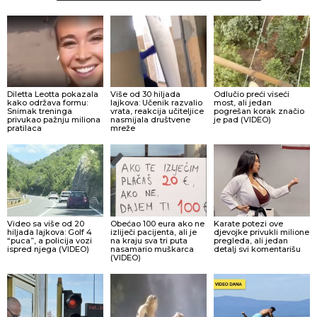
Diletta Leotta pokazala
Više od 30 hiljada
Odlučio preći viseći
kako održava formu:
lajkova: Učenik razvalio
most, ali jedan
Snimak treninga
vrata, reakcija učiteljice
pogrešan korak značio
privukao pažnju miliona
nasmijala društvene
je pad (VIDEO)
pratilaca
mreže
Video sa više od 20
Obećao 100 eura ako ne
Karate potezi ove
hiljada lajkova: Golf 4
izliječi pacijenta, ali je
djevojke privukli milione
“puca”, a policija vozi
na kraju sva tri puta
pregleda, ali jedan
ispred njega (VIDEO)
nasamario muškarca
detalj svi komentarišu
(VIDEO)