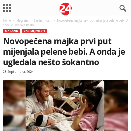
Home
Magazin
Zanimljivosti
Novopečena majka prvi put mijenjala pelene bebi. A
onda je ugledala nešto...
MAGAZIN
ZANIMLJIVOSTI
Novopečena majka prvi put
mijenjala pelene bebi. A onda je
ugledala nešto šokantno
23 Septembra, 2024