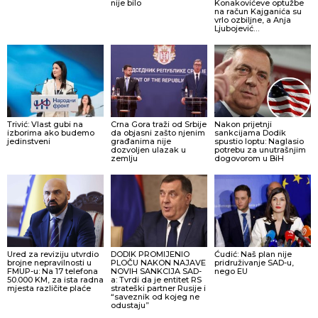
nije bilo
Konakovićeve optužbe
na račun Kajganića su
vrlo ozbiljne, a Anja
Ljubojević…
Trivić: Vlast gubi na
Crna Gora traži od Srbije
Nakon prijetnji
izborima ako budemo
da objasni zašto njenim
sankcijama Dodik
jedinstveni
građanima nije
spustio loptu: Naglasio
dozvoljen ulazak u
potrebu za unutrašnjim
zemlju
dogovorom u BiH
Ured za reviziju utvrdio
DODIK PROMIJENIO
Ćudić: Naš plan nije
brojne nepravilnosti u
PLOČU NAKON NAJAVE
pridruživanje SAD-u,
FMUP-u: Na 17 telefona
NOVIH SANKCIJA SAD-
nego EU
50.000 KM, za ista radna
a: Tvrdi da je entitet RS
mjesta različite plaće
strateški partner Rusije i
“saveznik od kojeg ne
odustaju”