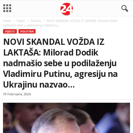
Home
Vijesti
Politika
NOVI SKANDAL VOŽDA IZ LAKTAŠA: Milorad Dodik
nadmašio sebe u podilaženju Vladimiru...
VIJESTI
POLITIKA
NOVI SKANDAL VOŽDA IZ
LAKTAŠA: Milorad Dodik
nadmašio sebe u podilaženju
Vladimiru Putinu, agresiju na
Ukrajinu nazvao…
19 Februara, 2026