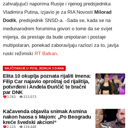
zahvaljujući naporima Rusije i njenog predsjednika
Vladimira Putina, izjavio je za RIA Novosti
Milorad
Dodik
, predsjednik SNSD-a. -Sada se, kada se na
međunarodnim forumima govori o tome da se svijet
mijenja, da prestaje da bude unipolaran i postaje
multipolaran, ponekad zaboravljaju razlozi za to, javlja
ruski režimski
RT Balkan
.
NAJČITANIJE U POSLJEDNJA 3 DANA
Elita 10 okuplja poznata rijaliti imena:
Filip Car najavio oproštaj od rijalitija,
potvrđeni i Anđela Đuričić te bračni
par DNK
3.763 👁 213.573
Kačavenda objavila snimak Asmina
nakon haosa s Majom: „Po Beogradu
kreće švedski akcioni“
2.115 👁 119.448