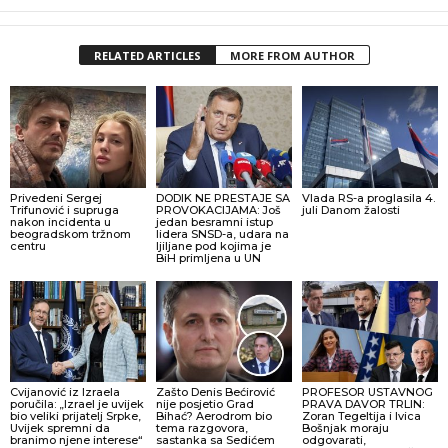
RELATED ARTICLES
MORE FROM AUTHOR
Privedeni Sergej
DODIK NE PRESTAJE SA
Vlada RS-a proglasila 4.
Trifunović i supruga
PROVOKACIJAMA: Još
juli Danom žalosti
nakon incidenta u
jedan besramni istup
beogradskom tržnom
lidera SNSD-a, udara na
centru
ljiljane pod kojima je
BiH primljena u UN
Cvijanović iz Izraela
Zašto Denis Bećirović
PROFESOR USTAVNOG
poručila: „Izrael je uvijek
nije posjetio Grad
PRAVA DAVOR TRLIN:
bio veliki prijatelj Srpke,
Bihać? Aerodrom bio
Zoran Tegeltija i Ivica
Uvijek spremni da
tema razgovora,
Bošnjak moraju
branimo njene interese“
sastanka sa Sedićem
odgovarati,