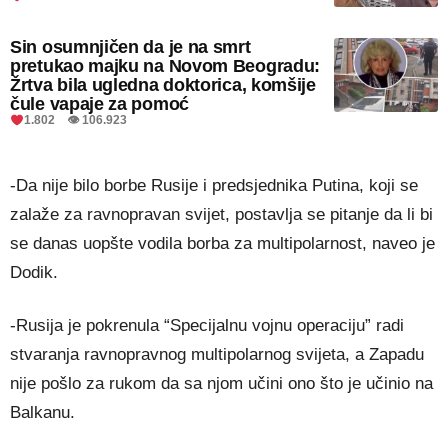
Sin osumnjičen da je na smrt
pretukao majku na Novom Beogradu:
Žrtva bila ugledna doktorica, komšije
čule vapaje za pomoć
1.802 👁 106.923
-Da nije bilo borbe Rusije i predsjednika Putina, koji se
zalaže za ravnopravan svijet, postavlja se pitanje da li bi
se danas uopšte vodila borba za multipolarnost, naveo je
Dodik.
-Rusija je pokrenula “Specijalnu vojnu operaciju” radi
stvaranja ravnopravnog multipolarnog svijeta, a Zapadu
nije pošlo za rukom da sa njom učini ono što je učinio na
Balkanu.