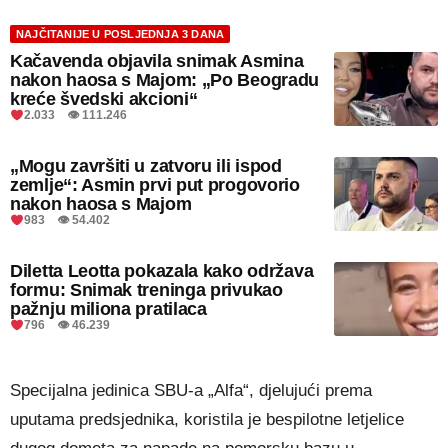
NAJČITANIJE U POSLJEDNJA 3 DANA
Kačavenda objavila snimak Asmina
nakon haosa s Majom: „Po Beogradu
kreće švedski akcioni“
2.033 👁 111.246
„Mogu završiti u zatvoru ili ispod
zemlje“: Asmin prvi put progovorio
nakon haosa s Majom
983 👁 54.402
Diletta Leotta pokazala kako održava
formu: Snimak treninga privukao
pažnju miliona pratilaca
796 👁 46.239
Specijalna jedinica SBU-a „Alfa“, djelujući prema
uputama predsjednika, koristila je bespilotne letjelice