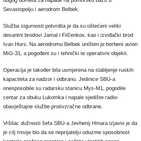
dugog dometa za napade na pomorsku bazu u
Sevastopolju i aerodrom Belbek.
Služba sigurnosti potvrdila je da su oštećeni veliki
desantni brodovi Jamal i Filčenkov, kao i izviđački brod
Ivan Hurs. Na aerodromu Belbek uništen je borbeni avion
MiG-31, a pogođeni su i tehnički te operativni objekti.
Operacija je također bila usmjerena na slabljenje ruskih
kapaciteta za nadzor i odbranu. Jedinice SBU-a
onesposobile su radarsku stanicu Mys-M1, pogodile
centar za obuku Lukomka i napale sjedište radio-
obavještajne službe protivzračne odbrane.
Vršilac dužnosti šefa SBU-a Jevhenij Hmara izjavio je da
je cilj misije bio da se neprijatelju oduzme sposobnost