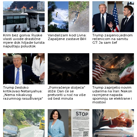
Krim bez goriva: Ruske
Vandalizam kod Livna:
Trump zasjenio jednom
vlasti uvode drastične
Zapaljene zastave BiH
rečenicom na samitu
mjere dok hiljade turista
G7: Ja sam šef
napuštaju poluotok
Trump žestoko
„Pomračenje stoljeća“
Trump zaprijetio novim
kritikovao Netanyahua:
stiže: Dan će se
udarima na Iran: Nakon
„Nema nikakvog
pretvoriti u noć na više
razmjene napada
razumnog rasuđivanja“
od šest minuta
spominju se elektrane i
mostovi