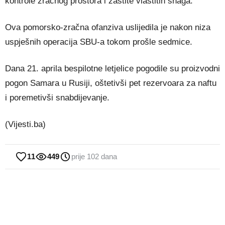
kontrole zračnog prostora i zaštite vlastitih snaga.
Ova pomorsko-zračna ofanziva uslijedila je nakon niza
uspješnih operacija SBU-a tokom prošle sedmice.
Dana 21. aprila bespilotne letjelice pogodile su proizvodni
pogon Samara u Rusiji, oštetivši pet rezervoara za naftu
i poremetivši snabdijevanje.
(Vijesti.ba)
11
449
prije 102 dana