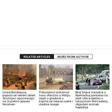
RELATED ARTICLES
MORE FROM AUTHOR
Iznad Bordeauxa
Pobunjenici pokrenuli
Broj žrtava masakra u
pojavio se vatreni oblak:
novu ofanzivu u Maliju:
Njemačkoj porastao na
Stručnjaci upozoravaju
Upali u gradove u
šest: Ubica bježao u
na izuzetno opasan
kojima se nalaze ruske i
luksuznom Mercedesu,
fenomen
vladine snage
objavljen snimak
hapšenja