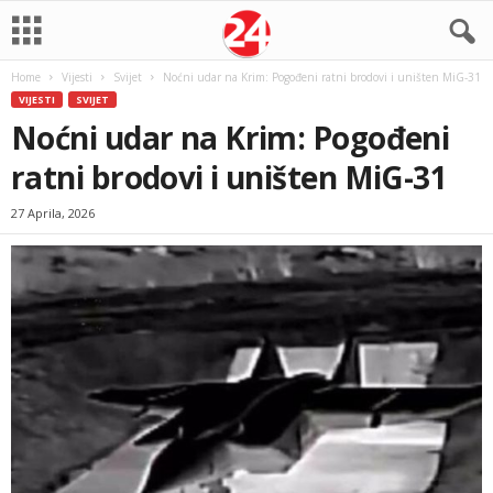
Home
Vijesti
Svijet
Noćni udar na Krim: Pogođeni ratni brodovi i uništen MiG-31
VIJESTI
SVIJET
Noćni udar na Krim: Pogođeni
ratni brodovi i uništen MiG-31
27 Aprila, 2026