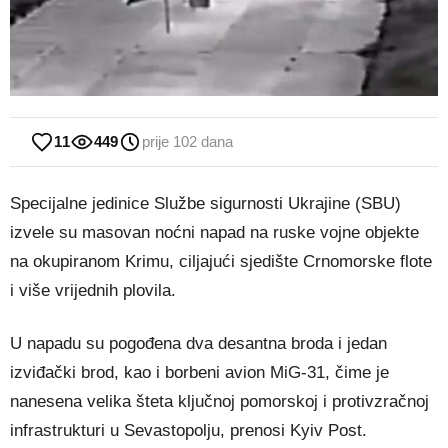
11
449
prije 102 dana
Specijalne jedinice Službe sigurnosti Ukrajine (SBU)
izvele su masovan noćni napad na ruske vojne objekte
na okupiranom Krimu, ciljajući sjedište Crnomorske flote
i više vrijednih plovila.
U napadu su pogođena dva desantna broda i jedan
izviđački brod, kao i borbeni avion MiG-31, čime je
nanesena velika šteta ključnoj pomorskoj i protivzračnoj
infrastrukturi u Sevastopolju, prenosi Kyiv Post.