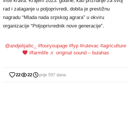
više krava. Krajem 2023. godine, kao priznanje za svoj
rad i zalaganje u poljoprivredi, dobila je prestižnu
nagradu “Mlada nada srpskog agrara” u okviru
organizacije “Poljoprivrednik nove generacije”.
@andjelijailic_
#fouryoupage
#fyp
#rutevac
#agriculture
#farmlife
♬ original sound – bulahas
22
22
prije 597 dana