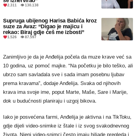
se iznervirao”
2.311 👁 130.138
Supruga ubijenog Harisa Babića kroz
suze za Avaz: “Digao je majicu i
rekao: Biraj gdje ćeš me izbosti”
1.526 👁 87.597
Zanimljivo je da je Anđelija počela da muze krave već sa
10 godina, uz pomoć majke. “Na početku je bilo teško, ali
ubrzo sam savladala sve i sada imam posebnu ljubav
prema kravama”, dodaje Anđelija. Svaka od njihovih
krava ima svoje ime, poput Marte, Maše, Sare i Marije,
dok u budućnosti planiraju i uzgoj bikova.
Iako je posvećena farmi, Anđelija je aktivna i na TikToku,
gdje dijeli video-snimke iz štale i iz svog svakodnevnog
života. Njeni video-snimci često imaju hiljade pregleda i