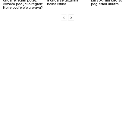
onda je jedan potez
a onda se doznala
bili šokirani kad su
vozača podijelio region:
bolna istina
pogledali unutra!
Ko je ovdje bio u pravu?