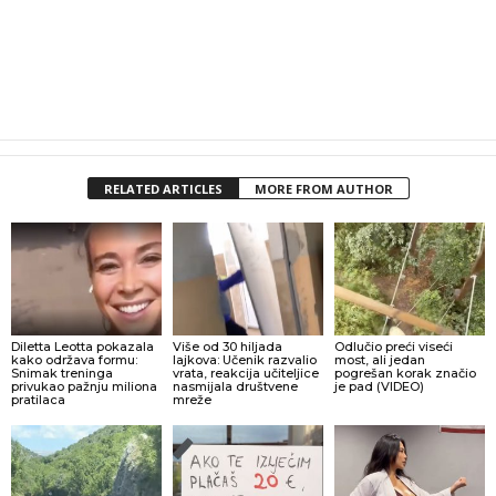
RELATED ARTICLES
MORE FROM AUTHOR
Diletta Leotta pokazala
Više od 30 hiljada
Odlučio preći viseći
kako održava formu:
lajkova: Učenik razvalio
most, ali jedan
Snimak treninga
vrata, reakcija učiteljice
pogrešan korak značio
privukao pažnju miliona
nasmijala društvene
je pad (VIDEO)
pratilaca
mreže