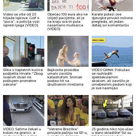
Video sa više od 20
Obećao 100 eura ako ne
Karate potezi ove
hiljada lajkova: Golf 4
izliječi pacijenta, ali je
djevojke privukli milione
“puca”, a policija vozi
na kraju sva tri puta
pregleda, ali jedan
ispred njega (VIDEO)
nasamario muškarca
detalj svi komentarišu
(VIDEO)
Slika s naplatnih kućica
Bajkovita prosidba
VIDEO DANA: Pokušao
podijelila Hrvate: “Zbog
umalo završila
se rashladiti
ovakvih stvari ne
katastrofom: Snimak
spektakularnim
poštujem prometne
postao hit na
skokom, ali završilo je
zakone”
društvenim mrežama
urnebesnim padom koji
je sve nasmijao
VIDEO: Satima čekali u
“Vatrena Brazilka”
25 godina niko nije ušao
koloni na granici, a
privukla pažnju na SP-u,
u staro skladište! Svi su