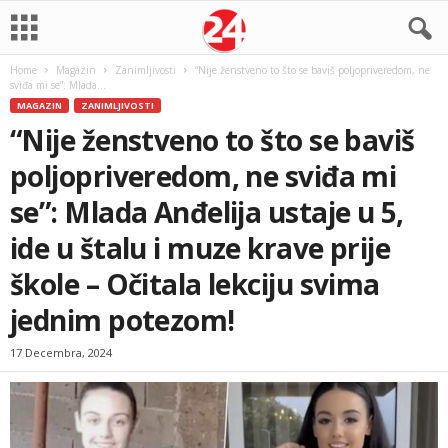
Home
Magazin
Zanimljivosti
“Nije ženstveno to što se baviš poljopriveredom, ne
sviđa mi se”: Mlada...
MAGAZIN
ZANIMLJIVOSTI
“Nije ženstveno to što se baviš
poljopriveredom, ne sviđa mi
se”: Mlada Anđelija ustaje u 5,
ide u štalu i muze krave prije
škole – Očitala lekciju svima
jednim potezom!
17 Decembra, 2024