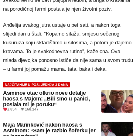
svakodnevno se bavi poljoprivredom, a briga o kravama
na porodičnoj farmi postala je njen životni poziv.
Anđelija svakog jutra ustaje u pet sati, a nakon toga
slijedi dan u štali. “Kopamo silažu, smjesu sečenog
kukuruza koju skladištimo u silosima, a potom je dajemo
kravama. To je svakodnevna rutina”, kaže ona. Ova
mlada djevojka ponosno ističe da nije sama u svom trudu
– u farmi joj pomažu mama, tata, baka i deka.
NAJČITANIJE U POSLJEDNJA 3 DANA
Asminov otac otkrio nove detalje
haosa s Majom: „Bili smo u panici,
poslala mi je poruku“
2.854 👁 168.147
Maja Marinković nakon haosa s
Asminom: “Sam je razbio šoferku jer