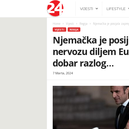
2
VIJESTI
LIFESTYLE
4
Home
Vijesti
Regija
Njemačka je posijala zapre
VIJESTI
REGIJA
h
Njemačka je posij
nervozu diljem Eu
.
dobar razlog…
b
7 Marta, 2024
a