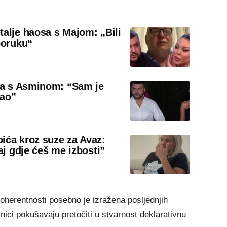
talje haosa s Majom: „Bili
poruku“
sa s Asminom: “Sam je
rao”
ića kroz suze za Avaz:
aj gdje ćeš me izbosti”
oherentnosti posebno je izražena posljednjih
ici pokušavaju pretočiti u stvarnost deklarativnu