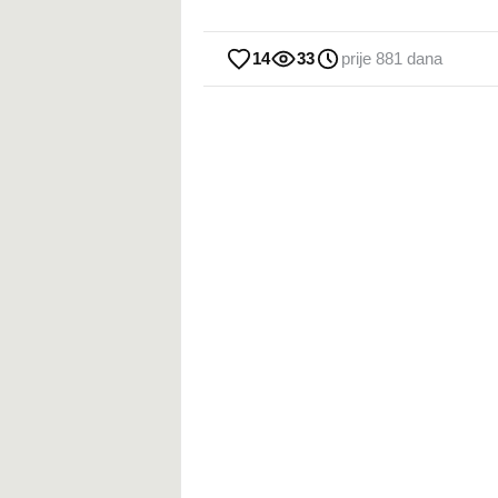
14
33
prije 881 dana