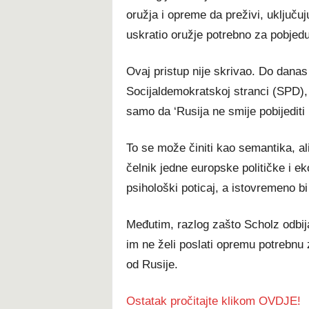
oružja i opreme da preživi, uključuj
uskratio oružje potrebno za pobjedu
Ovaj pristup nije skrivao. Do danas
Socijaldemokratskoj stranci (SPD), o
samo da ‘Rusija ne smije pobijediti i
To se može činiti kao semantika, al
čelnik jedne europske političke i e
psihološki poticaj, a istovremeno b
Međutim, razlog zašto Scholz odbija 
im ne želi poslati opremu potrebnu z
od Rusije.
Ostatak pročitajte klikom OVDJE!