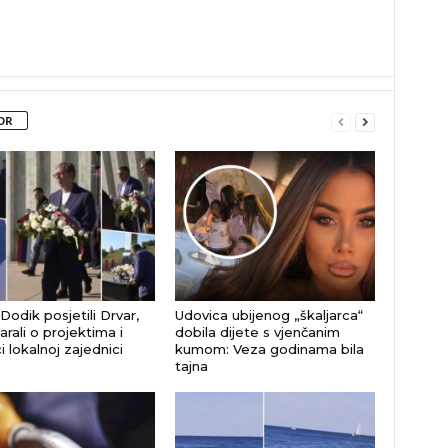
OR
 Dodik posjetili Drvar,
Udovica ubijenog „škaljarca“
rali o projektima i
dobila dijete s vjenčanim
 lokalnoj zajednici
kumom: Veza godinama bila
tajna