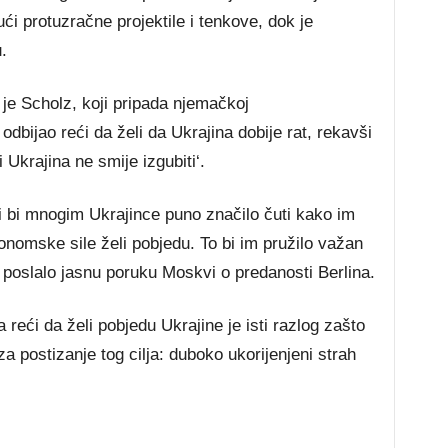
ući protuzračne projektile i tenkove, dok je
.
 je Scholz, koji pripada njemačkoj
dbijao reći da želi da Ukrajina dobije rat, rekavši
 Ukrajina ne smije izgubiti‘.
i bi mnogim Ukrajince puno značilo čuti kako im
konomske sile želi pobjedu. To bi im pružilo važan
i poslalo jasnu poruku Moskvi o predanosti Berlina.
reći da želi pobjedu Ukrajine je isti razlog zašto
a postizanje tog cilja: duboko ukorijenjeni strah