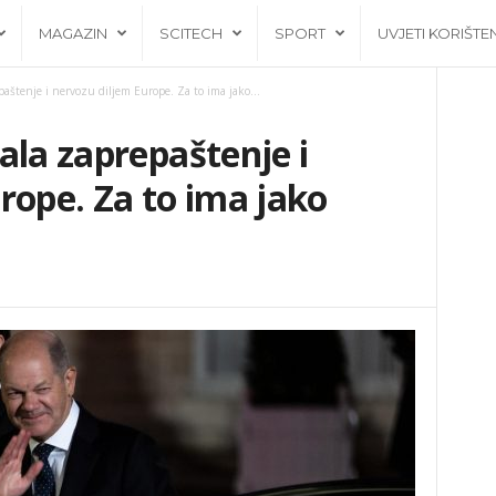
MAGAZIN
SCITECH
SPORT
UVJETI KORIŠTE
paštenje i nervozu diljem Europe. Za to ima jako...
ala zaprepaštenje i
rope. Za to ima jako