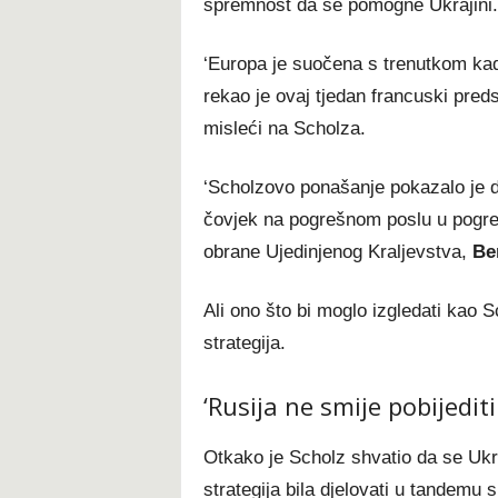
spremnost da se pomogne Ukrajini.
‘Europa je suočena s trenutkom kad
rekao je ovaj tjedan francuski pred
misleći na Scholza.
‘Scholzovo ponašanje pokazalo je da
čovjek na pogrešnom poslu u pogrešn
obrane Ujedinjenog Kraljevstva,
Be
Ali ono što bi moglo izgledati kao
strategija.
‘Rusija ne smije pobijediti
Otkako je Scholz shvatio da se Ukra
strategija bila djelovati u tandemu