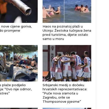
 nove cijene goriva,
Haos na poznatoj plaži u
do promjene
Ulcinju: Žestoka tučnjava žena
pred turistima, dijete ostalo
samo u moru
s plaže podijelio
Srbijanski medij o dočeku
ja: “Ovo nije odmor,
hrvatskih reprezentativaca:
 stres”
“Puče nova sramota u
Zagrebu, orile se
Thompsonove pjesme”