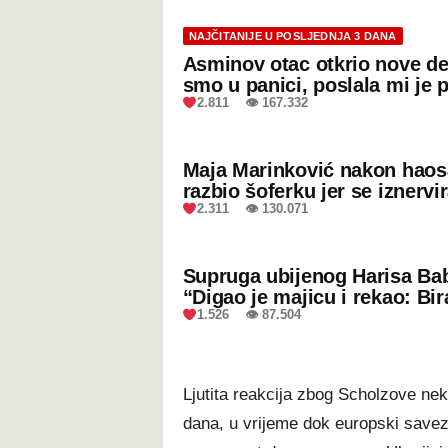
NAJČITANIJE U POSLJEDNJA 3 DANA
Asminov otac otkrio nove de
smo u panici, poslala mi je 
2.811 👁 167.332
Maja Marinković nakon hao
razbio šoferku jer se iznervi
2.311 👁 130.071
Supruga ubijenog Harisa Bab
“Digao je majicu i rekao: Bir
1.526 👁 87.504
Ljutita reakcija zbog Scholzove nek
dana, u vrijeme dok europski savezn