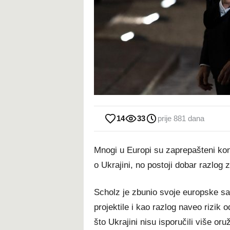
14
33
prije 881 dana
Mnogi u Europi su zaprepašteni ko
o Ukrajini, no postoji dobar razlog
Scholz je zbunio svoje europske sav
projektile i kao razlog naveo rizik
što Ukrajini nisu isporučili više oruž