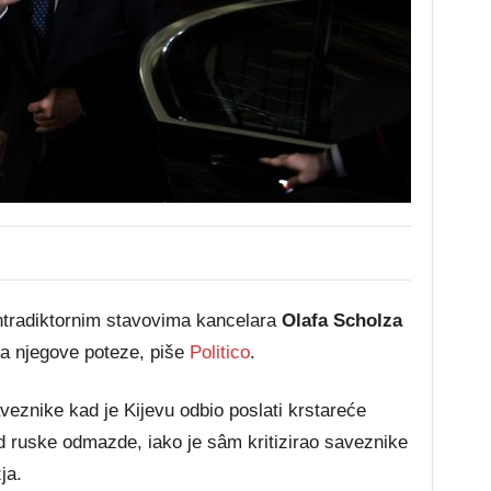
ntradiktornim stavovima kancelara
Olafa Scholza
 za njegove poteze, piše
Politico
.
eznike kad je Kijevu odbio poslati krstareće
 od ruske odmazde, iako je sâm kritizirao saveznike
ja.