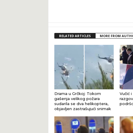
RELATED ARTICLES
MORE FROM AUTH
Drama u Grčkoj: Tokom
Vučić i
gašenja velikog požara
razgova
sudarila se dva helikoptera,
podršci
objavljen zastrašujući snimak