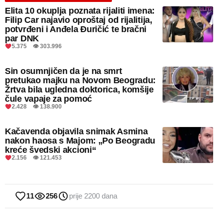
Elita 10 okuplja poznata rijaliti imena:
Filip Car najavio oproštaj od rijalitija,
potvrđeni i Anđela Đuričić te bračni
par DNK
5.375 👁 303.996
Sin osumnjičen da je na smrt
pretukao majku na Novom Beogradu:
Žrtva bila ugledna doktorica, komšije
čule vapaje za pomoć
2.428 👁 138.900
Kačavenda objavila snimak Asmina
nakon haosa s Majom: „Po Beogradu
kreće švedski akcioni“
2.156 👁 121.453
11
256
prije 2200 dana