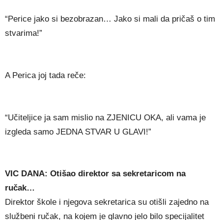
“Perice jako si bezobrazan… Jako si mali da pričaš o tim
stvarima!”
A Perica joj tada reče:
“Učiteljice ja sam mislio na ZJENICU OKA, ali vama je
izgleda samo JEDNA STVAR U GLAVI!”
VIC DANA: Otišao direktor sa sekretaricom na
ručak…
Direktor škole i njegova sekretarica su otišli zajedno na
službeni ručak, na kojem je glavno jelo bilo specijalitet