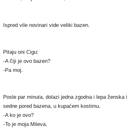
Ispred vile novinari vide veliki bazen.
Pitaju oni Cigu:
-A čiji je ovo bazen?
-Pa moj.
Posle par minuta, dolazi jedna zgodna i lepa ženska i
sedne pored bazena, u kupaćem kostimu.
-A ko je ovo?
-To je moja Mileva.