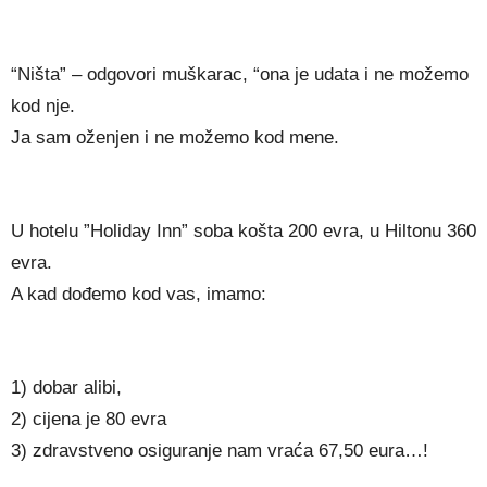
“Ništa” – odgovori muškarac, “ona je udata i ne možemo
kod nje.
Ja sam oženjen i ne možemo kod mene.
U hotelu ”Holiday Inn” soba košta 200 evra, u Hiltonu 360
evra.
A kad dođemo kod vas, imamo:
1) dobar alibi,
2) cijena je 80 evra
3) zdravstveno osiguranje nam vraća 67,50 eura…!