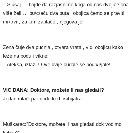
– Slušaj … hajde da razjasnimo koga od nas dvojice ona
više želi … pu/c/aću dva puta i obojica ćemo se praviti
mr/t/vi , za kim zaplače , njegova je!
Žena čuje dva pucnja , otvara vrata , vidi obojicu kako
leže na podu i vikne:
– Aleksa, izlazi ! Ove dvije budale se poub/i/jale!
VIC DANA: Doktore, možete li nas gledati?
Jedan mlađi par dođe kod psihijatra.
Muškarac:”Doktore, možete li nas gledati dok vodimo
ljubav?”