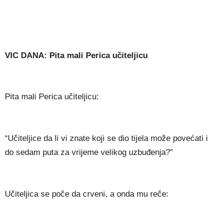
VIC DANA: Pita mali Perica učiteljicu
Pita mali Perica učiteljicu:
“Učiteljice da li vi znate koji se dio tijela može povećati i
do sedam puta za vrijeme velikog uzbuđenja?”
Učiteljica se poče da crveni, a onda mu reče: