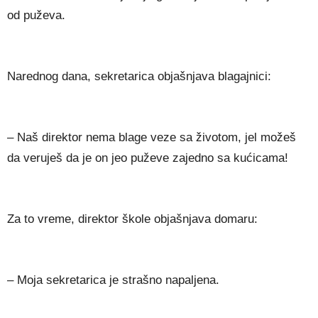
od puževa.
Narednog dana, sekretarica objašnjava blagajnici:
– Naš direktor nema blage veze sa životom, jel možeš
da veruješ da je on jeo puževe zajedno sa kućicama!
Za to vreme, direktor škole objašnjava domaru:
– Moja sekretarica je strašno napaljena.