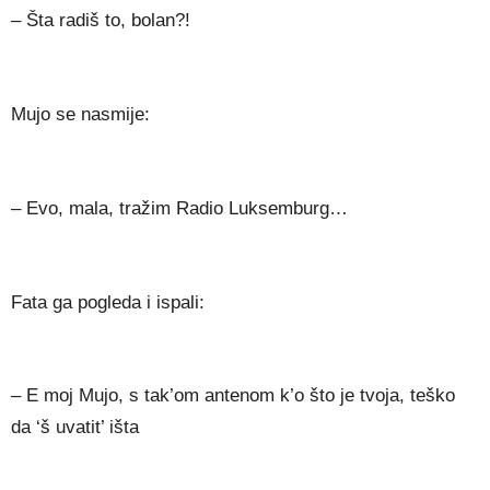
– Šta radiš to, bolan?!
Mujo se nasmije:
– Evo, mala, tražim Radio Luksemburg…
Fata ga pogleda i ispali:
– E moj Mujo, s tak’om antenom k’o što je tvoja, teško
da ‘š uvatit’ išta