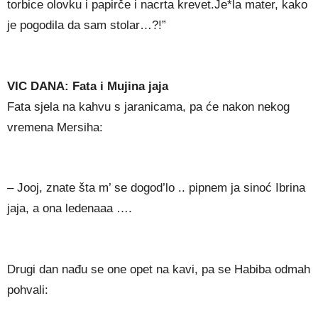
torbice olovku i papirče i nacrta krevet.Je*la mater, kako
je pogodila da sam stolar…?!”
VIC DANA: Fata i Mujina jaja
Fata sjela na kahvu s jaranicama, pa će nakon nekog
vremena Mersiha:
– Jooj, znate šta m’ se dogod’lo .. pipnem ja sinoć Ibrina
jaja, a ona ledenaaa ….
Drugi dan nađu se one opet na kavi, pa se Habiba odmah
pohvali: