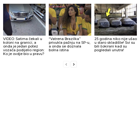
VIDEO: Satima čekali u
“Vatrena Brazilka”
25 godina niko nije ušao
koloni na granici, a
privukla pažnju na SP-u,
u staro skladište! Svi su
onda je jedan potez
a onda se doznala
bili šokirani kad su
vozača podijelio region:
bolna istina
pogledali unutra!
Ko je ovdje bio u pravu?