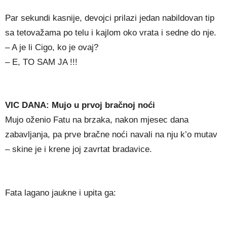
Par sekundi kasnije, devojci prilazi jedan nabildovan tip
sa tetovažama po telu i kajlom oko vrata i sedne do nje.
– A je li Cigo, ko je ovaj?
– E, TO SAM JA !!!
VIC DANA: Mujo u prvoj bračnoj noći
Mujo oženio Fatu na brzaka, nakon mjesec dana
zabavljanja, pa prve bračne noći navali na nju k’o mutav
– skine je i krene joj zavrtat bradavice.
Fata lagano jaukne i upita ga: