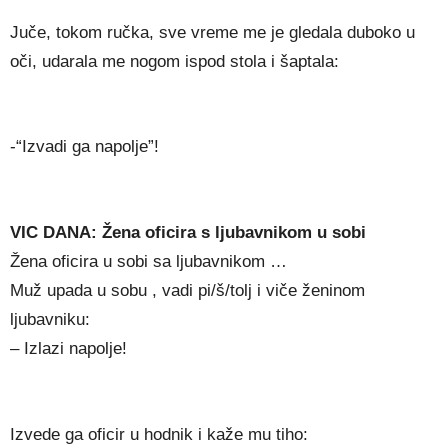
Juče, tokom ručka, sve vreme me je gledala duboko u
oči, udarala me nogom ispod stola i šaptala:
-“Izvadi ga napolje”!
VIC DANA: Žena oficira s ljubavnikom u sobi
Žena oficira u sobi sa ljubavnikom …
Muž upada u sobu , vadi pi/š/tolj i viče ženinom
ljubavniku:
– Izlazi napolje!
Izvede ga oficir u hodnik i kaže mu tiho: