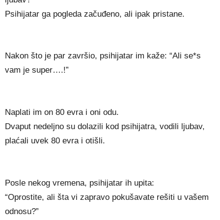
Psihijatar ga pogleda začuđeno, ali ipak pristane.
Nakon što je par završio, psihijatar im kaže: “Ali se*s
vam je super….!”
Naplati im on 80 evra i oni odu.
Dvaput nedeljno su dolazili kod psihijatra, vodili ljubav,
plaćali uvek 80 evra i otišli.
Posle nekog vremena, psihijatar ih upita:
“Oprostite, ali šta vi zapravo pokušavate rešiti u vašem
odnosu?”