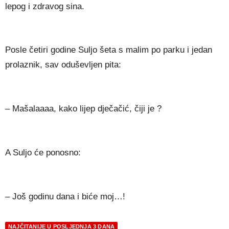
lepog i zdravog sina.
Posle četiri godine Suljo šeta s malim po parku i jedan
prolaznik, sav oduševljen pita:
– Mašalaaaa, kako lijep dječačić, čiji je ?
A Suljo će ponosno:
– Još godinu dana i biće moj…!
NAJČITANIJE U POSLJEDNJA 3 DANA