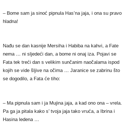
– Bome sam ja sinoć pipnula Has’na jaja, i ona su pravo
hladna!
Nađu se dan kasnije Mersiha i Habiba na kahvi, a Fate
nema … ni sljedeći dan, a bome ni onaj iza. Pojavi se
Fata tek treći dan s velikim sunčanim naočalama ispod
kojih se vide šljive na očima … Jaranice se zabrinu što
se dogodilo, a Fata će tiho:
– Ma pipnula sam i ja Mujina jaja, a kad ono ona – vrela.
Pa ga ja pitala kako s’ tvoja jaja tako vruća, a Ibrina i
Hasina ledena …