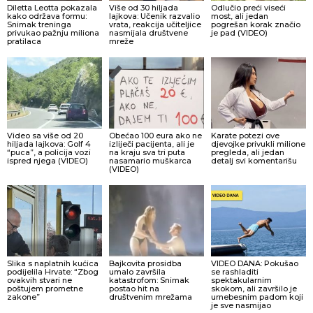
Diletta Leotta pokazala
Više od 30 hiljada
Odlučio preći viseći
kako održava formu:
lajkova: Učenik razvalio
most, ali jedan
Snimak treninga
vrata, reakcija učiteljice
pogrešan korak značio
privukao pažnju miliona
nasmijala društvene
je pad (VIDEO)
pratilaca
mreže
Video sa više od 20
Obećao 100 eura ako ne
Karate potezi ove
hiljada lajkova: Golf 4
izliječi pacijenta, ali je
djevojke privukli milione
“puca”, a policija vozi
na kraju sva tri puta
pregleda, ali jedan
ispred njega (VIDEO)
nasamario muškarca
detalj svi komentarišu
(VIDEO)
Slika s naplatnih kućica
Bajkovita prosidba
VIDEO DANA: Pokušao
podijelila Hrvate: “Zbog
umalo završila
se rashladiti
ovakvih stvari ne
katastrofom: Snimak
spektakularnim
poštujem prometne
postao hit na
skokom, ali završilo je
zakone”
društvenim mrežama
urnebesnim padom koji
je sve nasmijao