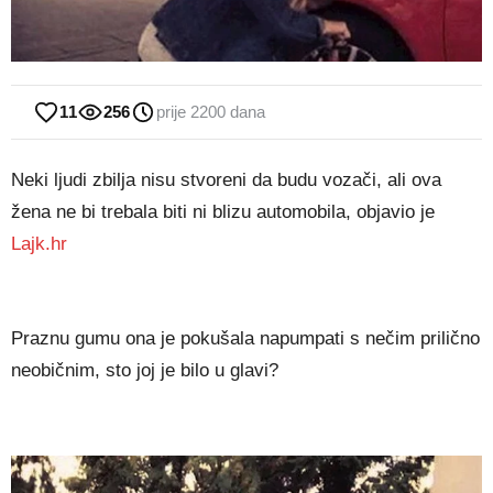
11
256
prije 2200 dana
Neki ljudi zbilja nisu stvoreni da budu vozači, ali ova
žena ne bi trebala biti ni blizu automobila, objavio je
Lajk.hr
Praznu gumu ona je pokušala napumpati s nečim prilično
neobičnim, sto joj je bilo u glavi?