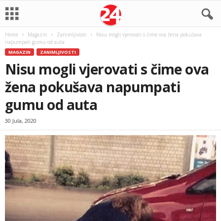
Home
Magazin
Zanimljivosti
Nisu mogli vjerovati s čime ova žena pokušava
napumpati gumu od auta
MAGAZIN
ZANIMLJIVOSTI
Nisu mogli vjerovati s čime ova
žena pokušava napumpati
gumu od auta
30 Jula, 2020