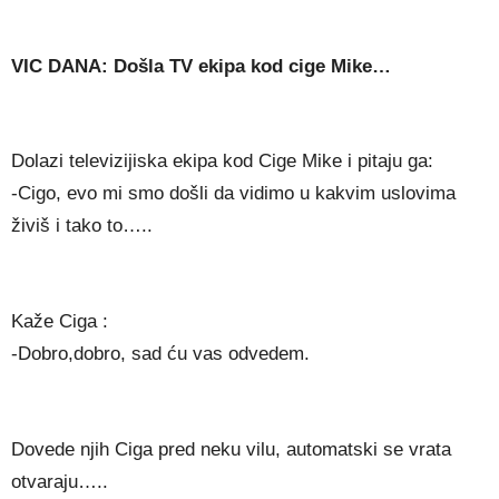
VIC DANA: Došla TV ekipa kod cige Mike…
Dolazi televizijiska ekipa kod Cige Mike i pitaju ga:
-Cigo, evo mi smo došli da vidimo u kakvim uslovima
živiš i tako to…..
Kaže Ciga :
-Dobro,dobro, sad ću vas odvedem.
Dovede njih Ciga pred neku vilu, automatski se vrata
otvaraju…..