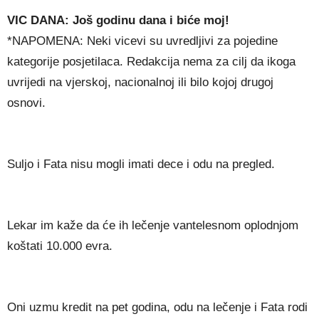
VIC DANA: Još godinu dana i biće moj!
*NAPOMENA: Neki vicevi su uvredljivi za pojedine
kategorije posjetilaca. Redakcija nema za cilj da ikoga
uvrijedi na vjerskoj, nacionalnoj ili bilo kojoj drugoj
osnovi.
Suljo i Fata nisu mogli imati dece i odu na pregled.
Lekar im kaže da će ih lečenje vantelesnom oplodnjom
koštati 10.000 evra.
Oni uzmu kredit na pet godina, odu na lečenje i Fata rodi