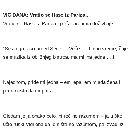
VIC DANA: Vratio se Haso iz Pariza…
Vratio se Haso iz Pariza i priča jaranima doživljaje….
”Šetam ja tako pored Sene…. Veče…., lijepo vreme, čuje
se muzika iz obližnjeg bistroa, ma milina jedna…..!
Najednom, priđe mi jedna – em lepa, em mlada žena i
poče nešto da mi priča.
Gledam je ja onako belo, ni reč ne razumem – ja u školi
učio ruski.Vidi ona da je ništa ne razumem, pa izvadi iz