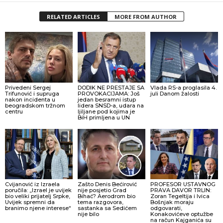
RELATED ARTICLES
MORE FROM AUTHOR
Privedeni Sergej
DODIK NE PRESTAJE SA
Vlada RS-a proglasila 4.
Trifunović i supruga
PROVOKACIJAMA: Još
juli Danom žalosti
nakon incidenta u
jedan besramni istup
beogradskom tržnom
lidera SNSD-a, udara na
centru
ljiljane pod kojima je
BiH primljena u UN
Cvijanović iz Izraela
Zašto Denis Bećirović
PROFESOR USTAVNOG
poručila: „Izrael je uvijek
nije posjetio Grad
PRAVA DAVOR TRLIN:
bio veliki prijatelj Srpke,
Bihać? Aerodrom bio
Zoran Tegeltija i Ivica
Uvijek spremni da
tema razgovora,
Bošnjak moraju
branimo njene interese“
sastanka sa Sedićem
odgovarati,
nije bilo
Konakovićeve optužbe
na račun Kajganića su