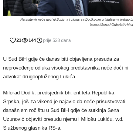
Na suđenje neće doći ni Bubić, a i cirkus sa Dodikovim pristalicama trebao bi
izostati/Senad Gubelić/Arhiva
21
144
prije 528 dana
U Sud BiH gdje će danas biti objavljena presuda za
neprovođenje odluka visokog predstavnika neće doći ni
advokat drugooptuženog Lukića.
Milorad Dodik, predsjednik bh. entiteta Republika
Srpska, još za vikend je najavio da neće prisustvovati
današnjem ročištu u Sud BiH gdje će sutkinja Sena
Uzunović objaviti presudu njemu i Milošu Lukiću, v.d.
Službenog glasnika RS-a.