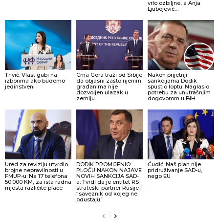
vrlo ozbiljne, a Anja
Ljubojević…
Trivić: Vlast gubi na
Crna Gora traži od Srbije
Nakon prijetnji
izborima ako budemo
da objasni zašto njenim
sankcijama Dodik
jedinstveni
građanima nije
spustio loptu: Naglasio
dozvoljen ulazak u
potrebu za unutrašnjim
zemlju
dogovorom u BiH
Ured za reviziju utvrdio
DODIK PROMIJENIO
Ćudić: Naš plan nije
brojne nepravilnosti u
PLOČU NAKON NAJAVE
pridruživanje SAD-u,
FMUP-u: Na 17 telefona
NOVIH SANKCIJA SAD-
nego EU
50.000 KM, za ista radna
a: Tvrdi da je entitet RS
mjesta različite plaće
strateški partner Rusije i
“saveznik od kojeg ne
odustaju”