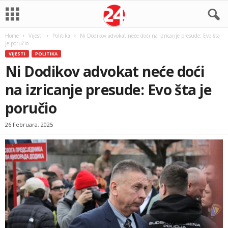
Home
Vijesti
Politika
Ni Dodikov advokat neće doći na izricanje presude: Evo šta
je poručio
VIJESTI
POLITIKA
Ni Dodikov advokat neće doći
na izricanje presude: Evo šta je
poručio
26 Februara, 2025