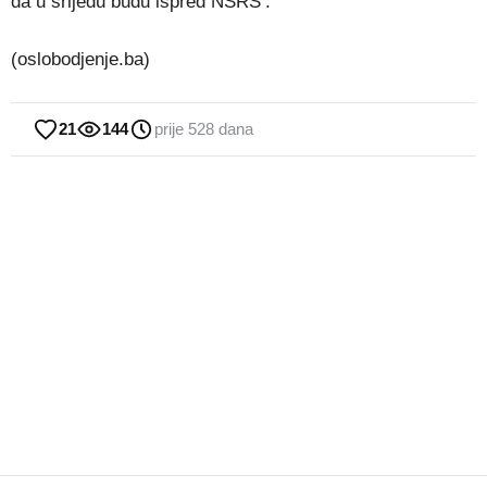
da u srijedu budu ispred NSRS’.
(oslobodjenje.ba)
21
144
prije 528 dana