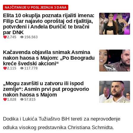
NAJČITANIJE U POSLJEDNJA 3 DANA
Elita 10 okuplja poznata rijaliti imena:
Filip Car najavio oproštaj od rijalitija,
potvrđeni i Anđela Đuričić te bračni
par DNK
2.745 👁 156.563
Kačavenda objavila snimak Asmina
nakon haosa s Majom: „Po Beogradu
kreće švedski akcioni“
2.115 👁 117.778
„Mogu završiti u zatvoru ili ispod
zemlje“: Asmin prvi put progovorio
nakon haosa s Majom
1.028 👁 57.815
Dodika i Lukića Tužiaštvo BiH tereti za neprovođenje
odluka visokog predstavnika Christiana Schmidta.