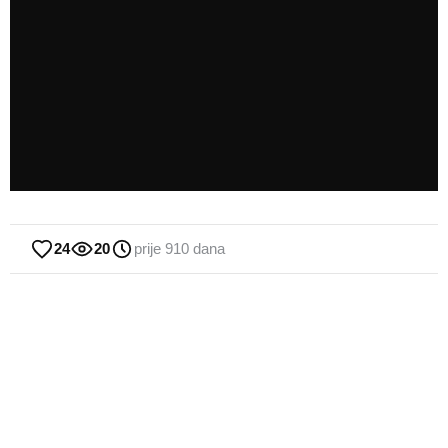
24
20
prije 910 dana