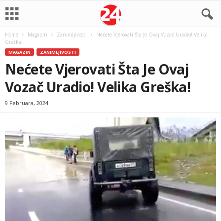
Home
Magazin
Zanimljivosti
Nećete Vjerovati Šta Je Ovaj Vozač Uradio! Velika
Greška!
MAGAZIN
ZANIMLJIVOSTI
Nećete Vjerovati Šta Je Ovaj
Vozač Uradio! Velika Greška!
9 Februara, 2024