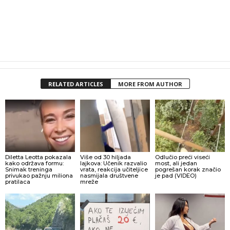
RELATED ARTICLES
MORE FROM AUTHOR
Diletta Leotta pokazala
Više od 30 hiljada
Odlučio preći viseći
kako održava formu:
lajkova: Učenik razvalio
most, ali jedan
Snimak treninga
vrata, reakcija učiteljice
pogrešan korak značio
privukao pažnju miliona
nasmijala društvene
je pad (VIDEO)
pratilaca
mreže