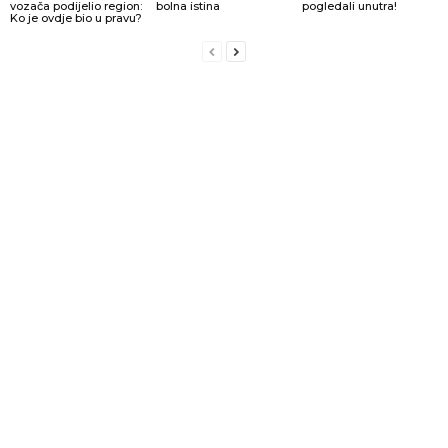
vozača podijelio region:
bolna istina
pogledali unutra!
Ko je ovdje bio u pravu?