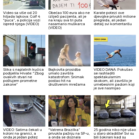
Video sa više od 20
Obećao 100 eura ako ne
Karate potezi ove
hiljada lajkova: Golf 4
izliječi pacijenta, ali je
djevojke privukli milione
“puca”, a policija vozi
na kraju sva tri puta
pregleda, ali jedan
ispred njega (VIDEO)
nasamario muškarca
detalj svi komentarišu
(VIDEO)
Slika s naplatnih kućica
Bajkovita prosidba
VIDEO DANA: Pokušao
podijelila Hrvate: “Zbog
umalo završila
se rashladiti
ovakvih stvari ne
katastrofom: Snimak
spektakularnim
poštujem prometne
postao hit na
skokom, ali završilo je
zakone”
društvenim mrežama
urnebesnim padom koji
je sve nasmijao
VIDEO: Satima čekali u
“Vatrena Brazilka”
25 godina niko nije ušao
koloni na granici, a
privukla pažnju na SP-u,
u staro skladište! Svi su
onda je jedan potez
a onda se doznala
bili šokirani kad su