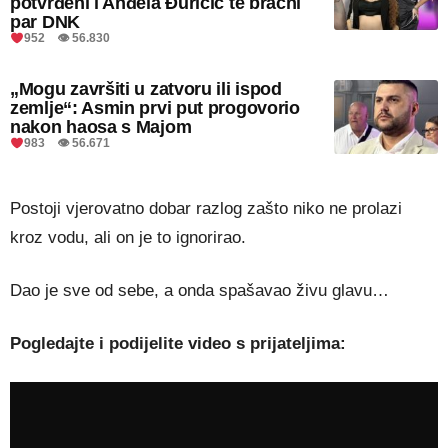
potvrđeni i Anđela Đuričić te bračni
par DNK
952 👁 56.830
„Mogu završiti u zatvoru ili ispod
zemlje“: Asmin prvi put progovorio
nakon haosa s Majom
983 👁 56.671
Postoji vjerovatno dobar razlog zašto niko ne prolazi
kroz vodu, ali on je to ignorirao.
Dao je sve od sebe, a onda spašavao živu glavu…
Pogledajte i podijelite video s prijateljima: