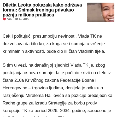
Diletta Leotta pokazala kako održava
formu: Snimak treninga privukao
pažnju miliona pratilaca
746 👁 42.405
Čak i poštujući presumpciju nevinosti, Vlada TK ne
dozvoljava da bilo ko, za koga se i sumnja u vršenje
kriminalnih aktivnosti, bude dio ili član Vladinih tijela.
S tim u vezi, na današnjoj sjednici Vlada TK je, zbog
postojanja osnova sumnje da je počinio krivično djelo iz
člana 210a Krivičnog zakona Federacije Bosne i
Hercegovine – trgovina ljudima, donijela je odluku o
razrješenju Miralema Halilovića sa pozicije predsjednika
Radne grupe za izradu Strategije za borbu protiv
korupcije TK za period 2026.-2034. godine, saopćeno je