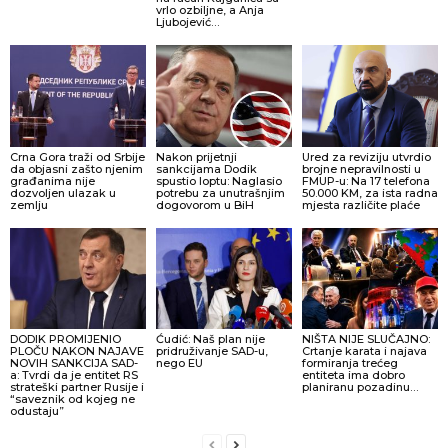
vrlo ozbiljne, a Anja
Ljubojević…
Crna Gora traži od Srbije
Nakon prijetnji
Ured za reviziju utvrdio
da objasni zašto njenim
sankcijama Dodik
brojne nepravilnosti u
građanima nije
spustio loptu: Naglasio
FMUP-u: Na 17 telefona
dozvoljen ulazak u
potrebu za unutrašnjim
50.000 KM, za ista radna
zemlju
dogovorom u BiH
mjesta različite plaće
DODIK PROMIJENIO
Ćudić: Naš plan nije
NIŠTA NIJE SLUČAJNO:
PLOČU NAKON NAJAVE
pridruživanje SAD-u,
Crtanje karata i najava
NOVIH SANKCIJA SAD-
nego EU
formiranja trećeg
a: Tvrdi da je entitet RS
entiteta ima dobro
strateški partner Rusije i
planiranu pozadinu…
“saveznik od kojeg ne
odustaju”