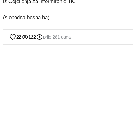
iz Odjeljenja za informiranje TK.
(slobodna-bosna.ba)
22
122
prije 281 dana