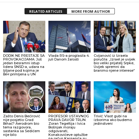
RELATED ARTICLES
MORE FROM AUTHOR
DODIK NE PRESTAJE SA
Vlada RS-a proglasila 4.
Cvijanović iz Izraela
PROVOKACIJAMA: Još
juli Danom žalosti
poručila: „Izrael je uvijek
jedan besramni istup
bio veliki prijatelj Srpke,
lidera SNSD-a, udara na
Uvijek spremni da
ljiljane pod kojima je
branimo njene interese“
BiH primljena u UN
Zašto Denis Bećirović
PROFESOR USTAVNOG
Trivić: Vlast gubi na
nije posjetio Grad
PRAVA DAVOR TRLIN:
izborima ako budemo
Bihać? Aerodrom bio
Zoran Tegeltija i Ivica
jedinstveni
tema razgovora,
Bošnjak moraju
sastanka sa Sedićem
odgovarati,
nije bilo
Konakovićeve optužbe
na račun Kajganića su