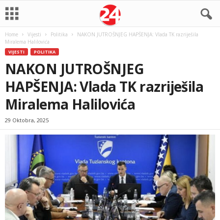
Home
Vijesti
Politika
NAKON JUTROŠNJEG HAPŠENJA: Vlada TK razriješila
Miralema Halilovića
VIJESTI
POLITIKA
NAKON JUTROŠNJEG
HAPŠENJA: Vlada TK razriješila
Miralema Halilovića
29 Oktobra, 2025