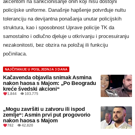
akcentom na sankcionisanje onih koji nisu dostojni
policijske uniforme. Današnje hapšenje potvrđuje nultu
toleranciju na devijantna ponašanja unutar policijskih
struktura, kao i sposobnost Uprave policije TK da
samostalno i odlučno djeluje u otkrivanju i procesuiranju
nezakonitosti, bez obzira na položaj ili funkciju
počinilaca.
NAJČITANIJE U POSLJEDNJA 3 DANA
Kačavenda objavila snimak Asmina
nakon haosa s Majom: „Po Beogradu
kreće švedski akcioni“
1.844 👁 103.775
„Mogu završiti u zatvoru ili ispod
zemlje“: Asmin prvi put progovorio
nakon haosa s Majom
782 👁 42.820