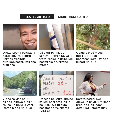
RELATED ARTICLES
MORE FROM AUTHOR
Diletta Leotta pokazala
Više od 30 hiljada
Odlučio preći viseći
kako održava formu:
lajkova: Učenik razvalio
most, ali jedan
Snimak treninga
vrata, reakcija učiteljice
pogrešan korak značio
privukao pažnju miliona
nasmijala društvene
je pad (VIDEO)
pratilaca
mreže
Video sa više od 20
Obećao 100 eura ako ne
Karate potezi ove
hiljada lajkova: Golf 4
izliječi pacijenta, ali je
djevojke privukli milione
“puca”, a policija vozi
na kraju sva tri puta
pregleda, ali jedan
ispred njega (VIDEO)
nasamario muškarca
detalj svi komentarišu
(VIDEO)