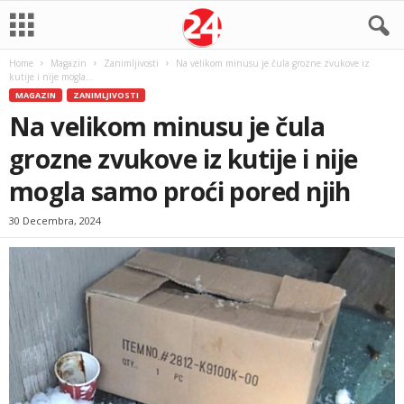
Home
Magazin
Zanimljivosti
Na velikom minusu je čula grozne zvukove iz
kutije i nije mogla...
MAGAZIN
ZANIMLJIVOSTI
Na velikom minusu je čula
grozne zvukove iz kutije i nije
mogla samo proći pored njih
30 Decembra, 2024