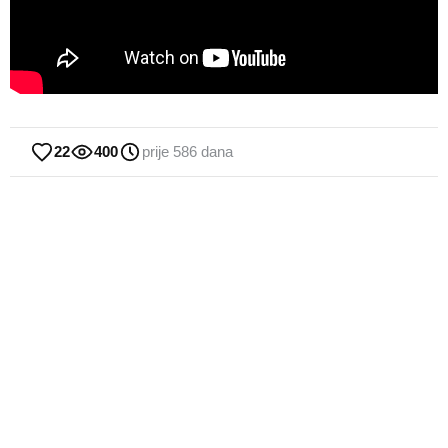
22
400
prije 586 dana