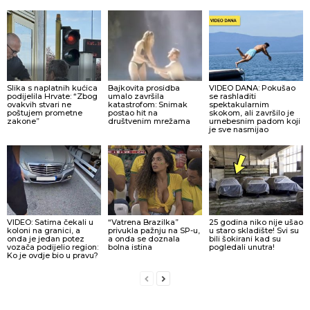
Slika s naplatnih kućica
Bajkovita prosidba
VIDEO DANA: Pokušao
podijelila Hrvate: “Zbog
umalo završila
se rashladiti
ovakvih stvari ne
katastrofom: Snimak
spektakularnim
poštujem prometne
postao hit na
skokom, ali završilo je
zakone”
društvenim mrežama
urnebesnim padom koji
je sve nasmijao
VIDEO: Satima čekali u
“Vatrena Brazilka”
25 godina niko nije ušao
koloni na granici, a
privukla pažnju na SP-u,
u staro skladište! Svi su
onda je jedan potez
a onda se doznala
bili šokirani kad su
vozača podijelio region:
bolna istina
pogledali unutra!
Ko je ovdje bio u pravu?