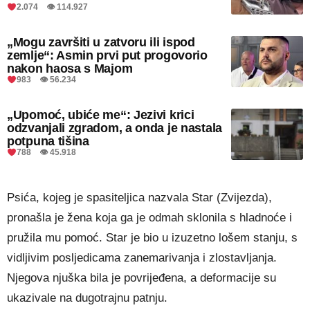
2.074 👁 114.927
„Mogu završiti u zatvoru ili ispod
zemlje“: Asmin prvi put progovorio
nakon haosa s Majom
983 👁 56.234
„Upomoć, ubiće me“: Jezivi krici
odzvanjali zgradom, a onda je nastala
potpuna tišina
788 👁 45.918
Psića, kojeg je spasiteljica nazvala Star (Zvijezda),
pronašla je žena koja ga je odmah sklonila s hladnoće i
pružila mu pomoć. Star je bio u izuzetno lošem stanju, s
vidljivim posljedicama zanemarivanja i zlostavljanja.
Njegova njuška bila je povrijeđena, a deformacije su
ukazivale na dugotrajnu patnju.