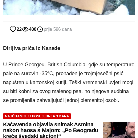
22
400
prije 586 dana
Dirljiva priča iz Kanade
U Prince Georgeu, British Columbia, gdje su temperature
pale na surovih -35°C, pronađen je trojmjesečni psić
napušten u kartonskoj kutiji. Teški vremenski uvjeti mogli
su biti kobni za ovog malenog psa, no njegova sudbina
se promijenila zahvaljujući jednoj plemenitoj osobi.
NAJČITANIJE U POSLJEDNJA 3 DANA
Kačavenda objavila snimak Asmina
nakon haosa s Majom: „Po Beogradu
kreće švedski akcioni“