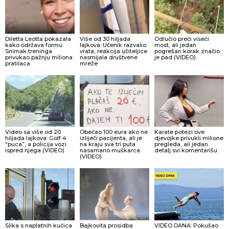
Diletta Leotta pokazala
Više od 30 hiljada
Odlučio preći viseći
kako održava formu:
lajkova: Učenik razvalio
most, ali jedan
Snimak treninga
vrata, reakcija učiteljice
pogrešan korak značio
privukao pažnju miliona
nasmijala društvene
je pad (VIDEO)
pratilaca
mreže
Video sa više od 20
Obećao 100 eura ako ne
Karate potezi ove
hiljada lajkova: Golf 4
izliječi pacijenta, ali je
djevojke privukli milione
“puca”, a policija vozi
na kraju sva tri puta
pregleda, ali jedan
ispred njega (VIDEO)
nasamario muškarca
detalj svi komentarišu
(VIDEO)
Slika s naplatnih kućica
Bajkovita prosidba
VIDEO DANA: Pokušao