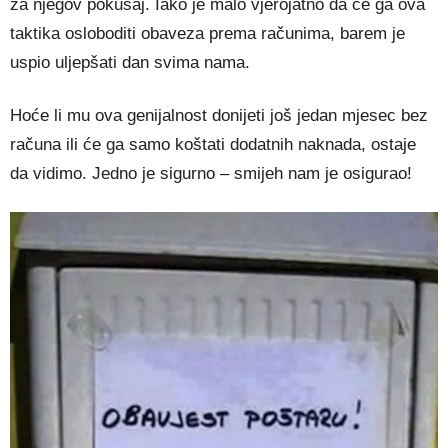
za njegov pokušaj. Iako je malo vjerojatno da će ga ova
taktika osloboditi obaveza prema računima, barem je
uspio uljepšati dan svima nama.
Hoće li mu ova genijalnost donijeti još jedan mjesec bez
računa ili će ga samo koštati dodatnih naknada, ostaje
da vidimo. Jedno je sigurno – smijeh nam je osigurao!