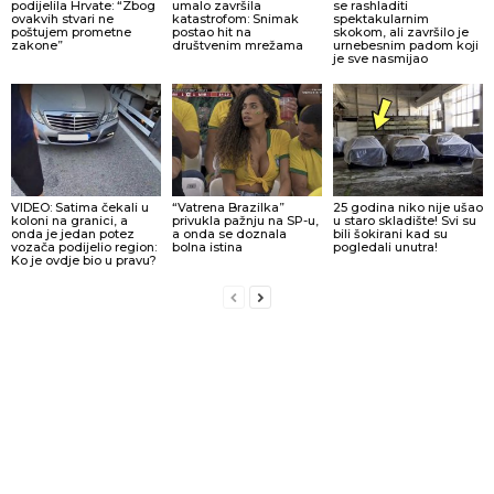
podijelila Hrvate: “Zbog
umalo završila
se rashladiti
ovakvih stvari ne
katastrofom: Snimak
spektakularnim
poštujem prometne
postao hit na
skokom, ali završilo je
zakone”
društvenim mrežama
urnebesnim padom koji
je sve nasmijao
VIDEO: Satima čekali u
“Vatrena Brazilka”
25 godina niko nije ušao
koloni na granici, a
privukla pažnju na SP-u,
u staro skladište! Svi su
onda je jedan potez
a onda se doznala
bili šokirani kad su
vozača podijelio region:
bolna istina
pogledali unutra!
Ko je ovdje bio u pravu?