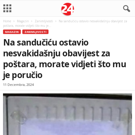
Home
Magazin
Zanimljivosti
Na sandučiću ostavio nesvakidašnju obavijest za
poštara, morate vidjeti što mu je...
MAGAZIN
ZANIMLJIVOSTI
Na sandučiću ostavio
nesvakidašnju obavijest za
poštara, morate vidjeti što mu
je poručio
11 Decembra, 2024