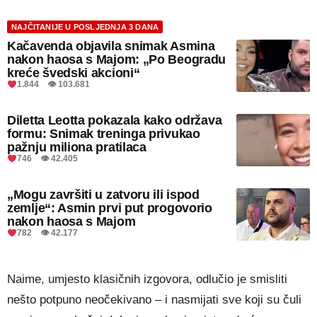
NAJČITANIJE U POSLJEDNJA 3 DANA
Kačavenda objavila snimak Asmina
nakon haosa s Majom: „Po Beogradu
kreće švedski akcioni“
1.844 👁 103.681
Diletta Leotta pokazala kako održava
formu: Snimak treninga privukao
pažnju miliona pratilaca
746 👁 42.405
„Mogu završiti u zatvoru ili ispod
zemlje“: Asmin prvi put progovorio
nakon haosa s Majom
782 👁 42.177
Naime, umjesto klasičnih izgovora, odlučio je smisliti
nešto potpuno neočekivano – i nasmijati sve koji su čuli