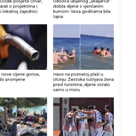
 Dodik posjetili Drvar,
Udovica ubijenog „škaljarca“
rali o projektima i
dobila dijete s vjenčanim
 lokalnoj zajednici
kumom: Veza godinama bila
tajna
 nove cijene goriva,
Haos na poznatoj plaži u
do promjene
Ulcinju: Žestoka tučnjava žena
pred turistima, dijete ostalo
samo u moru