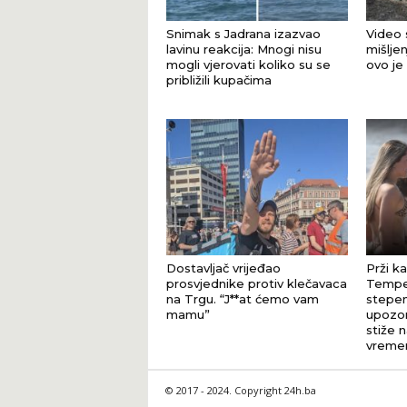
Snimak s Jadrana izazvao
Video 
lavinu reakcija: Mnogi nisu
mišljen
mogli vjerovati koliko su se
ovo je
približili kupačima
Dostavljač vrijeđao
Prži ka
prosvjednike protiv klečavaca
Temper
na Trgu. “J**at ćemo vam
stepen
mamu”
upozor
stiže 
vreme
© 2017 - 2024. Copyright 24h.ba