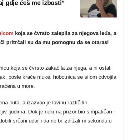
aj gdje ćeš me izbosti”
nicom
koja se čvrsto zalepila za njegova leđa, a
ači pritrčali su da mu pomognu da se otarasi
cu koja se čvrsto zakačila za njega, a ni ostali
pak, posle kraće muke, hobotnica se silom odvojila
raćena u more.
na puta, a izazvao je lavinu različitih
jiv ljudima. Dok je nekima prizor bio simpatičan i
dobili srčani udar i da ne bi izdržali ni sekundu u