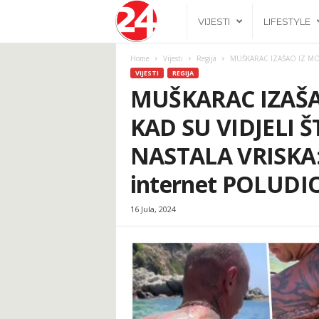
2
VIJESTI
LIFESTYLE
4
Home
Vijesti
Regija
MUŠKARAC IZAŠAO IZ MOR
VIJESTI
REGIJA
h
MUŠKARAC IZAŠA
KAD SU VIDJELI 
.
NASTALA VRISKA: 
b
internet POLUDIO
a
16 Jula, 2024