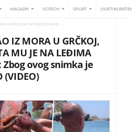
MAGAZIN
SCITECH
SPORT
UVJETI KORIŠTE
A U GRČKOJ, KAD SU VIDJELI ŠTA MU JE...
O IZ MORA U GRČKOJ,
ŠTA MU JE NA LEĐIMA
Zbog ovog snimka je
 (VIDEO)