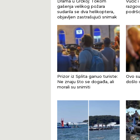
Drama u Grčkoj: Tokom
Vučić i
gašenja velikog požara
razgova
sudarila se dva helikoptera,
podršci
objavljen zastrašujući snimak
Prizor iz Splita ganuo turiste:
Ovo su
Ne znaju što se događa, ali
došlo 
morali su snimiti