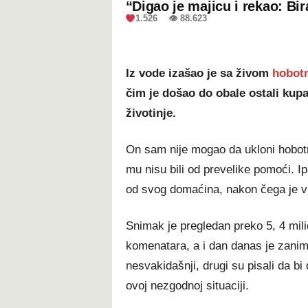
“Digao je majicu i rekao: Bir
1.526 👁 88.623
Iz vode izašao je sa živom
hobot
čim je došao do obale ostali kup
životinje.
On sam nije mogao da ukloni hobotni
mu nisu bili od prevelike pomoći. I
od svog domaćina, nakon čega je v
Snimak je pregledan preko 5, 4 milio
komenatara, a i dan danas je zaniml
nesvakidašnji, drugi su pisali da bi 
ovoj nezgodnoj situaciji.