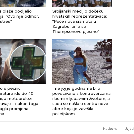
s plaže podijelio
Srbijanski medij o dočeku
ja: “Ovo nije odmor,
hrvatskih reprezentativaca:
 stres”
“Puče nova sramota u
Zagrebu, orile se
Thompsonove pjesme”
o u pećnici:
Ime joj je godinama bilo
ature idu do 40
povezivano s kontroverzama
i, a meteorolozi
i burnim ljubavnim životom, a
avaju – nakon toga
sada se našla u centru nove
nagla promjena
afere koja je završila
na
policijskom...
Naslovna
Uvjeti