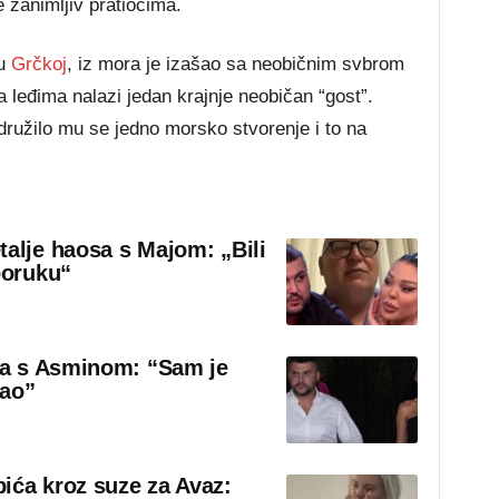
e zanimljiv pratiocima.
 u
Grčkoj
, iz mora je izašao sa neobičnim svbrom
a leđima nalazi jedan krajnje neobičan “gost”.
idružilo mu se jedno morsko stvorenje i to na
talje haosa s Majom: „Bili
poruku“
sa s Asminom: “Sam je
rao”
ića kroz suze za Avaz: