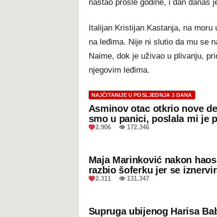
nastao prošle godine, i dan danas j
Italijan Kristijan Kastanja, na moru
na leđima. Nije ni slutio da mu se n
Naime, dok je uživao u plivanju, pr
njegovim leđima.
NAJČITANIJE U POSLJEDNJA 3 DANA
Asminov otac otkrio nove de
smo u panici, poslala mi je 
2.906 👁 172.346
Maja Marinković nakon hao
razbio šoferku jer se iznervi
2.311 👁 131.347
Supruga ubijenog Harisa Bab