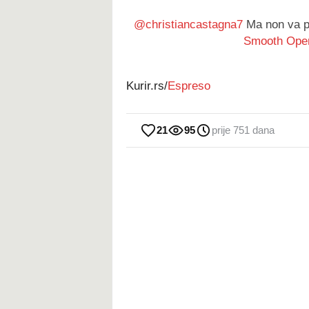
@christiancastagna7
Ma non va p
Smooth Oper
Kurir.rs/
Espreso
21
95
prije 751 dana