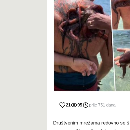
21
95
prije 751 dana
Društvenim mrežama redovno se šire