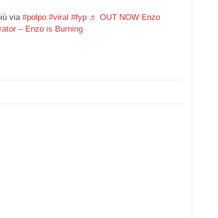
iù via
#polpo
#viral
#fyp
♬ OUT NOW Enzo
ator – Enzo is Burning